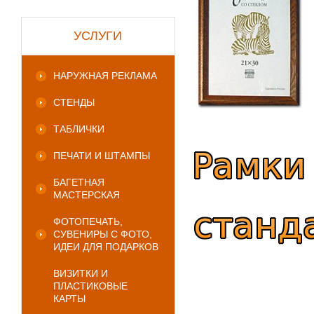
УСЛУГИ
НАРУЖНАЯ РЕКЛАМА
СТЕНДЫ
ТАБЛИЧКИ
ПЕЧАТИ И ШТАМПЫ
БАГЕТНАЯ
МАСТЕРСКАЯ
ФОТОПЕЧАТЬ,
СУВЕНИРЫ С ФОТО,
ИДЕИ ДЛЯ ПОДАРКОВ
ВИЗИТКИ И
ПЛАСТИКОВЫЕ
КАРТЫ