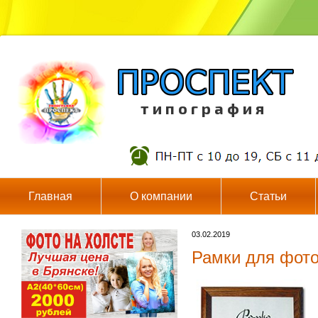
т и п о г р а ф и я
Главная
О компании
Статьи
03.02.2019
Рамки для фото