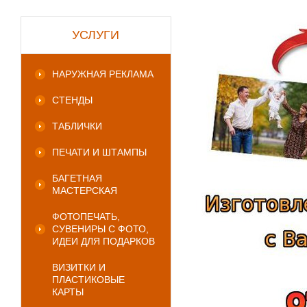
УСЛУГИ
НАРУЖНАЯ РЕКЛАМА
СТЕНДЫ
ТАБЛИЧКИ
ПЕЧАТИ И ШТАМПЫ
БАГЕТНАЯ
МАСТЕРСКАЯ
ФОТОПЕЧАТЬ,
СУВЕНИРЫ С ФОТО,
ИДЕИ ДЛЯ ПОДАРКОВ
ВИЗИТКИ И
ПЛАСТИКОВЫЕ
КАРТЫ