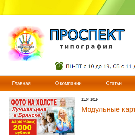
т и п о г р а ф и я
Главная
О компании
Статьи
21.04.2019
Модульные карт