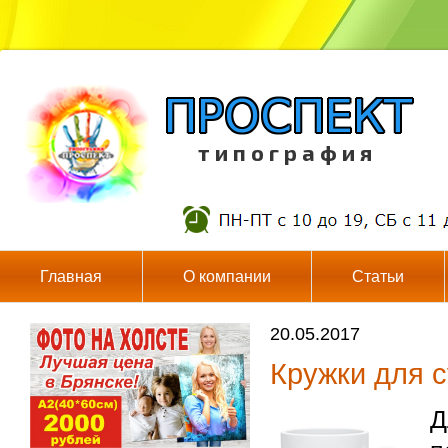
т и п о г р а ф и я
Главная
О компании
Статьи
20.05.2017
Кружки для с
Д