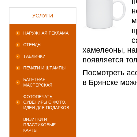
п
н
УСЛУГИ
м
п
НАРУЖНАЯ РЕКЛАМА
с
СТЕНДЫ
хамелеоны, на
ТАБЛИЧКИ
появляется тол
ПЕЧАТИ И ШТАМПЫ
Посмотреть ас
БАГЕТНАЯ
в Брянске мо
МАСТЕРСКАЯ
ФОТОПЕЧАТЬ,
СУВЕНИРЫ С ФОТО,
ИДЕИ ДЛЯ ПОДАРКОВ
ВИЗИТКИ И
ПЛАСТИКОВЫЕ
КАРТЫ