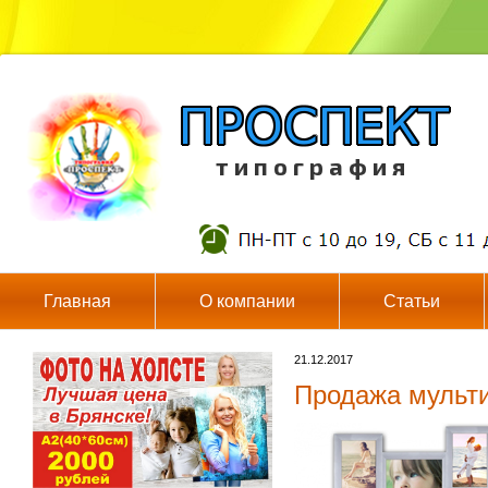
т и п о г р а ф и я
Главная
О компании
Статьи
21.12.2017
Продажа мульт