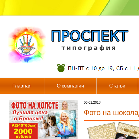
т и п о г р а ф и я
Главная
О компании
Статьи
06.01.2018
Фото на шокола