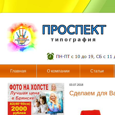
т и п о г р а ф и я
Главная
О компании
Статьи
03.07.2018
Сделаем для Ва