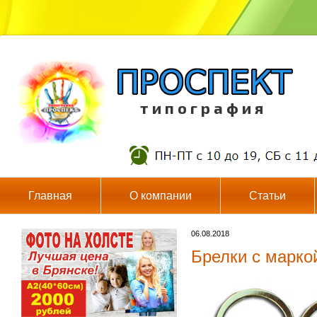
т и п о г р а ф и я
Главная
О компании
Статьи
06.08.2018
Брелки с марко