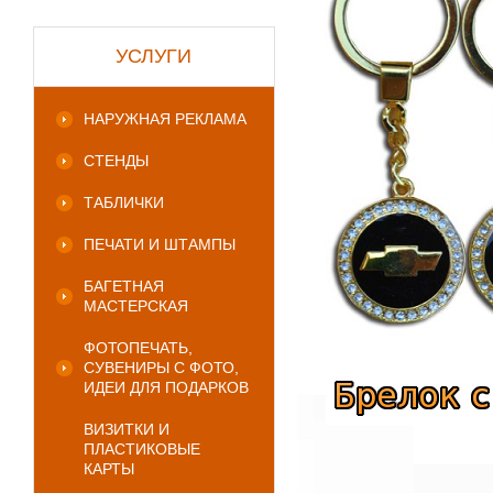
УСЛУГИ
НАРУЖНАЯ РЕКЛАМА
СТЕНДЫ
ТАБЛИЧКИ
ПЕЧАТИ И ШТАМПЫ
БАГЕТНАЯ
МАСТЕРСКАЯ
ФОТОПЕЧАТЬ,
СУВЕНИРЫ С ФОТО,
ИДЕИ ДЛЯ ПОДАРКОВ
ВИЗИТКИ И
ПЛАСТИКОВЫЕ
КАРТЫ