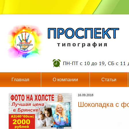
т и п о г р а ф и я
Главная
О компании
Статьи
16.09.2018
Шоколадка с фо