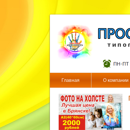
т и п о 
Главная
О компании