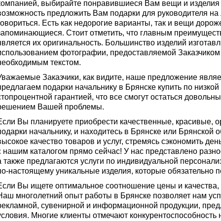
компанией, выбирайте понравившиеся Вам вещи и изделия и
возможность предложить Вам подарки для руководителя на л
говориться. Есть как недорогие варианты, так и вещи дорож
запоминающиеся. Стоит отметить, что главным преимуществ
является их оригинальность. Большинство изделий изготавл
использованием фотографии, предоставляемой Заказчиком 
необходимым текстом.
Уважаемые Заказчики, как видите, наше предложение явля
предлагаем подарки начальнику в Брянске купить по низкой 
стопроцентной гарантией, что все смогут остаться довольн
решением Вашей проблемы.
Если Вы планируете приобрести качественные, красивые, 
подарки начальнику, и находитесь в Брянске или Брянской о
высокое качество товаров и услуг, стремясь сэкономить ден
с нашим каталогом прямо сейчас! У нас представлено разно
а также предлагаются услуги по индивидуальной персонали
по-настоящему уникальные изделия, которые обязательно 
Если Вы ищете оптимальное соотношение цены и качества, 
Наш многолетний опыт работы в Брянске позволяет нам ус
рекламной, сувенирной и информационной продукции, пре
условия. Многие клиенты отмечают конкурентоспособность 