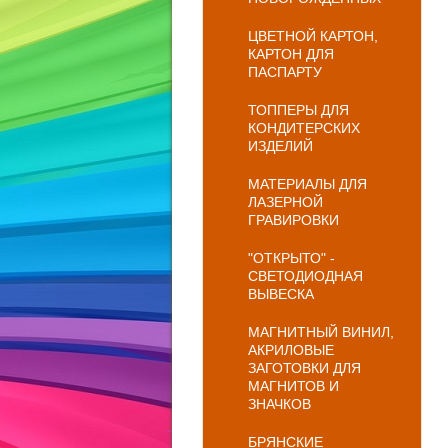
ЦВЕТНОЙ КАРТОН,
КАРТОН ДЛЯ
ПАСПАРТУ
ТОППЕРЫ ДЛЯ
КОНДИТЕРСКИХ
ИЗДЕЛИЙ
МАТЕРИАЛЫ ДЛЯ
ЛАЗЕРНОЙ
ГРАВИРОВКИ
"ОТКРЫТО" -
СВЕТОДИОДНАЯ
ВЫВЕСКА
МАГНИТНЫЙ ВИНИЛ,
АКРИЛОВЫЕ
ЗАГОТОВКИ ДЛЯ
МАГНИТОВ И
ЗНАЧКОВ
БРЯНСКИЕ