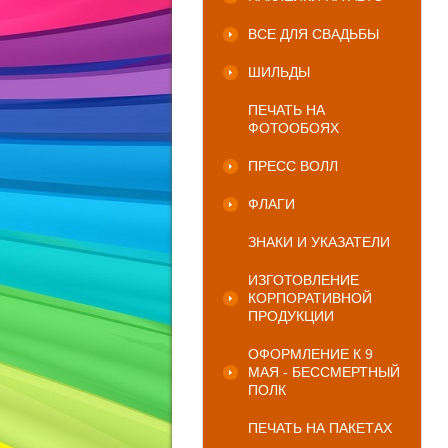
ВСЕ ДЛЯ СВАДЬБЫ
ШИЛЬДЫ
ПЕЧАТЬ НА
ФОТООБОЯХ
ПРЕСС ВОЛЛ
ФЛАГИ
ЗНАКИ И УКАЗАТЕЛИ
ИЗГОТОВЛЕНИЕ
КОРПОРАТИВНОЙ
ПРОДУКЦИИ
ОФОРМЛЕНИЕ К 9
МАЯ - БЕССМЕРТНЫЙ
ПОЛК
ПЕЧАТЬ НА ПАКЕТАХ