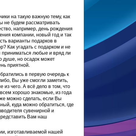
чики на такую важную тему, как
ы не будем рассматривать
жество, например, день рождения
ения компании, новый год и так
есть варианты подарков в
? Как угадать с подарком и не
ы приниматься любые и вряд ли
о душе, но осадок может
ень приятной.
братились в первую очередь к
либо, Вы уже смогли заметить,
из чего. А всё дело в том, что
всем хорошо знакомые, из года
 же можно сделать, если Вы
ный, куда можно обратиться, где
изводителя сувенирной и
представить Вам наш
ции, изготавливаемой нашей