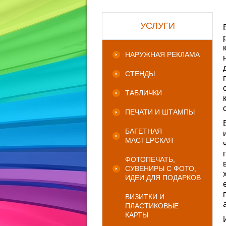
УСЛУГИ
НАРУЖНАЯ РЕКЛАМА
СТЕНДЫ
ТАБЛИЧКИ
ПЕЧАТИ И ШТАМПЫ
БАГЕТНАЯ
МАСТЕРСКАЯ
ФОТОПЕЧАТЬ,
СУВЕНИРЫ С ФОТО,
ИДЕИ ДЛЯ ПОДАРКОВ
ВИЗИТКИ И
ПЛАСТИКОВЫЕ
КАРТЫ