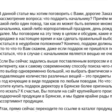
В данной статье мы хотим поговорить с Вами, дорогие Заказ
рассмотрение вопроса: что подарить начальнику? Причём м
какой-либо один повод, так как их может быть великое мно
начальника, какой-либо корпоративный праздник, день рожд
далее. Мы поговорим на эту тему в целом и обсудим, какие 
продаже в настоящее время и как сделать правильный выбор
остаться в неудобном положении? Конечно, подарки должн
кто-то что-то Вам скажем, даже если подарок не пришёлся п
остаться, что в случае с начальником является вещью не оч
Если Вы сейчас задались выше поставленным вопросом и о
интернету, как к самому современному способу поиска чего-
что выбор одновременно большой, но выбрать фактически не 
подавляющее количество различных вещей – это предметы 
в год кочующие в виде подарков по любым поводам. Но что
хотите купить подарок директору в Брянске более оригиналь
его искать? К счастью, Вы попали на сайт крупнейшего про
подарочной продукции в Брянске, и мы будем крайне рады 
ассортимент продукции.
Итак, прямо сейчас переходите по ссылке в каталог продук