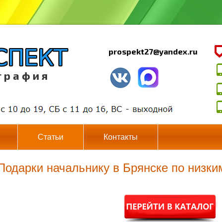
prospekt27@yandex.ru
г р а ф и я
Статьи
Контакты
Подарки начальнику в Брянске по низк