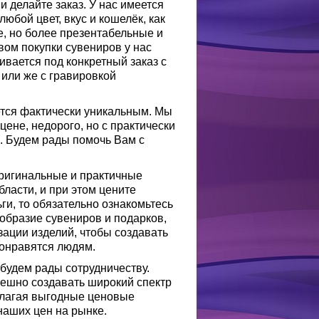
 делайте заказ. У нас имеется
юбой цвет, вкус и кошелёк, как
е, но более презентабельные и
ом покупки сувениров у нас
ивается под конкретный заказ с
или же с гравировкой
ется фактически уникальным. Мы
цене, недорого, но с практически
ы. Будем рады помочь Вам с
оригинальные и практичные
бласти, и при этом цените
ьги, то обязательно ознакомьтесь
образие сувениров и подарков,
зации изделий, чтобы создавать
понравятся людям.
будем рады сотрудничеству.
пешно создавать широкий спектр
длагая выгодные ценовые
наших цен на рынке.