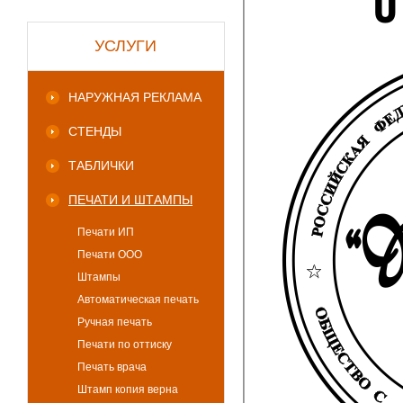
УСЛУГИ
НАРУЖНАЯ РЕКЛАМА
СТЕНДЫ
ТАБЛИЧКИ
ПЕЧАТИ И ШТАМПЫ
Печати ИП
Печати ООО
Штампы
Автоматическая печать
Ручная печать
Печати по оттиску
Печать врача
Штамп копия верна