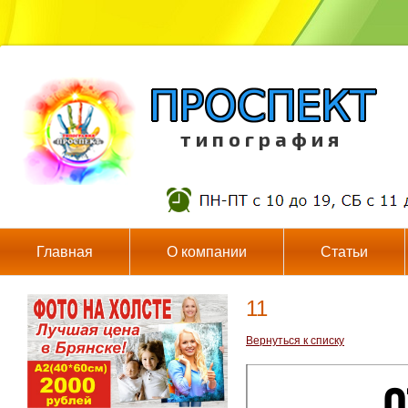
т и п о г р а ф и я
Главная
О компании
Статьи
11
Вернуться к списку