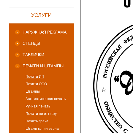
УСЛУГИ
НАРУЖНАЯ РЕКЛАМА
СТЕНДЫ
ТАБЛИЧКИ
ПЕЧАТИ И ШТАМПЫ
Печати ИП
Печати ООО
Штампы
Автоматическая печать
Ручная печать
Печати по оттиску
Печать врача
Штамп копия верна