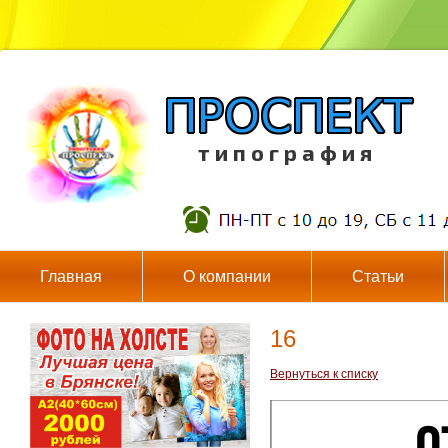
т и п о г р а ф и я
Главная
О компании
Статьи
16
Вернуться к списку