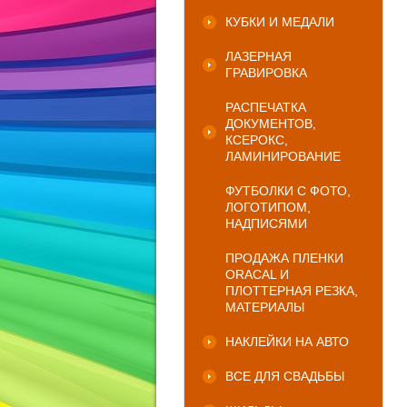
КУБКИ И МЕДАЛИ
ЛАЗЕРНАЯ
ГРАВИРОВКА
РАСПЕЧАТКА
ДОКУМЕНТОВ,
КСЕРОКС,
ЛАМИНИРОВАНИЕ
ФУТБОЛКИ С ФОТО,
ЛОГОТИПОМ,
НАДПИСЯМИ
ПРОДАЖА ПЛЕНКИ
ORACAL И
ПЛОТТЕРНАЯ РЕЗКА,
МАТЕРИАЛЫ
НАКЛЕЙКИ НА АВТО
ВСЕ ДЛЯ СВАДЬБЫ