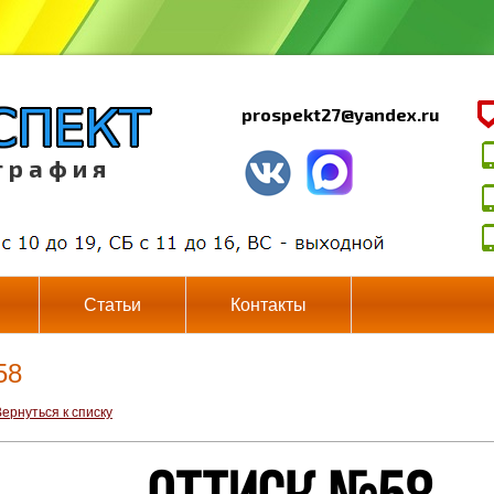
prospekt27@yandex.ru
г р а ф и я
Статьи
Контакты
58
ернуться к списку