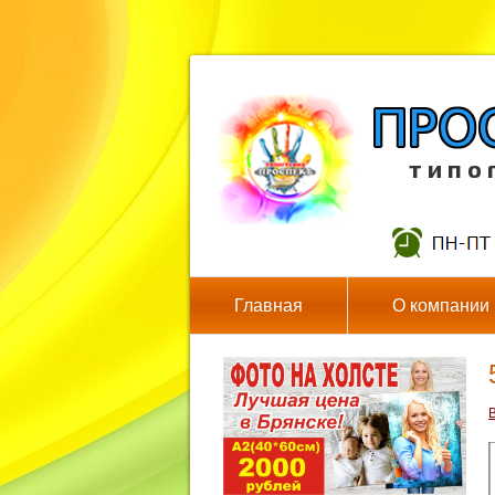
т и п о 
Главная
О компании
В