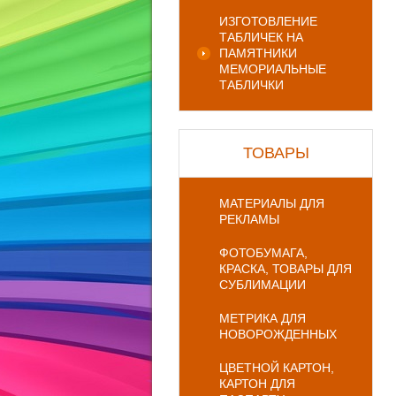
ИЗГОТОВЛЕНИЕ
ТАБЛИЧЕК НА
ПАМЯТНИКИ
МЕМОРИАЛЬНЫЕ
ТАБЛИЧКИ
ТОВАРЫ
МАТЕРИАЛЫ ДЛЯ
РЕКЛАМЫ
ФОТОБУМАГА,
КРАСКА, ТОВАРЫ ДЛЯ
СУБЛИМАЦИИ
МЕТРИКА ДЛЯ
НОВОРОЖДЕННЫХ
ЦВЕТНОЙ КАРТОН,
КАРТОН ДЛЯ