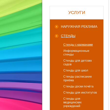
УСЛУГИ
НАРУЖНАЯ РЕКЛАМА
СТЕНДЫ
Стенды с карманами
Информационные
стенды
Стенды для детских
садов
Стенды для школ
Стенды расписание
приёма
Стенды доски почёта
Стенды для институтов
Стенды для
медицинских
учреждений