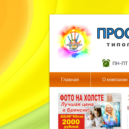
т и п о 
Главная
О компании
В