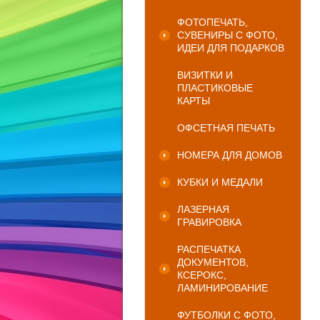
ФОТОПЕЧАТЬ,
СУВЕНИРЫ С ФОТО,
ИДЕИ ДЛЯ ПОДАРКОВ
ВИЗИТКИ И
ПЛАСТИКОВЫЕ
КАРТЫ
ОФСЕТНАЯ ПЕЧАТЬ
НОМЕРА ДЛЯ ДОМОВ
КУБКИ И МЕДАЛИ
ЛАЗЕРНАЯ
ГРАВИРОВКА
РАСПЕЧАТКА
ДОКУМЕНТОВ,
КСЕРОКС,
ЛАМИНИРОВАНИЕ
ФУТБОЛКИ С ФОТО,