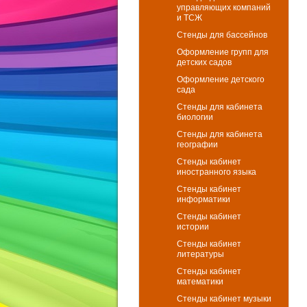
управляющих компаний
и ТСЖ
Стенды для бассейнов
Оформление групп для
детских садов
Оформление детского
сада
Стенды для кабинета
биологии
Стенды для кабинета
географии
Стенды кабинет
иностранного языка
Стенды кабинет
информатики
Стенды кабинет
истории
Стенды кабинет
литературы
Стенды кабинет
математики
Стенды кабинет музыки