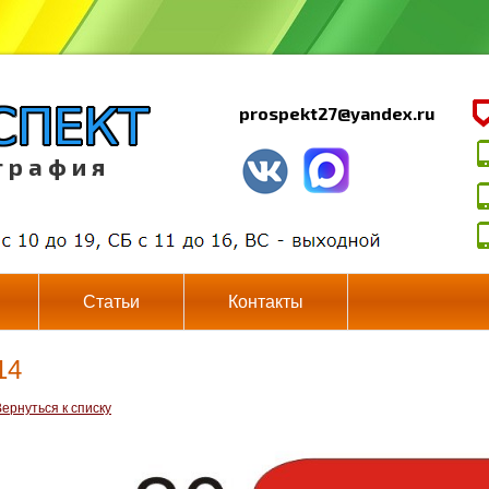
prospekt27@yandex.ru
г р а ф и я
Статьи
Контакты
14
ернуться к списку