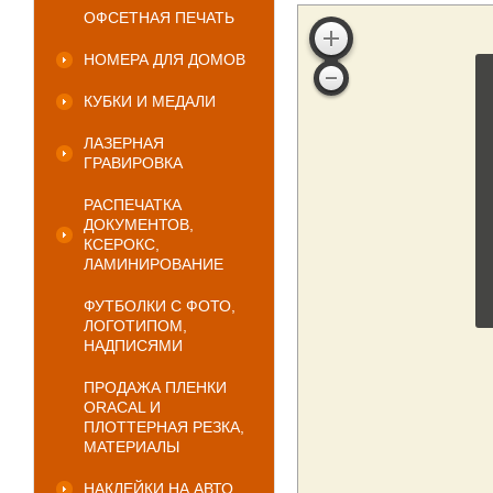
ОФСЕТНАЯ ПЕЧАТЬ
НОМЕРА ДЛЯ ДОМОВ
КУБКИ И МЕДАЛИ
ЛАЗЕРНАЯ
ГРАВИРОВКА
РАСПЕЧАТКА
ДОКУМЕНТОВ,
КСЕРОКС,
ЛАМИНИРОВАНИЕ
ФУТБОЛКИ С ФОТО,
ЛОГОТИПОМ,
НАДПИСЯМИ
ПРОДАЖА ПЛЕНКИ
ORACAL И
ПЛОТТЕРНАЯ РЕЗКА,
МАТЕРИАЛЫ
НАКЛЕЙКИ НА АВТО