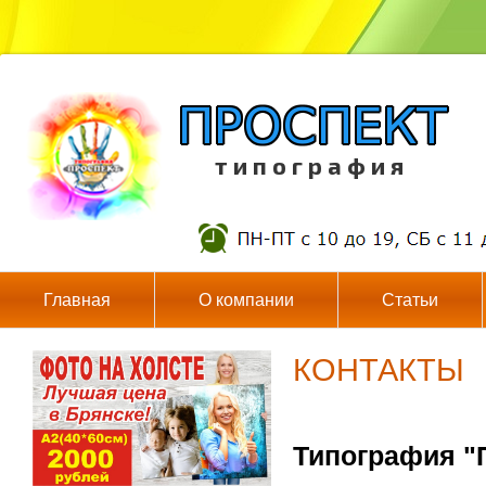
т и п о г р а ф и я
Главная
О компании
Статьи
КОНТАКТЫ
Типография "