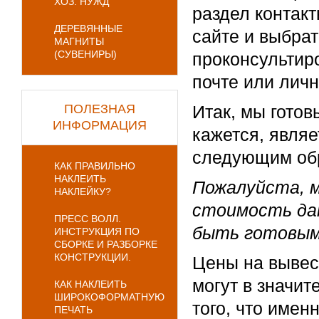
ХОЗ. НУЖД
раздел контак
ДЕРЕВЯННЫЕ
сайте и выбрат
МАГНИТЫ
(СУВЕНИРЫ)
проконсультир
почте или лич
ПОЛЕЗНАЯ
Итак, мы готов
ИНФОРМАЦИЯ
кажется, явля
следующим об
КАК ПРАВИЛЬНО
НАКЛЕИТЬ
Пожалуйста, м
НАКЛЕЙКУ?
стоимость дан
ПРЕСС ВОЛЛ.
быть готовы
ИНСТРУКЦИЯ ПО
СБОРКЕ И РАЗБОРКЕ
КОНСТРУКЦИИ.
Цены на вывес
могут в значит
КАК НАКЛЕИТЬ
ШИРОКОФОРМАТНУЮ
того, что имен
ПЕЧАТЬ