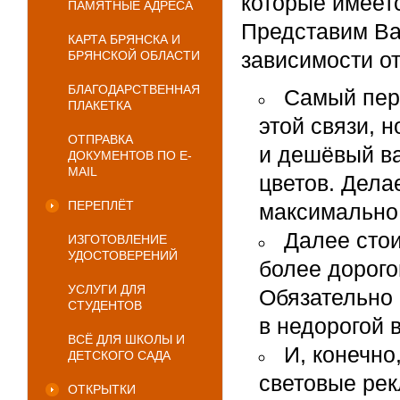
которые имеет
ПАМЯТНЫЕ АДРЕСА
Представим Ва
КАРТА БРЯНСКА И
зависимости о
БРЯНСКОЙ ОБЛАСТИ
БЛАГОДАРСТВЕННАЯ
Самый перв
ПЛАКЕТКА
этой связи, 
ОТПРАВКА
и дешёвый ва
ДОКУМЕНТОВ ПО E-
MAIL
цветов. Дела
ПЕРЕПЛЁТ
максимально
Далее стои
ИЗГОТОВЛЕНИЕ
УДОСТОВЕРЕНИЙ
более дорого
УСЛУГИ ДЛЯ
Обязательно 
СТУДЕНТОВ
в недорогой 
ВСЁ ДЛЯ ШКОЛЫ И
И, конечно
ДЕТСКОГО САДА
световые рек
ОТКРЫТКИ