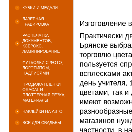
КУБКИ И МЕДАЛИ
ЛАЗЕРНАЯ
Изготовление 
ГРАВИРОВКА
Практически д
РАСПЕЧАТКА
ДОКУМЕНТОВ,
Брянске выбра
КСЕРОКС,
ЛАМИНИРОВАНИЕ
торговлю цвет
пользуется спр
ФУТБОЛКИ С ФОТО,
ЛОГОТИПОМ,
всплесками акт
НАДПИСЯМИ
день учителя, 
ПРОДАЖА ПЛЕНКИ
ORACAL И
цветами, так и
ПЛОТТЕРНАЯ РЕЗКА,
имеют возможн
МАТЕРИАЛЫ
разнообразные
НАКЛЕЙКИ НА АВТО
магазинов нуж
ВСЕ ДЛЯ СВАДЬБЫ
частности, в 