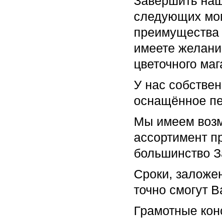
Завершить наш
следующих мом
преимущества 
имеете желани
цветочного маг
У нас собстве
оснащённое п
Мы имеем воз
ассортимент п
большинство З
Сроки, заложе
точно смогут В
Грамотные кон