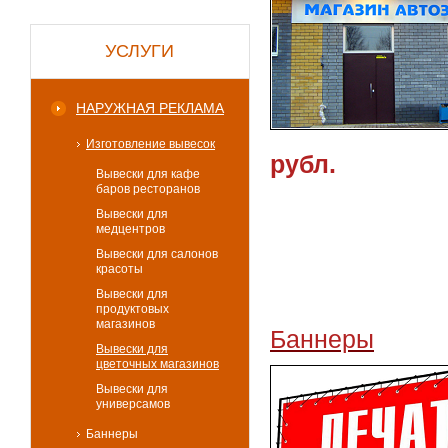
УСЛУГИ
НАРУЖНАЯ РЕКЛАМА
Изготовление вывесок
рубл.
Вывески для кафе
баров ресторанов
Вывески для
медцентров
Вывески для салонов
красоты
Вывески для
продуктовых
магазинов
Баннеры
Вывески для
цветочных магазинов
Вывески для
универсамов
Баннеры