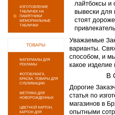
лайтбоксы и 
ИЗГОТОВЛЕНИЕ
вывески для 
ТАБЛИЧЕК НА
ПАМЯТНИКИ
стоят дороже
МЕМОРИАЛЬНЫЕ
ТАБЛИЧКИ
привлекатель
Уважаемые Зак
ТОВАРЫ
варианты. Свя
способом, и м
МАТЕРИАЛЫ ДЛЯ
какое изделие 
РЕКЛАМЫ
ФОТОБУМАГА,
В 
КРАСКА, ТОВАРЫ ДЛЯ
СУБЛИМАЦИИ
Дорогие Заказч
МЕТРИКА ДЛЯ
статья по изг
НОВОРОЖДЕННЫХ
магазинов в Б
ЦВЕТНОЙ КАРТОН,
опытными сотр
КАРТОН ДЛЯ