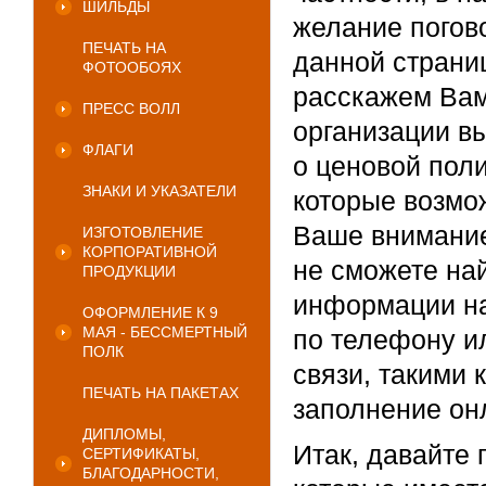
ШИЛЬДЫ
желание погов
ПЕЧАТЬ НА
данной страни
ФОТООБОЯХ
расскажем Вам
ПРЕСС ВОЛЛ
организации в
ФЛАГИ
о ценовой поли
ЗНАКИ И УКАЗАТЕЛИ
которые возмо
Ваше внимание 
ИЗГОТОВЛЕНИЕ
КОРПОРАТИВНОЙ
не сможете на
ПРОДУКЦИИ
информации на
ОФОРМЛЕНИЕ К 9
МАЯ - БЕССМЕРТНЫЙ
по телефону и
ПОЛК
связи, такими 
ПЕЧАТЬ НА ПАКЕТАХ
заполнение он
ДИПЛОМЫ,
Итак, давайте
СЕРТИФИКАТЫ,
БЛАГОДАРНОСТИ,