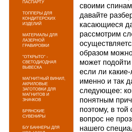
ПАСПАРТУ
своими спинам
ТОППЕРЫ ДЛЯ
давайте разбе
КОНДИТЕРСКИХ
касающиеся да
ИЗДЕЛИЙ
рассмотрим сл
МАТЕРИАЛЫ ДЛЯ
ЛАЗЕРНОЙ
осуществляется
ГРАВИРОВКИ
образом можно 
"ОТКРЫТО" -
может подойти 
СВЕТОДИОДНАЯ
ВЫВЕСКА
если ли какие-
МАГНИТНЫЙ ВИНИЛ,
именно и так д
АКРИЛОВЫЕ
следующее: ко
ЗАГОТОВКИ ДЛЯ
МАГНИТОВ И
понятным прич
ЗНАЧКОВ
поэтому, в той
БРЯНСКИЕ
СУВЕНИРЫ
вопрос не проз
нашего специа
Б/У БАННЕРЫ ДЛЯ