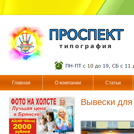
т и п о г р а ф и я
Главная
О компании
Статьи
Вывески для