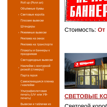
Roll up (Ролл ап)
Объёмные буквы
Световые короба
Плоские вывески
Штендеры
Стоимость:
От 
Режимные вывески
Реклама на окнах
Реклама на транспорте
Плакаты и баннеры к
праздникам
Светодиодные вывески
Наклейки с контурной
резкой (стикеры)
Парта героя
Самоклеющаяся пленка
/ наклейки
Ультрафиолетовая
печать (UV- или УФ-
СВЕТОВЫЕ К
печать)
Вывески и таблички из
Световой коро