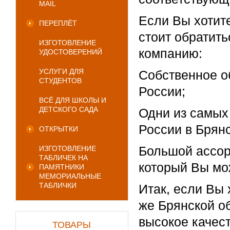
MAIL
Если Вы хотите
ПЕРЕПЛЁТ
стоит обратит
ИЗГОТОВЛЕНИЕ
компанию:
УДОСТОВЕРЕНИЙ
УСЛУГИ ДЛЯ
Собственное о
СТУДЕНТОВ
России;
ВСЁ ДЛЯ ШКОЛЫ И
ДЕТСКОГО САДА
Одни из самых
России в Брянс
ОТКРЫТКИ
Большой ассор
ИЗГОТОВЛЕНИЕ
ТАБЛИЧЕК НА
который Вы мо
ПАМЯТНИКИ
МЕМОРИАЛЬНЫЕ
ТАБЛИЧКИ
Итак, если Вы 
же Брянской о
высокое качест
ТОВАРЫ