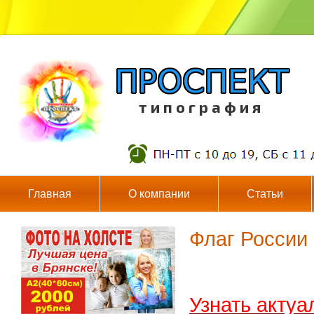
т и п о г р а ф и я
Главная
О компании
Статьи
Флаг России 
Узнать актуа