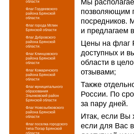
Мы располагае
области
Флаг Гордеевского
позволяющим п
района Брянской
области.
посредников. 
Флаг города Мглин
и предлагаем в
Брянской области
Флаг Дубровского
Цены на флаг 
района Брянской
области.
доступных и вы
Флаг Клинцовского
района Брянской
области в цел
области
отзывами;
Флаг Комаричского
района Брянской
области
Также отдельн
Флаг муниципального
образования
России. По ср
Злынковский район
Брянской области
за пару дней.
Флаг Новозыбковского
района Брянской
Итак, если Вы 
области
если для Вас 
Флаг поселка городского
типа Погар Брянской
области.