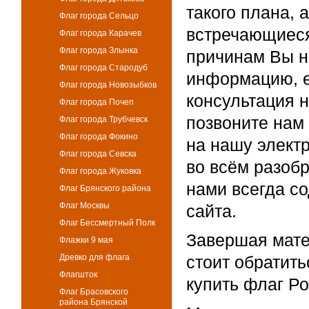
такого плана, 
Флаг города Сельцо
встречающиеся
Флаг города Карачев
Флаг города Злынка
причинам Вы н
Флаг города Стародуб
информацию, е
Флаг города Новозыбков
консультация 
Флаг города Почеп
позвоните нам
Флаг города Трубчевск
Флаг города Фокино
на нашу элект
Флаг города Севска
во всём разоб
Флаг города Жуковка
нами всегда с
Флаг Брянского района
Флаг Москвы
сайта.
Флаг Бессмертный Полк
Завершая мате
Флажки 9 мая
Древко для флага
стоит обратит
Флагшток
купить флаг Ро
Флаг Брасовского
района Брянской