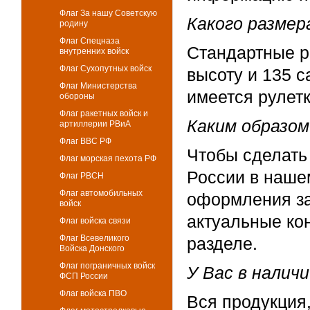
Флаг За нашу Советскую
Какого размер
родину
Флаг Спецназа
Стандартные р
внутренних войск
Флаг Сухопутных войск
высоту и 135 с
Флаг Министерства
имеется рулетк
обороны
Флаг ракетных войск и
Каким образом
артиллерии РВиА
Флаг ВВС РФ
Чтобы сделать 
Флаг морская пехота РФ
России в наше
Флаг РВСН
Флаг автомобильных
оформления за
войск
актуальные ко
Флаг войска связи
Флаг Всевеликого
разделе.
Войска Донского
Флаг пограничных войск
У Вас в налич
ФСП России
Флаг войска ПВО
Вся продукция,