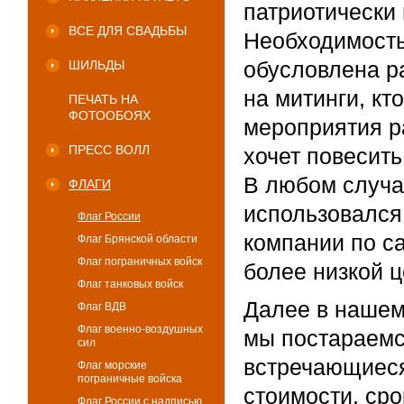
патриотически
ВСЕ ДЛЯ СВАДЬБЫ
Необходимость
обусловлена р
ШИЛЬДЫ
на митинги, кт
ПЕЧАТЬ НА
ФОТООБОЯХ
мероприятия ра
ПРЕСС ВОЛЛ
хочет повесить
В любом случае
ФЛАГИ
использовался
Флаг России
компании по с
Флаг Брянской области
Флаг пограничных войск
более низкой ц
Флаг танковых войск
Далее в нашем
Флаг ВДВ
Флаг военно-воздушных
мы постараемс
сил
встречающиеся
Флаг морские
пограничные войска
стоимости, сро
Флаг России с надписью