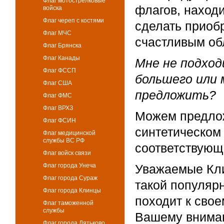
Флаг мотострелковые
флагов, находи
войска
Флаг череп с костями
сделать приоб
Флаг МЧС
счастливым об
Флаг Брянска
Флаг Канады
Мне не подхо
Флаг ФССП
большего или
Флаг США
предложить?
Флаг ФМС
Флаг ВРХЗ
Можем предлож
Флаг ФСИН
синтетическом
Флаг медицинской
службы ВС РФ
соответствующ
Флаг войск связи
Флаг города Унеча
Уважаемые Кли
Флаг города Сураж
такой популярн
Флаг города Клинцы
походит к сво
Флаг таможенной
службы
Вашему вниман
Флаг города Дятьково