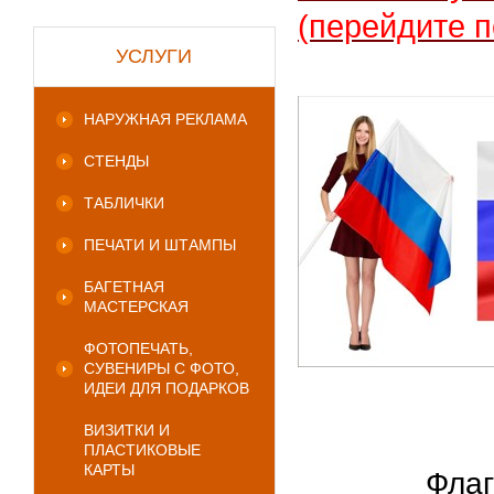
(перейдите п
УСЛУГИ
НАРУЖНАЯ РЕКЛАМА
СТЕНДЫ
ТАБЛИЧКИ
ПЕЧАТИ И ШТАМПЫ
БАГЕТНАЯ
МАСТЕРСКАЯ
ФОТОПЕЧАТЬ,
СУВЕНИРЫ С ФОТО,
ИДЕИ ДЛЯ ПОДАРКОВ
ВИЗИТКИ И
ПЛАСТИКОВЫЕ
КАРТЫ
Флаг