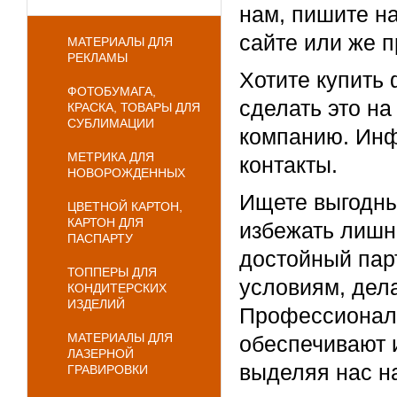
нам, пишите на
сайте или же 
МАТЕРИАЛЫ ДЛЯ
РЕКЛАМЫ
Хотите купить
ФОТОБУМАГА,
сделать это н
КРАСКА, ТОВАРЫ ДЛЯ
СУБЛИМАЦИИ
компанию. Инф
МЕТРИКА ДЛЯ
контакты.
НОВОРОЖДЕННЫХ
Ищете выгодны
ЦВЕТНОЙ КАРТОН,
КАРТОН ДЛЯ
избежать лишн
ПАСПАРТУ
достойный пар
ТОППЕРЫ ДЛЯ
условиям, дел
КОНДИТЕРСКИХ
ИЗДЕЛИЙ
Профессионали
МАТЕРИАЛЫ ДЛЯ
обеспечивают 
ЛАЗЕРНОЙ
выделяя нас н
ГРАВИРОВКИ