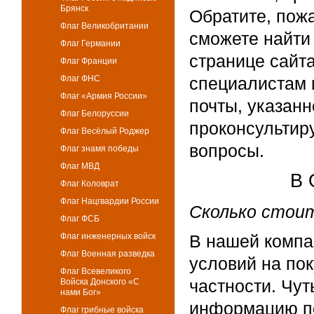
Брянск
Обратите, пож
Флаг Великобритании
сможете найти
Флаг Германии
странице сайт
Флаг Франции
Флаг ФНС
специалистам 
Флаг «Армия России»
почты, указан
Флаг Белоруссии
проконсультир
Флаг Весёлый Роджер
вопросы.
Флаг знамя победы
Флаг МВД
В 
Флаг Коловрат
Флаг Нацгвардии России
Сколько стоит
Флаг ФСБ
Флаг инженерных войск
В нашей компа
Флаг Военная разведка
условий на пок
Флаг Всевеликого
частности. Чу
Войска Донского «С
нами Бог»
информацию по
Флаг грибные войска