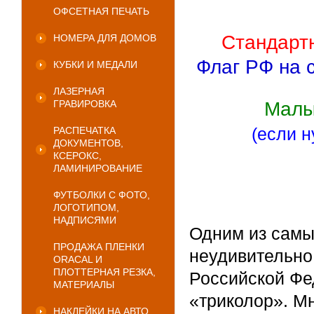
ОФСЕТНАЯ ПЕЧАТЬ
Стандартн
НОМЕРА ДЛЯ ДОМОВ
Флаг РФ на с
КУБКИ И МЕДАЛИ
ЛАЗЕРНАЯ
ГРАВИРОВКА
Малы
(если 
РАСПЕЧАТКА
ДОКУМЕНТОВ,
КСЕРОКС,
ЛАМИНИРОВАНИЕ
ФУТБОЛКИ С ФОТО,
ЛОГОТИПОМ,
НАДПИСЯМИ
Одним из самы
ПРОДАЖА ПЛЕНКИ
неудивительно
ORACAL И
ПЛОТТЕРНАЯ РЕЗКА,
Российской Фе
МАТЕРИАЛЫ
«триколор». М
НАКЛЕЙКИ НА АВТО