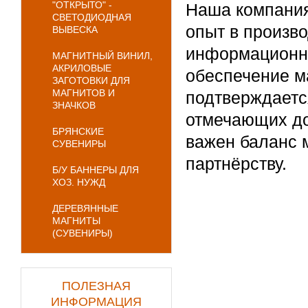
"ОТКРЫТО" -
Наша компания
СВЕТОДИОДНАЯ
опыт в произв
ВЫВЕСКА
информационны
МАГНИТНЫЙ ВИНИЛ,
АКРИЛОВЫЕ
обеспечение м
ЗАГОТОВКИ ДЛЯ
МАГНИТОВ И
подтверждаетс
ЗНАЧКОВ
отмечающих до
БРЯНСКИЕ
важен баланс м
СУВЕНИРЫ
партнёрству.
Б/У БАННЕРЫ ДЛЯ
ХОЗ. НУЖД
ДЕРЕВЯННЫЕ
МАГНИТЫ
(СУВЕНИРЫ)
ПОЛЕЗНАЯ
ИНФОРМАЦИЯ