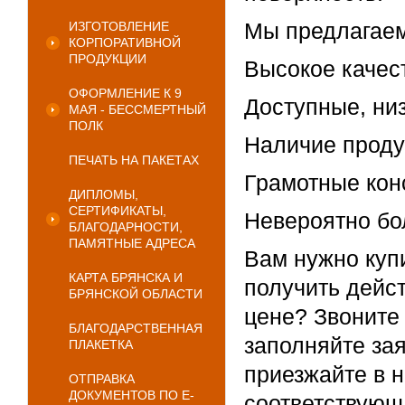
Мы предлагаем
ИЗГОТОВЛЕНИЕ
КОРПОРАТИВНОЙ
ПРОДУКЦИИ
Высокое качест
ОФОРМЛЕНИЕ К 9
Доступные, ни
МАЯ - БЕССМЕРТНЫЙ
ПОЛК
Наличие проду
ПЕЧАТЬ НА ПАКЕТАХ
Грамотные кон
ДИПЛОМЫ,
СЕРТИФИКАТЫ,
Невероятно бо
БЛАГОДАРНОСТИ,
ПАМЯТНЫЕ АДРЕСА
Вам нужно куп
КАРТА БРЯНСКА И
получить дейс
БРЯНСКОЙ ОБЛАСТИ
цене? Звоните 
БЛАГОДАРСТВЕННАЯ
заполняйте зая
ПЛАКЕТКА
приезжайте в 
ОТПРАВКА
ДОКУМЕНТОВ ПО E-
соответствующ