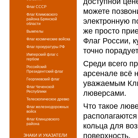
доступной цен
Флаг СССР
можете позвон
Флаг Климовского
электронную по
района Брянской
области
же просто прие
Вымпелы
Флаг России, к
Флаг космические войска
Флаг прокуратуры РФ
точно порадует
Имперский флаг с
гербом
Среди всего пр
Российский
арсенале всё 
Президентский флаг
Георгиевский флаг
уважаемым Кли
Флаг Чеченской
люверсами.
Республики
Телескопическое древко
Что такое люв
Флаг железнодорожных
войск
располагаются
Флаг Клинцовского
кольца для во
района
поверхность.
ЗНАКИ И УКАЗАТЕЛИ