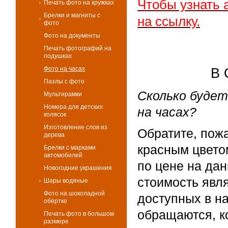
Чтобы узнать 
Печать фото на кружках
Брелки и магниты с
на ссылку.
фото
Фото на документы
Печать фотографий на
подушках
Фото на часах
В 
Пазлы с фото
Сколько буде
Мультирамки
Номера для детских
на часах?
колясок
Изготовление слов из
Обратите, пож
дерева
красным цвето
Брелки с марками
автомобилей
по цене на дан
Новогодние украшения
стоимость явл
Шары водяные
Фото на шоколадной
доступных в н
обёртке
обращаются, к
Печать фото в большом
размере