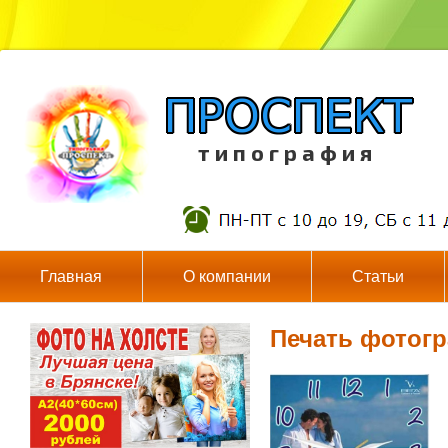
т и п о г р а ф и я
Главная
О компании
Статьи
Печать фотогр