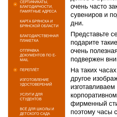
СЕРТИФИКАТЫ,
очень часто за
БЛАГОДАРНОСТИ,
ПАМЯТНЫЕ АДРЕСА
сувениров и п
КАРТА БРЯНСКА И
дни.
БРЯНСКОЙ ОБЛАСТИ
Представьте се
БЛАГОДАРСТВЕННАЯ
ПЛАКЕТКА
подарите такие
очень полезна
ОТПРАВКА
ДОКУМЕНТОВ ПО E-
подвержен вн
MAIL
На таких часах
ПЕРЕПЛЁТ
другое изображ
ИЗГОТОВЛЕНИЕ
УДОСТОВЕРЕНИЙ
изготавливаем
корпоративном
УСЛУГИ ДЛЯ
СТУДЕНТОВ
фирменный сти
ВСЁ ДЛЯ ШКОЛЫ И
поэтому часы 
ДЕТСКОГО САДА