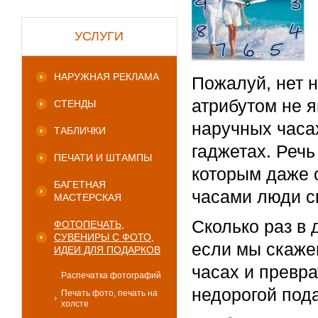
УСЛУГИ
НАРУЖНАЯ РЕКЛАМА
Пожалуй, нет 
атрибутом не я
СТЕНДЫ
наручных часа
ТАБЛИЧКИ
гаджетах. Речь
ПЕЧАТИ И ШТАМПЫ
которым даже 
БАГЕТНАЯ
часами люди с
МАСТЕРСКАЯ
Сколько раз в 
ФОТОПЕЧАТЬ,
СУВЕНИРЫ С ФОТО,
если мы скаже
ИДЕИ ДЛЯ ПОДАРКОВ
часах и превра
Распечатка фотографий
недорогой под
Печать фото, печать на
холсте