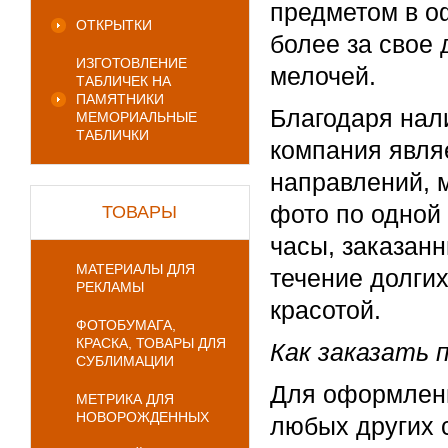
предметом в о
ОТКРЫТКИ
более за свое 
ИЗГОТОВЛЕНИЕ
мелочей.
ТАБЛИЧЕК НА
ПАМЯТНИКИ
Благодаря нал
МЕМОРИАЛЬНЫЕ
ТАБЛИЧКИ
компания явля
направлений, 
фото по одной 
ТОВАРЫ
часы, заказанн
МАТЕРИАЛЫ ДЛЯ
течение долгих
РЕКЛАМЫ
красотой.
ФОТОБУМАГА,
КРАСКА, ТОВАРЫ ДЛЯ
Как заказать 
СУБЛИМАЦИИ
Для оформления
МЕТРИКА ДЛЯ
НОВОРОЖДЕННЫХ
любых других 