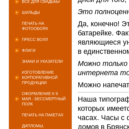
ВСЕ ДЛЯ СВАДЬБЫ
Это полноценн
ШИЛЬДЫ
Да, конечно! 
ПЕЧАТЬ НА
ФОТООБОЯХ
батарейке. Фак
ПРЕСС ВОЛЛ
являющиеся ун
в единственно
ФЛАГИ
ЗНАКИ И УКАЗАТЕЛИ
Можно только
интернета т
ИЗГОТОВЛЕНИЕ
КОРПОРАТИВНОЙ
ПРОДУКЦИИ
Можно напечат
ОФОРМЛЕНИЕ К 9
Наша типограф
МАЯ - БЕССМЕРТНЫЙ
ПОЛК
которых имеетс
ПЕЧАТЬ НА ПАКЕТАХ
часах. Часы с 
домов в Брянск
ДИПЛОМЫ,