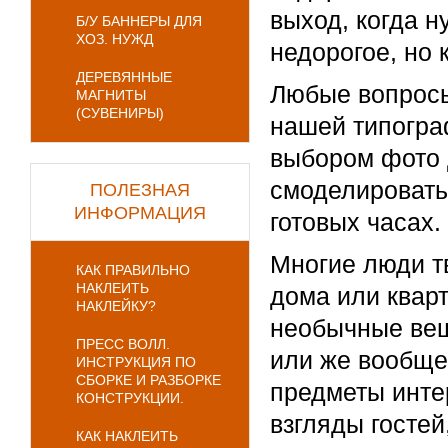
выход, когда н
Б/У БАННЕРЫ ДЛЯ
ХОЗ. НУЖД
недорогое, но 
ДЕРЕВЯННЫЕ
Любые вопросы
МАГНИТЫ
(СУВЕНИРЫ)
нашей типогра
выбором фото д
смоделировать 
ПОЛЕЗНАЯ
ИНФОРМАЦИЯ
готовых часах.
Многие люди т
КАК ПРАВИЛЬНО
НАКЛЕИТЬ
дома или квар
НАКЛЕЙКУ?
необычные вещ
ПРЕСС ВОЛЛ.
или же вообще
ИНСТРУКЦИЯ ПО
СБОРКЕ И РАЗБОРКЕ
предметы инте
КОНСТРУКЦИИ.
взгляды гостей
КАК НАКЛЕИТЬ