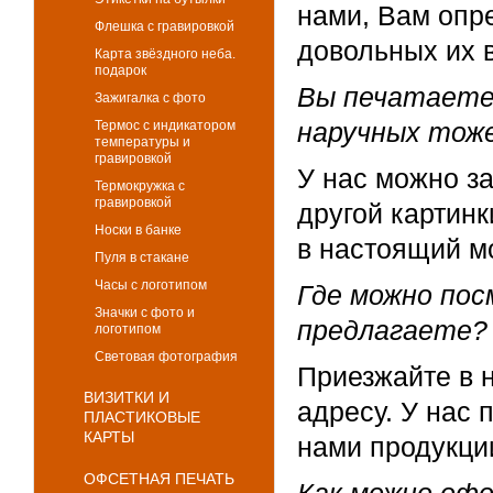
нами, Вам опр
Флешка с гравировкой
довольных их 
Карта звёздного неба.
подарок
Вы печатаете 
Зажигалка с фото
наручных тож
Термос с индикатором
температуры и
гравировкой
У нас можно з
Термокружка с
гравировкой
другой картинк
Носки в банке
в настоящий м
Пуля в стакане
Часы с логотипом
Где можно пос
Значки с фото и
предлагаете?
логотипом
Световая фотография
Приезжайте в 
ВИЗИТКИ И
адресу. У нас
ПЛАСТИКОВЫЕ
КАРТЫ
нами продукци
ОФСЕТНАЯ ПЕЧАТЬ