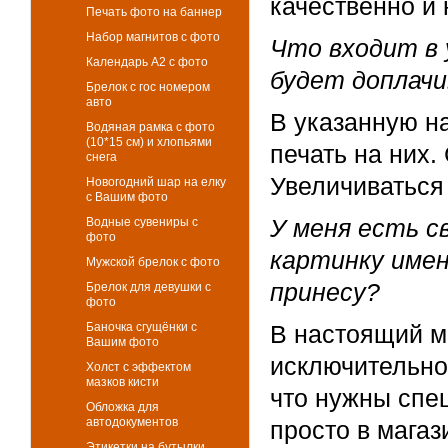
качественно и 
Печать фото на баннер
Набор магнитов с фото
Что входит в
Календарь А2 с фото
будет доплач
Брелок с гос номером
авто
В указанную на
Водяная рамка с фото
(10*15 см) и хлопьями
печать на них.
снега
Увеличиваться 
Новогодний шар на елку
с Вашим фото
У меня есть с
Водные сувениры с
фото
картинку имен
Мужской брелок с фото
принесу?
Брелок для девушки с
фото
Баночка сгущёнки с
В настоящий м
Вашим фото
исключительно 
Холст с эффектом
мазков кисти
что нужны спе
Обложка для
автодокументов
просто в мага
Этикетки на бутылки