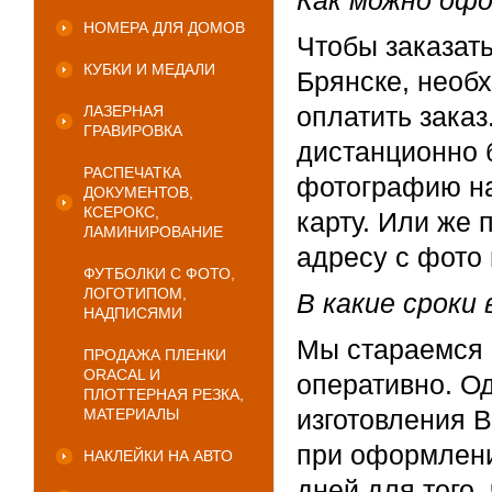
Как можно офо
НОМЕРА ДЛЯ ДОМОВ
Чтобы заказат
КУБКИ И МЕДАЛИ
Брянске, необ
оплатить заказ
ЛАЗЕРНАЯ
ГРАВИРОВКА
дистанционно б
РАСПЕЧАТКА
фотографию нам
ДОКУМЕНТОВ,
КСЕРОКС,
карту. Или же 
ЛАМИНИРОВАНИЕ
адресу с фото 
ФУТБОЛКИ С ФОТО,
ЛОГОТИПОМ,
В какие сроки
НАДПИСЯМИ
Мы стараемся 
ПРОДАЖА ПЛЕНКИ
ORACAL И
оперативно. О
ПЛОТТЕРНАЯ РЕЗКА,
изготовления 
МАТЕРИАЛЫ
при оформлении
НАКЛЕЙКИ НА АВТО
дней для того,