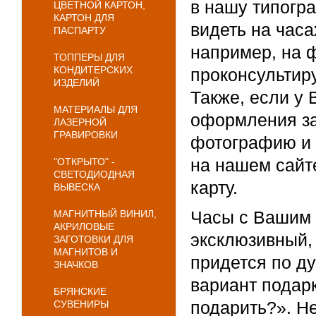
в нашу типогр
ЦВЕТНОЙ КАРТОН,
КАРТОН ДЛЯ
видеть на часа
ПАСПАРТУ
например, на 
ТОППЕРЫ ДЛЯ
КОНДИТЕРСКИХ
проконсультир
ИЗДЕЛИЙ
Также, если у 
МАТЕРИАЛЫ ДЛЯ
оформления за
ЛАЗЕРНОЙ
ГРАВИРОВКИ
фотографию и п
на нашем сайте
"ОТКРЫТО" -
СВЕТОДИОДНАЯ
карту.
ВЫВЕСКА
Часы с Вашим 
МАГНИТНЫЙ ВИНИЛ,
АКРИЛОВЫЕ
эксклюзивный,
ЗАГОТОВКИ ДЛЯ
МАГНИТОВ И
придется по д
ЗНАЧКОВ
вариант подарк
БРЯНСКИЕ
подарить?». Не
СУВЕНИРЫ