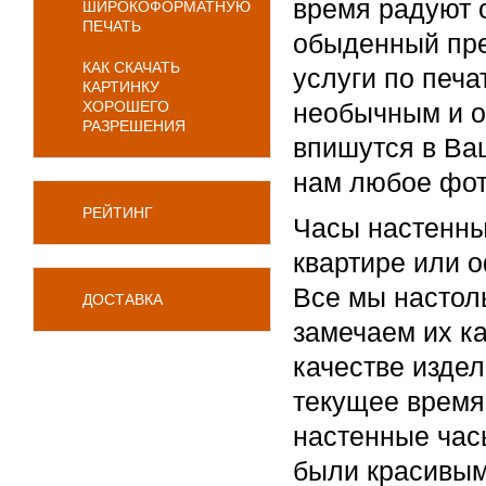
время радуют 
ШИРОКОФОРМАТНУЮ
ПЕЧАТЬ
обыденный пре
КАК СКАЧАТЬ
услуги по печа
КАРТИНКУ
ХОРОШЕГО
необычным и о
РАЗРЕШЕНИЯ
впишутся в Ва
нам любое фот
РЕЙТИНГ
Часы настенные
квартире или 
Все мы настоль
ДОСТАВКА
замечаем их к
качестве издел
текущее время
настенные час
были красивым