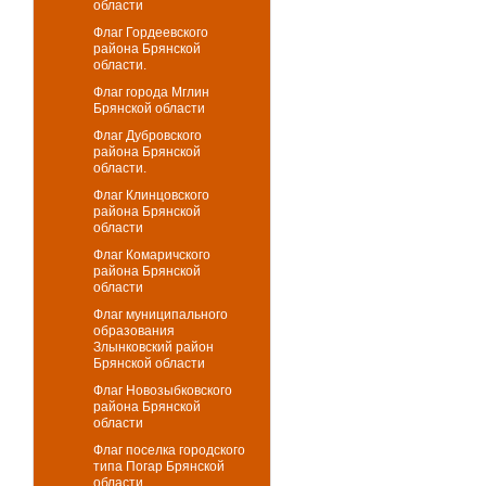
области
Флаг Гордеевского
района Брянской
области.
Флаг города Мглин
Брянской области
Флаг Дубровского
района Брянской
области.
Флаг Клинцовского
района Брянской
области
Флаг Комаричского
района Брянской
области
Флаг муниципального
образования
Злынковский район
Брянской области
Флаг Новозыбковского
района Брянской
области
Флаг поселка городского
типа Погар Брянской
области.