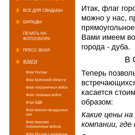
Итак, флаг гор
ВСЕ ДЛЯ СВАДЬБЫ
можно у нас, п
ШИЛЬДЫ
прямоугольное
ПЕЧАТЬ НА
Вами имеем во
ФОТООБОЯХ
города - дуба.
ПРЕСС ВОЛЛ
В 
ФЛАГИ
Теперь позволь
Флаг России
Флаг Брянской области
встречающихся
Флаг пограничных войск
касается стои
Флаг танковых войск
образом:
Флаг ВДВ
Флаг военно-воздушных
Какие цены на
сил
Флаг морские
компании, гд
пограничные войска
Флаг России с надписью