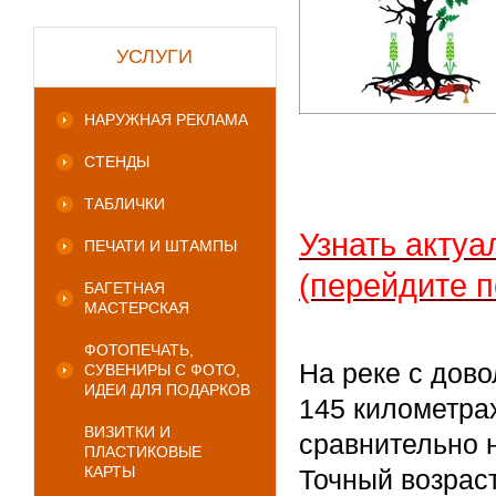
УСЛУГИ
НАРУЖНАЯ РЕКЛАМА
СТЕНДЫ
ТАБЛИЧКИ
Узнать актуа
ПЕЧАТИ И ШТАМПЫ
(перейдите п
БАГЕТНАЯ
МАСТЕРСКАЯ
ФОТОПЕЧАТЬ,
На реке с дов
СУВЕНИРЫ С ФОТО,
ИДЕИ ДЛЯ ПОДАРКОВ
145 километра
ВИЗИТКИ И
сравнительно 
ПЛАСТИКОВЫЕ
КАРТЫ
Точный возрас