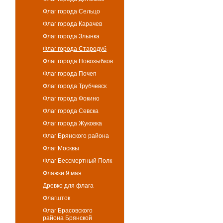
Флаг города Сельцо
Флаг города Карачев
Флаг города Злынка
Флаг города Стародуб
Флаг города Новозыбков
Флаг города Почеп
Флаг города Трубчевск
Флаг города Фокино
Флаг города Севска
Флаг города Жуковка
Флаг Брянского района
Флаг Москвы
Флаг Бессмертный Полк
Флажки 9 мая
Древко для флага
Флагшток
Флаг Брасовского
района Брянской