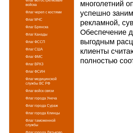
Флаг мотострелковые
многолетний о
войска
успешно заним
Флаг череп с костями
Флаг МЧС
рекламной, су
Флаг Брянска
Обеспечение д
Флаг Канады
выгодным расц
Флаг ФССП
клиенты счита
Флаг США
Флаг ФМС
полностью соот
Флаг ВРХЗ
Флаг ФСИН
Флаг медицинской
службы ВС РФ
Флаг войск связи
Флаг города Унеча
Флаг города Сураж
Флаг города Клинцы
Флаг таможенной
службы
Флаг города Дятьково