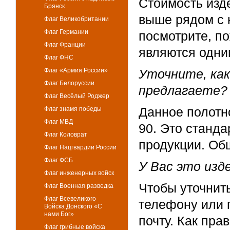
Стоимость изде
Брянск
выше рядом с 
Флаг Великобритании
Флаг Германии
посмотрите, п
Флаг Франции
являются одни
Флаг ФНС
Флаг «Армия России»
Уточните, как
Флаг Белоруссии
предлагаете?
Флаг Весёлый Роджер
Данное полотн
Флаг знамя победы
Флаг МВД
90. Это станд
Флаг Коловрат
продукции. Об
Флаг Нацгвардии России
Флаг ФСБ
У Вас это изд
Флаг инженерных войск
Чтобы уточнит
Флаг Военная разведка
Флаг Всевеликого
телефону или 
Войска Донского «С
нами Бог»
почту. Как пра
Флаг грибные войска