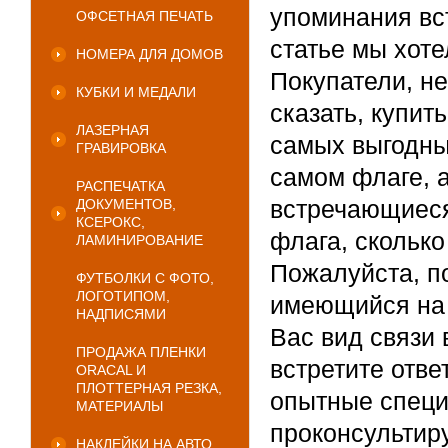
упоминания вст
ОФСЕТНАЯ ПЕЧАТЬ
статье мы хоте
НОМЕРА ДЛЯ ДОМОВ
Покупатели, не
КУБКИ И МЕДАЛИ
сказать, купит
ЛАЗЕРНАЯ
самых выгодны
ГРАВИРОВКА
самом флаге, 
РАСПЕЧАТКА
встречающиеся 
ДОКУМЕНТОВ,
КСЕРОКС,
флага, сколько 
ЛАМИНИРОВАНИЕ
Пожалуйста, п
ФУТБОЛКИ С ФОТО,
ЛОГОТИПОМ,
имеющийся на 
НАДПИСЯМИ
Вас вид связи 
ПРОДАЖА ПЛЕНКИ
встретите отв
ORACAL И
ПЛОТТЕРНАЯ РЕЗКА,
опытные специ
МАТЕРИАЛЫ
проконсультиру
НАКЛЕЙКИ НА АВТО