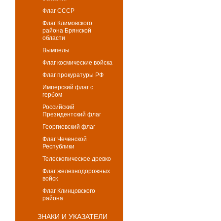
Флаг СССР
Флаг Климовского
района Брянской
области
Вымпелы
Флаг космические войска
Флаг прокуратуры РФ
Имперский флаг с
гербом
Российский
Президентский флаг
Георгиевский флаг
Флаг Чеченской
Республики
Телескопическое древко
Флаг железнодорожных
войск
Флаг Клинцовского
района
ЗНАКИ И УКАЗАТЕЛИ