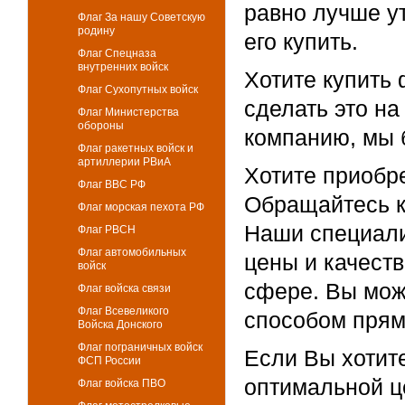
равно лучше ут
Флаг За нашу Советскую
родину
его купить.
Флаг Спецназа
внутренних войск
Хотите купить 
Флаг Сухопутных войск
сделать это н
Флаг Министерства
обороны
компанию, мы 
Флаг ракетных войск и
артиллерии РВиА
Хотите приобр
Флаг ВВС РФ
Обращайтесь к
Флаг морская пехота РФ
Наши специали
Флаг РВСН
Флаг автомобильных
цены и качеств
войск
сфере. Вы мож
Флаг войска связи
Флаг Всевеликого
способом прям
Войска Донского
Флаг пограничных войск
Если Вы хотит
ФСП России
оптимальной ц
Флаг войска ПВО