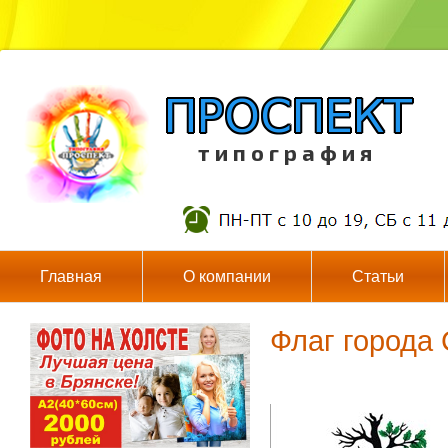
т и п о г р а ф и я
Главная
О компании
Статьи
Флаг города