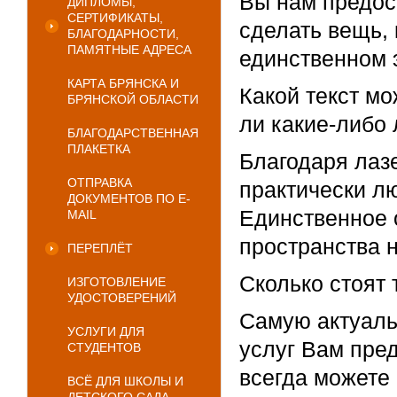
Вы нам предос
ДИПЛОМЫ,
СЕРТИФИКАТЫ,
сделать вещь, 
БЛАГОДАРНОСТИ,
ПАМЯТНЫЕ АДРЕСА
единственном 
КАРТА БРЯНСКА И
Какой текст мо
БРЯНСКОЙ ОБЛАСТИ
ли какие-либо
БЛАГОДАРСТВЕННАЯ
ПЛАКЕТКА
Благодаря лаз
ОТПРАВКА
практически л
ДОКУМЕНТОВ ПО E-
Единственное 
MAIL
пространства н
ПЕРЕПЛЁТ
Сколько стоят
ИЗГОТОВЛЕНИЕ
УДОСТОВЕРЕНИЙ
Самую актуаль
УСЛУГИ ДЛЯ
услуг Вам пре
СТУДЕНТОВ
всегда можете 
ВСЁ ДЛЯ ШКОЛЫ И