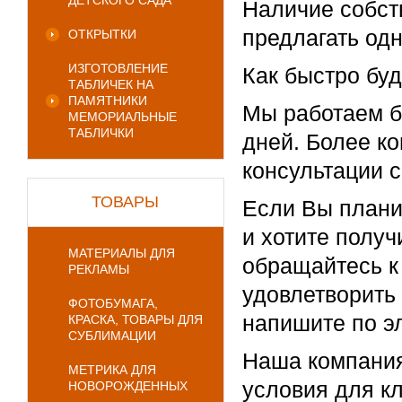
ДЕТСКОГО САДА
Наличие собст
предлагать од
ОТКРЫТКИ
ИЗГОТОВЛЕНИЕ
Как быстро бу
ТАБЛИЧЕК НА
ПАМЯТНИКИ
Мы работаем б
МЕМОРИАЛЬНЫЕ
ТАБЛИЧКИ
дней. Более ко
консультации 
ТОВАРЫ
Если Вы планир
и хотите получ
МАТЕРИАЛЫ ДЛЯ
обращайтесь к
РЕКЛАМЫ
удовлетворить
ФОТОБУМАГА,
напишите по э
КРАСКА, ТОВАРЫ ДЛЯ
СУБЛИМАЦИИ
Наша компания
МЕТРИКА ДЛЯ
условия для к
НОВОРОЖДЕННЫХ