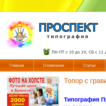
т и п о г р а ф и я
Главная
О компании
Статьи
Топор с грав
Типография Пр