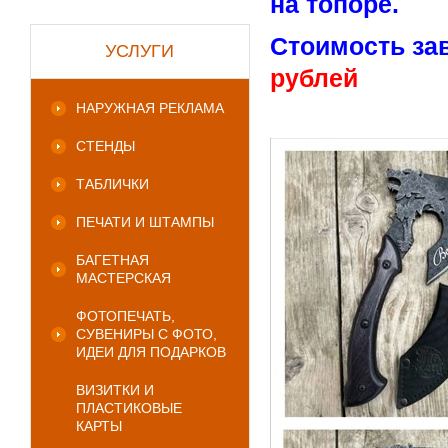
на топоре.
Стоимость зав
УСЛУГИ
рублей
НАРУЖНАЯ РЕКЛАМА
СТЕНДЫ
ТАБЛИЧКИ
ПЕЧАТИ И ШТАМПЫ
БАГЕТНАЯ
МАСТЕРСКАЯ
ФОТОПЕЧАТЬ,
СУВЕНИРЫ С ФОТО,
ИДЕИ ДЛЯ ПОДАРКОВ
ВИЗИТКИ И
ПЛАСТИКОВЫЕ
КАРТЫ