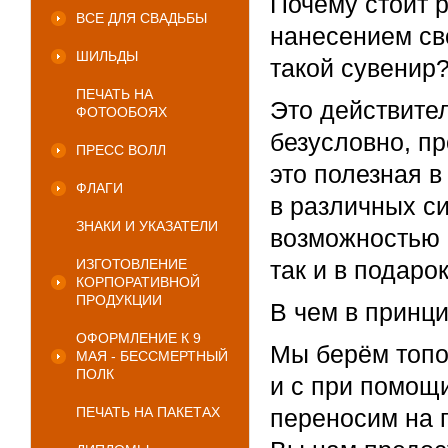
Почему стоит р
ВСЕ ДЛЯ СВАДЬБЫ
нанесением сво
ШИЛЬДЫ
такой сувенир
ПЕЧАТЬ НА
Это действите
ФОТООБОЯХ
безусловно, пр
ПРЕСС ВОЛЛ
это полезная в
ФЛАГИ
в различных си
ЗНАКИ И УКАЗАТЕЛИ
возможностью к
ИЗГОТОВЛЕНИЕ
так и в подаро
КОРПОРАТИВНОЙ
ПРОДУКЦИИ
В чем в принц
ОФОРМЛЕНИЕ К 9
Мы берём топор
МАЯ - БЕССМЕРТНЫЙ
ПОЛК
и с при помощ
ПЕЧАТЬ НА ПАКЕТАХ
переносим на п