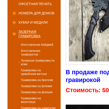
ОФСЕТНАЯ ПЕЧАТЬ
НОМЕРА ДЛЯ ДОМОВ
КУБКИ И МЕДАЛИ
ЛАЗЕРНАЯ
ГРАВИРОВКА
Изготовление бейджей
Изготовление
трафаретов
Лазерная гравировка по
коже
Гравировка на
В продаже по
армейском жетоне
гравирокой
Гравировка на брелоке
Гравировка на фляжке
Стоимость: 50
Гравировка на флешке
Гравировка на
визитнице
Гравировка на зажигалке