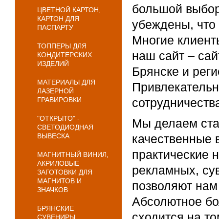
большой выбор
ЦВЕТНОЙ КАРТОН,
КАРТОН ДЛЯ
убеждены, что 
ПАСПАРТУ
Многие клиент
ТОППЕРЫ ДЛЯ
наш сайт – са
КОНДИТЕРСКИХ
ИЗДЕЛИЙ
Брянске и реги
МАТЕРИАЛЫ ДЛЯ
Привлекательн
ЛАЗЕРНОЙ
ГРАВИРОВКИ
сотрудничества
"ОТКРЫТО" -
Мы делаем став
СВЕТОДИОДНАЯ
ВЫВЕСКА
качественные 
практические 
МАГНИТНЫЙ ВИНИЛ,
АКРИЛОВЫЕ
рекламных, су
ЗАГОТОВКИ ДЛЯ
МАГНИТОВ И
позволяют нам
ЗНАЧКОВ
Абсолютное бо
БРЯНСКИЕ
сходится на то
СУВЕНИРЫ