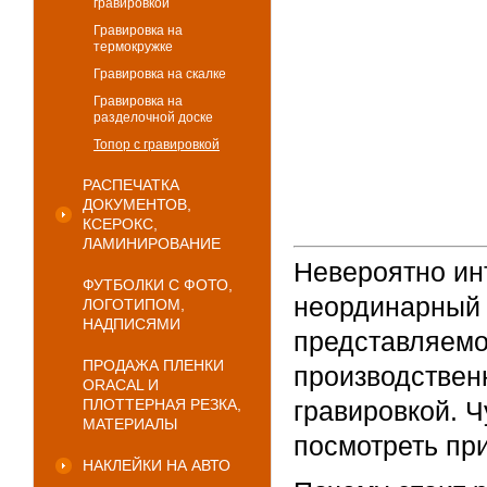
гравировкой
Гравировка на
термокружке
Гравировка на скалке
Гравировка на
разделочной доске
Топор с гравировкой
РАСПЕЧАТКА
ДОКУМЕНТОВ,
КСЕРОКС,
ЛАМИНИРОВАНИЕ
Невероятно ин
ФУТБОЛКИ С ФОТО,
неординарный 
ЛОГОТИПОМ,
НАДПИСЯМИ
представляемо
ПРОДАЖА ПЛЕНКИ
производствен
ORACAL И
ПЛОТТЕРНАЯ РЕЗКА,
гравировкой. 
МАТЕРИАЛЫ
посмотреть при
НАКЛЕЙКИ НА АВТО