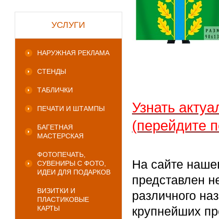
УСЛУГИ
НАРУЖНАЯ РЕКЛАМА
СТЕНДЫ
ТАБЛИЧКИ
Узнать актуа
ПЕЧАТИ И ШТАМПЫ
(перейдите п
БАГЕТНАЯ
МАСТЕРСКАЯ
ФОТОПЕЧАТЬ,
На сайте наше
СУВЕНИРЫ С ФОТО,
ИДЕИ ДЛЯ ПОДАРКОВ
представлен н
ВИЗИТКИ И
различного на
ПЛАСТИКОВЫЕ
КАРТЫ
крупнейших пр