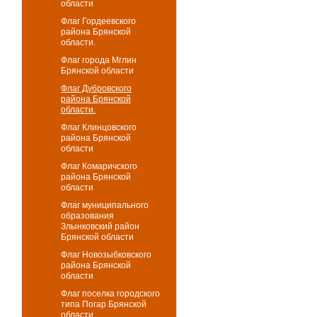
области
Флаг Гордеевского
района Брянской
области.
Флаг города Мглин
Брянской области
Флаг Дубровского
района Брянской
области.
Флаг Клинцовского
района Брянской
области
Флаг Комаричского
района Брянской
области
Флаг муниципального
образования
Злынковский район
Брянской области
Флаг Новозыбковского
района Брянской
области
Флаг поселка городского
типа Погар Брянской
области.