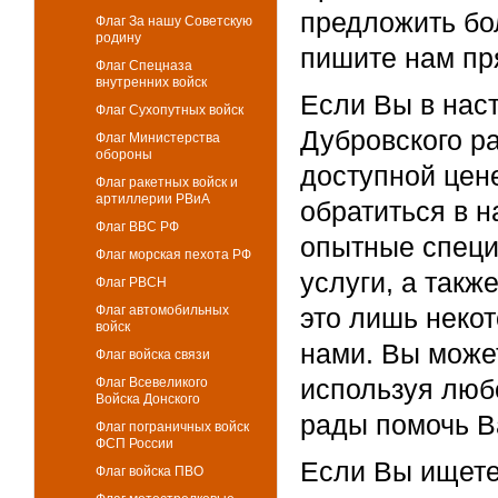
предложить бо
Флаг За нашу Советскую
родину
пишите нам пр
Флаг Спецназа
внутренних войск
Если Вы в нас
Флаг Сухопутных войск
Дубровского р
Флаг Министерства
обороны
доступной цен
Флаг ракетных войск и
артиллерии РВиА
обратиться в 
Флаг ВВС РФ
опытные специ
Флаг морская пехота РФ
услуги, а такж
Флаг РВСН
Флаг автомобильных
это лишь неко
войск
нами. Вы может
Флаг войска связи
используя люб
Флаг Всевеликого
Войска Донского
рады помочь В
Флаг пограничных войск
ФСП России
Если Вы ищете
Флаг войска ПВО