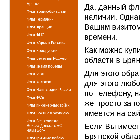
Брянск
Да, данный фла
Флаг Великобритании
наличии. Однак
Флаг Германии
Вашим визитом
Флаг Франции
времени.
Флаг ФНС
Флаг «Армия России»
Как можно куп
Флаг Белоруссии
области в Бря
Флаг Весёлый Роджер
Флаг знамя победы
Для этого обр
Флаг МВД
для этого люб
Флаг Коловрат
Флаг Нацгвардии России
по телефону, 
Флаг ФСБ
же просто зап
Флаг инженерных войск
имеется на сай
Флаг Военная разведка
Флаг Всевеликого
Если Вы имеет
Войска Донского «С
нами Бог»
Брянской обла
Флаг грибные войска