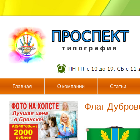
т и п о г р а ф и я
Главная
О компании
Статьи
Флаг Дубров