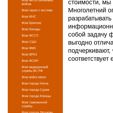
Флаг мотострелковые
стоимости, мы 
войска
Многолетний о
Флаг череп с костями
разрабатывать
Флаг МЧС
Флаг Брянска
информационны
Флаг Канады
собой задачу 
Флаг ФССП
выгодно отлича
Флаг США
Флаг ФМС
подчеркивают,
Флаг ВРХЗ
соответствует
Флаг ФСИН
Флаг медицинской
службы ВС РФ
Флаг войск связи
Флаг города Унеча
Флаг города Сураж
Флаг города Клинцы
Флаг таможенной
службы
Флаг города Дятьково