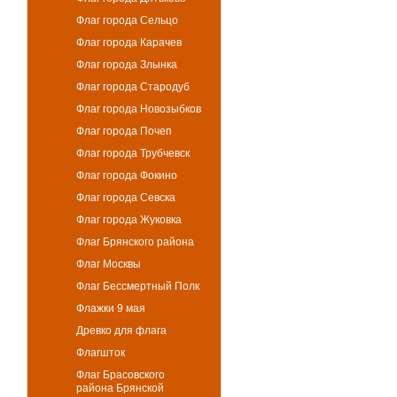
Флаг города Сельцо
Флаг города Карачев
Флаг города Злынка
Флаг города Стародуб
Флаг города Новозыбков
Флаг города Почеп
Флаг города Трубчевск
Флаг города Фокино
Флаг города Севска
Флаг города Жуковка
Флаг Брянского района
Флаг Москвы
Флаг Бессмертный Полк
Флажки 9 мая
Древко для флага
Флагшток
Флаг Брасовского
района Брянской