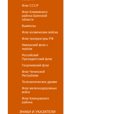
Флаг СССР
Флаг Климовского
района Брянской
области
Вымпелы
Флаг космические войска
Флаг прокуратуры РФ
Имперский флаг с
гербом
Российский
Президентский флаг
Георгиевский флаг
Флаг Чеченской
Республики
Телескопическое древко
Флаг железнодорожных
войск
Флаг Клинцовского
района
ЗНАКИ И УКАЗАТЕЛИ