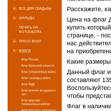
Расскажите, к
ВСЕ ДЛЯ СВАДЬБЫ
ШИЛЬДЫ
Цена на флаг 
купить который
ПЕЧАТЬ НА
ФОТООБОЯХ
странице, - по
ПРЕСС ВОЛЛ
нас действите
на приобретени
ФЛАГИ
Флаг России
Какие размеры 
Флаг Брянской области
Данный флаг и
Флаг пограничных войск
Флаг танковых войск
составляют 135
Флаг ВДВ
Воспользуйтес
Флаг военно-воздушных
чтобы предста
сил
Флаг морские
пограничные войска
Флаг в наличии
Флаг России с надписью