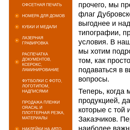
прочего, мы п
ОФСЕТНАЯ ПЕЧАТЬ
флаг Дубровско
НОМЕРА ДЛЯ ДОМОВ
выгоднее и на
КУБКИ И МЕДАЛИ
типографии, п
ЛАЗЕРНАЯ
условия. В на
ГРАВИРОВКА
мы хотим подро
РАСПЕЧАТКА
том, как прост
ДОКУМЕНТОВ,
КСЕРОКС,
подаваться в 
ЛАМИНИРОВАНИЕ
вопросы.
ФУТБОЛКИ С ФОТО,
ЛОГОТИПОМ,
Теперь, когда 
НАДПИСЯМИ
продукцией, да
ПРОДАЖА ПЛЕНКИ
ORACAL И
которые с той 
ПЛОТТЕРНАЯ РЕЗКА,
Заказчиков. Пе
МАТЕРИАЛЫ
наиболее важн
НАКЛЕЙКИ НА АВТО