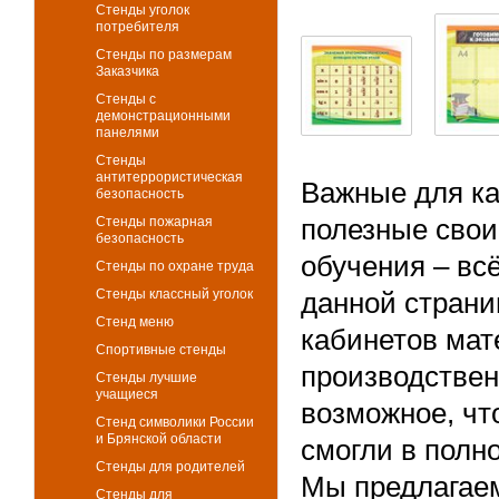
Стенды уголок
потребителя
Стенды по размерам
Заказчика
Стенды с
демонстрационными
панелями
Стенды
антитеррористическая
Важные для ка
безопасность
полезные сво
Стенды пожарная
безопасность
обучения – вс
Стенды по охране труда
Стенды классный уголок
данной страни
Стенд меню
кабинетов мат
Спортивные стенды
производствен
Стенды лучшие
учащиеся
возможное, чт
Стенд символики России
и Брянской области
смогли в полн
Стенды для родителей
Мы предлагаем
Стенды для