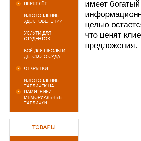
имеет богатый
ПЕРЕПЛЁТ
информационн
ИЗГОТОВЛЕНИЕ
УДОСТОВЕРЕНИЙ
целью остаетс
что ценят кли
УСЛУГИ ДЛЯ
СТУДЕНТОВ
предложения.
ВСЁ ДЛЯ ШКОЛЫ И
ДЕТСКОГО САДА
ОТКРЫТКИ
ИЗГОТОВЛЕНИЕ
ТАБЛИЧЕК НА
ПАМЯТНИКИ
МЕМОРИАЛЬНЫЕ
ТАБЛИЧКИ
ТОВАРЫ