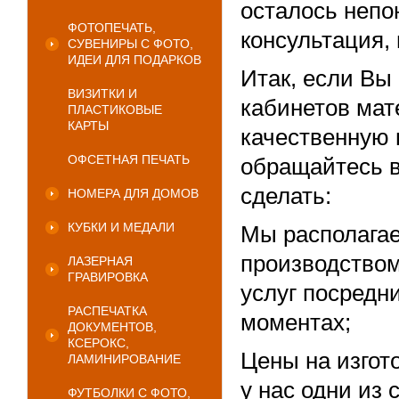
осталось непо
ФОТОПЕЧАТЬ,
консультация,
СУВЕНИРЫ С ФОТО,
ИДЕИ ДЛЯ ПОДАРКОВ
Итак, если Вы
ВИЗИТКИ И
кабинетов мат
ПЛАСТИКОВЫЕ
КАРТЫ
качественную 
ОФСЕТНАЯ ПЕЧАТЬ
обращайтесь в
сделать:
НОМЕРА ДЛЯ ДОМОВ
КУБКИ И МЕДАЛИ
Мы располага
производством
ЛАЗЕРНАЯ
ГРАВИРОВКА
услуг посредни
РАСПЕЧАТКА
моментах;
ДОКУМЕНТОВ,
КСЕРОКС,
Цены на изгот
ЛАМИНИРОВАНИЕ
у нас одни из 
ФУТБОЛКИ С ФОТО,