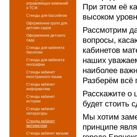
управляющих компаний
При этом её к
и ТСЖ
высоком уровн
Стенды для бассейнов
Оформление групп для
Рассмотрим д
детских садов
Оформление детского
вопросы, каса
сада
Стенды для кабинета
кабинетов мат
биологии
наших уважаем
Стенды для кабинета
географии
наиболее важн
Стенды кабинет
иностранного языка
Разберём всё 
Стенды кабинет
информатики
Расскажите о 
Стенды кабинет
истории
будет стоить с
Стенды кабинет
литературы
Мы хотим заме
Стенды кабинет
принципе явля
математики
Стенды кабинет музыки
городе Брянск