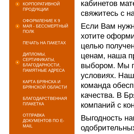
кабинетов мат
КОРПОРАТИВНОЙ
ПРОДУКЦИИ
свяжитесь с н
ОФОРМЛЕНИЕ К 9
Если Вам нужн
МАЯ - БЕССМЕРТНЫЙ
ПОЛК
хотите оформи
ПЕЧАТЬ НА ПАКЕТАХ
целью получен
ценам, наша п
ДИПЛОМЫ,
СЕРТИФИКАТЫ,
выбором. Мы 
БЛАГОДАРНОСТИ,
ПАМЯТНЫЕ АДРЕСА
условиях. Наш
КАРТА БРЯНСКА И
команда обесп
БРЯНСКОЙ ОБЛАСТИ
качества. В Б
БЛАГОДАРСТВЕННАЯ
компаний с ко
ПЛАКЕТКА
ОТПРАВКА
Выгодность н
ДОКУМЕНТОВ ПО E-
одобрительных
MAIL