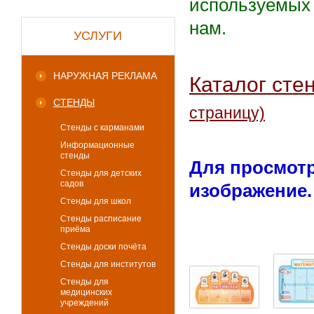
используемых 
нам.
УСЛУГИ
НАРУЖНАЯ РЕКЛАМА
Каталог сте
СТЕНДЫ
страницу)
Стенды с карманами
Информационные
стенды
Для просмотр
Стенды для детских
садов
изображение.
Стенды для школ
Стенды расписание
приёма
Стенды доски почёта
Стенды для институтов
Стенды для
медицинских
учреждений