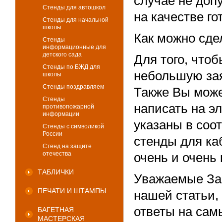
случае не доп
Стенды для автошкол
на качестве го
Стенды для начальной
школы
Как можно сде
Стенды
информационные для
детского сада
Для того, чтоб
Стенды по БЖД для
небольшую зая
школы
Стенды поздравляем
Также Вы може
Стенды
написать на э
противопожарной
информации
указаны в соо
Стенды с символикой
России
стенды для ка
Стенд на защите
отечества
очень и очень 
ТАБЛИЧКИ
Уважаемые Зак
ПЕЧАТИ И ШТАМПЫ
нашей статьи,
ответы на сам
БАГЕТНАЯ
МАСТЕРСКАЯ