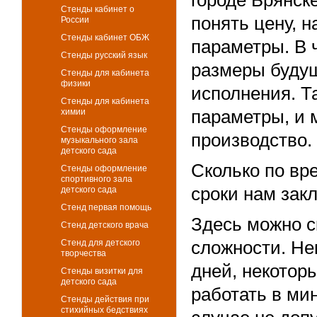
Стенды кабинет о
понять цену, 
России
Стенды кабинет ОБЖ
параметры. В ч
Стенды русский язык
размеры будущ
Стенды для кабинета
физики
исполнения. Т
Стенды для кабинета
параметры, и 
химии
Стенды оформление
производство.
музыкального зала
детского сада
Сколько по вр
Стенды оформление
спортивного зала
сроки нам зак
детского сада
Стенд первая помощь
Здесь можно ск
Стенд детского врача
сложности. Не
Стенд для детского
творчества
дней, некотор
Стенды визитки для
детского сада
работать в ми
Стенды действия при
стихийных бедствиях