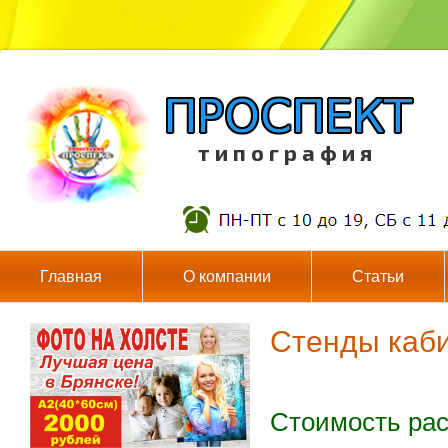
т и п о г р а ф и я
Главная
О компании
Статьи
Стенды каби
Стоимость рас