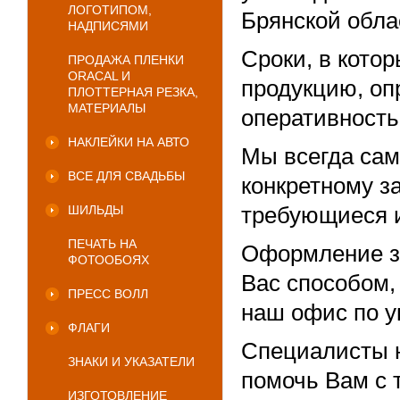
ЛОГОТИПОМ,
Брянской обла
НАДПИСЯМИ
Сроки, в кото
ПРОДАЖА ПЛЕНКИ
ORACAL И
продукцию, оп
ПЛОТТЕРНАЯ РЕЗКА,
МАТЕРИАЛЫ
оперативность
НАКЛЕЙКИ НА АВТО
Мы всегда са
ВСЕ ДЛЯ СВАДЬБЫ
конкретному з
требующиеся 
ШИЛЬДЫ
ПЕЧАТЬ НА
Оформление з
ФОТООБОЯХ
Вас способом, 
ПРЕСС ВОЛЛ
наш офис по у
ФЛАГИ
Специалисты 
ЗНАКИ И УКАЗАТЕЛИ
помочь Вам с 
ИЗГОТОВЛЕНИЕ