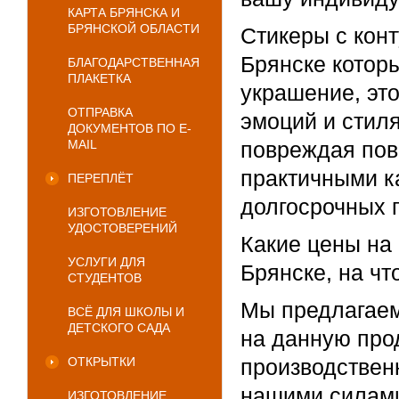
КАРТА БРЯНСКА И
БРЯНСКОЙ ОБЛАСТИ
Стикеры с конт
Брянске которы
БЛАГОДАРСТВЕННАЯ
ПЛАКЕТКА
украшение, эт
ОТПРАВКА
эмоций и стиля
ДОКУМЕНТОВ ПО E-
MAIL
повреждая пов
практичными ка
ПЕРЕПЛЁТ
долгосрочных 
ИЗГОТОВЛЕНИЕ
УДОСТОВЕРЕНИЙ
Какие цены на 
УСЛУГИ ДЛЯ
Брянске, на ч
СТУДЕНТОВ
Мы предлагаем
ВСЁ ДЛЯ ШКОЛЫ И
ДЕТСКОГО САДА
на данную про
ОТКРЫТКИ
производствен
нашими силами
ИЗГОТОВЛЕНИЕ