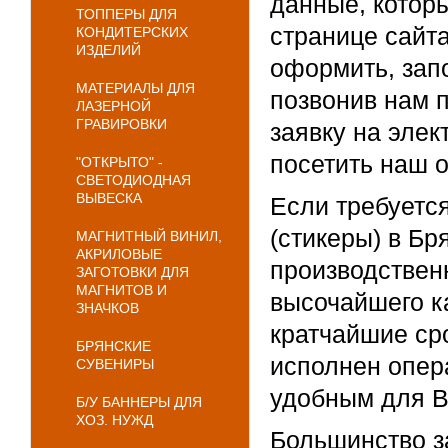
данные, котор
ТОППЕРЫ ДЛЯ
странице сайта
КОНДИТЕРСКИХ
ИЗДЕЛИЙ
оформить, зап
МАТЕРИАЛЫ ДЛЯ
позвонив нам 
ЛАЗЕРНОЙ
ГРАВИРОВКИ
заявку на элек
посетить наш о
"ОТКРЫТО" -
СВЕТОДИОДНАЯ
ВЫВЕСКА
Если требуется
(стикеры) в Бр
МАГНИТНЫЙ ВИНИЛ,
АКРИЛОВЫЕ
производствен
ЗАГОТОВКИ ДЛЯ
МАГНИТОВ И
высочайшего к
ЗНАЧКОВ
кратчайшие сро
БРЯНСКИЕ
исполнен опер
СУВЕНИРЫ
удобным для В
Б/У БАННЕРЫ ДЛЯ
ХОЗ. НУЖД
Большинство за