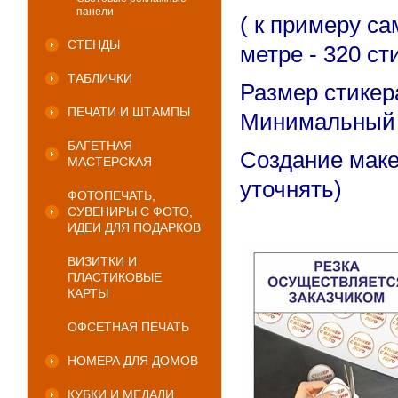
панели
( к примеру с
СТЕНДЫ
метре - 320 ст
ТАБЛИЧКИ
Размер стикер
ПЕЧАТИ И ШТАМПЫ
Минимальный з
БАГЕТНАЯ
Создание маке
МАСТЕРСКАЯ
уточнять)
ФОТОПЕЧАТЬ,
СУВЕНИРЫ С ФОТО,
ИДЕИ ДЛЯ ПОДАРКОВ
ВИЗИТКИ И
ПЛАСТИКОВЫЕ
КАРТЫ
ОФСЕТНАЯ ПЕЧАТЬ
НОМЕРА ДЛЯ ДОМОВ
КУБКИ И МЕДАЛИ