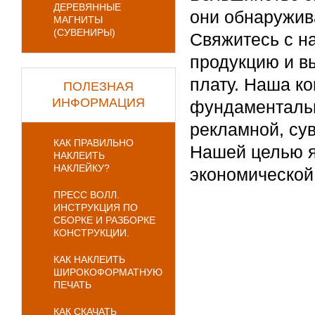
ДЕРЕВЯННЫЕ
они обнаружива
МАГНИТЫ
(СУВЕНИРЫ)
Свяжитесь с н
продукцию и в
плату. Наша к
ПОЛЕЗНАЯ
ИНФОРМАЦИЯ
фундаментальн
рекламной, сув
КАК ПРАВИЛЬНО
Нашей целью я
НАКЛЕИТЬ
НАКЛЕЙКУ?
экономической
ПРЕСС ВОЛЛ.
ИНСТРУКЦИЯ ПО
СБОРКЕ И РАЗБОРКЕ
КОНСТРУКЦИИ.
КАК НАКЛЕИТЬ
ШИРОКОФОРМАТНУЮ
ПЕЧАТЬ
КАК СКАЧАТЬ