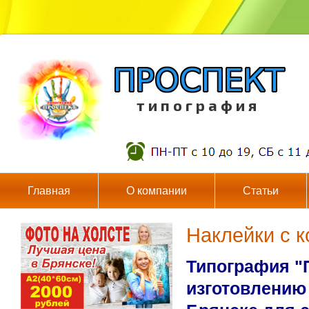
т и п о г р а ф и я
Главная
О компании
Статьи
Наклейки с к
Типография "
изготовлению 