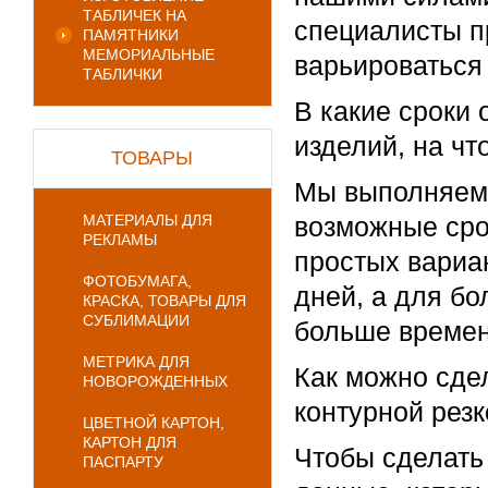
ТАБЛИЧЕК НА
специалисты п
ПАМЯТНИКИ
МЕМОРИАЛЬНЫЕ
варьироваться
ТАБЛИЧКИ
В какие сроки
изделий, на чт
ТОВАРЫ
Мы выполняем 
МАТЕРИАЛЫ ДЛЯ
возможные сро
РЕКЛАМЫ
простых вариан
ФОТОБУМАГА,
дней, а для б
КРАСКА, ТОВАРЫ ДЛЯ
СУБЛИМАЦИИ
больше времен
МЕТРИКА ДЛЯ
Как можно сдел
НОВОРОЖДЕННЫХ
контурной резк
ЦВЕТНОЙ КАРТОН,
КАРТОН ДЛЯ
Чтобы сделать 
ПАСПАРТУ