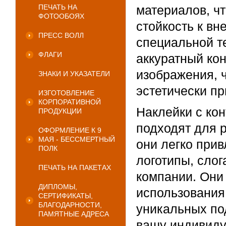
ПЕЧАТЬ НА
материалов, чт
ФОТООБОЯХ
стойкость к в
ПРЕСС ВОЛЛ
специальной т
ФЛАГИ
аккуратный ко
изображения, 
ЗНАКИ И УКАЗАТЕЛИ
эстетически п
ИЗГОТОВЛЕНИЕ
КОРПОРАТИВНОЙ
Наклейки с кон
ПРОДУКЦИИ
подходят для 
ОФОРМЛЕНИЕ К 9
МАЯ - БЕССМЕРТНЫЙ
они легко при
ПОЛК
логотипы, сло
ПЕЧАТЬ НА ПАКЕТАХ
компании. Они
ДИПЛОМЫ,
использования
СЕРТИФИКАТЫ,
БЛАГОДАРНОСТИ,
уникальных под
ПАМЯТНЫЕ АДРЕСА
вашу индивиду