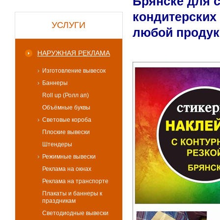
Брянске для 
кондитерских
УСЛУГИ
любой проду
НАРУЖНАЯ РЕКЛАМА
Изготовление вывесок
Баннеры
Roll up (Ролл ап)
Объёмные буквы
Световые короба
Плоские вывески
Штендеры
Режимные вывески
Реклама на окнах
Реклама на транспорте
Плакаты и баннеры к
праздникам
Светодиодные вывески