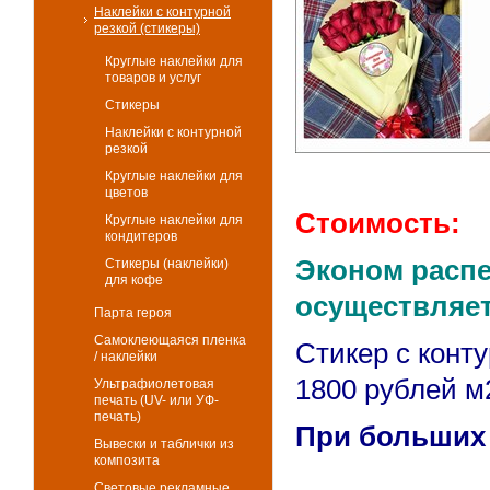
Наклейки с контурной
резкой (стикеры)
Круглые наклейки для
товаров и услуг
Стикеры
Наклейки с контурной
резкой
Круглые наклейки для
цветов
Стоимость:
Круглые наклейки для
кондитеров
Эконом распеч
Стикеры (наклейки)
для кофе
осуществляет
Парта героя
Самоклеющаяся пленка
Стикер с конту
/ наклейки
1800 рублей м
Ультрафиолетовая
печать (UV- или УФ-
печать)
При больших 
Вывески и таблички из
композита
Световые рекламные