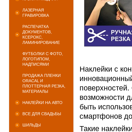
ЛАЗЕРНАЯ
ГРАВИРОВКА
РАСПЕЧАТКА
ДОКУМЕНТОВ,
КСЕРОКС,
ЛАМИНИРОВАНИЕ
ФУТБОЛКИ С ФОТО,
ЛОГОТИПОМ,
НАДПИСЯМИ
Наклейки с кон
ПРОДАЖА ПЛЕНКИ
инновационный
ORACAL И
ПЛОТТЕРНАЯ РЕЗКА,
поверхностей.
МАТЕРИАЛЫ
возможности д
НАКЛЕЙКИ НА АВТО
быть использов
ВСЕ ДЛЯ СВАДЬБЫ
смартфонов до
ШИЛЬДЫ
Такие наклейк