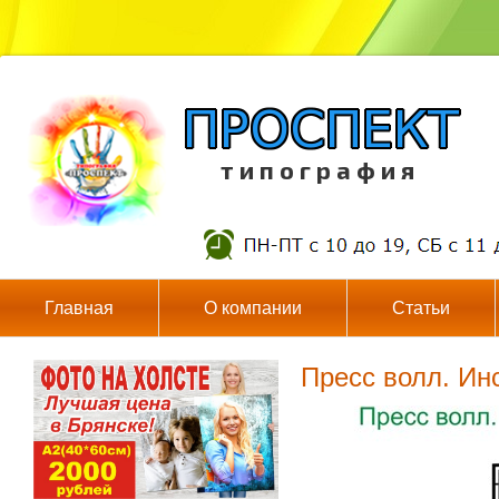
т и п о г р а ф и я
Главная
О компании
Статьи
Пресс волл. Ин