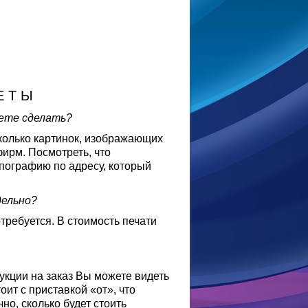
Е Т Ы
аете сделать?
колько картинок, изображающих
ирм. Посмотреть, что
пографию по адресу, который
дельно?
отребуется. В стоимость печати
укции на заказ Вы можете видеть
ит с приставкой «от», что
но, сколько будет стоить