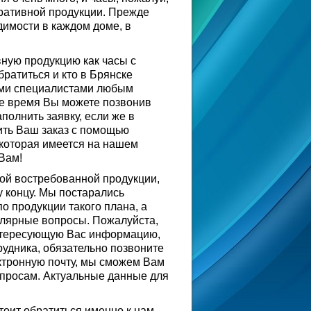
ративной продукции. Прежде
димости в каждом доме, в
вную продукцию как часы с
ратиться и кто в Брянске
ими специалистами любым
ее время Вы можете позвонив
полнить заявку, если же в
ить Ваш заказ с помощью
 которая имеется на нашем
Вам!
ой востребованной продукции,
у концу. Мы постарались
 продукции такого плана, а
улярные вопросы. Пожалуйста,
интересующую Вас информацию,
рудника, обязательно позвоните
ктронную почту, мы сможем Вам
опросам. Актуальные данные для
тоит обратиться именно к нам,