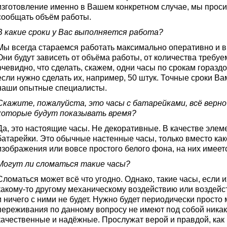
изготовление именно в Вашем конкретном случае, мы проси
сообщать объём работы.
В какие сроки у Вас выполняется работа?
Мы всегда стараемся работать максимально оперативно и 
Они будут зависеть от объёма работы, от количества требуем
очевидно, что сделать, скажем, одни часы по срокам горазд
если нужно сделать их, например, 50 штук. Точные сроки В
наши опытные специалисты.
Скажите, пожалуйста, это часы с батарейками, всё верно
которые будут показывать время?
Да, это настоящие часы. Не декоративные. В качестве элем
батарейки. Это обычные настенные часы, только вместо как
изображения или вовсе простого белого фона, на них имеет
Могут ли сломаться такие часы?
Сломаться может всё что угодно. Однако, такие часы, если и
какому-то другому механическому воздействию или воздейс
и ничего с ними не будет. Нужно будет периодически просто 
переживания по данному вопросу не имеют под собой ника
качественные и надёжные. Прослужат верой и правдой, как 