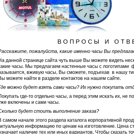
В О П Р О С Ы И О Т В 
Расскажите, пожалуйста, какие именно часы Вы предлаг
На данной странице сайта чуть выше Вы можете видеть нес
такие часы. Мы предлагаем настенные часы с логотипами ф
называется, вживую часы, Вы сможете, подъехав в нашу ти
Вы можете найти в разделе контактов на нашем сайте.
Где можно будет взять сами часы? Их нужно покупать от
Покупать где-то отдельно часы, а перед этим искать их, не п
уже включены и сами часы.
Сколько будет стоить выполнение заказа?
В самом начале этого раздела каталога корпоративной прод
актуальную информацию по ценам на изготовление. Цена сто
означает наличие тех или иных вариантов. Чтобы сказать точ