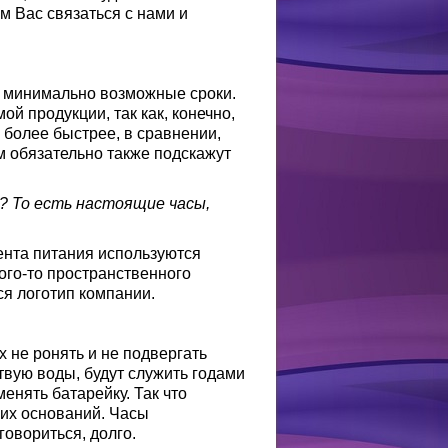
м Вас связаться с нами и
в минимально возможные сроки.
ой продукции, так как, конечно,
о более быстрее, в сравнении,
ам обязательно также подскажут
? То есть настоящие часы,
ента питания используются
ого-то пространственного
ся логотип компании.
х не ронять и не подвергать
твую воды, будут служить годами
менять батарейку. Так что
ких оснований. Часы
говориться, долго.