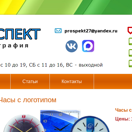
prospekt27@yandex.ru
г р а ф и я
Статьи
Контакты
Часы с логотипом
Часы с
Цены: 