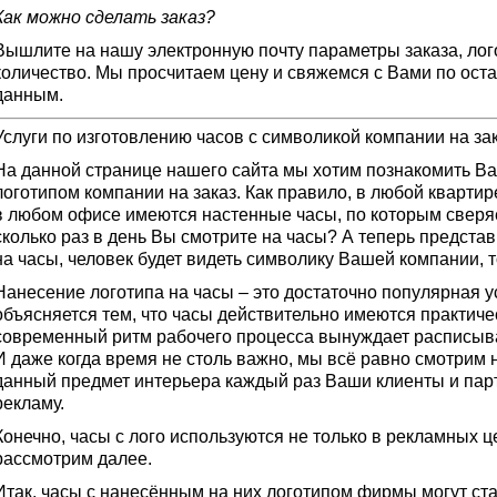
Как можно сделать заказ?
Вышлите на нашу электронную почту параметры заказа, лог
количество. Мы просчитаем цену и свяжемся с Вами по ос
данным.
Услуги по изготовлению часов с символикой компании на за
На данной странице нашего сайта мы хотим познакомить Вас
логотипом компании на заказ. Как правило, в любой квартир
в любом офисе имеются настенные часы, по которым сверя
сколько раз в день Вы смотрите на часы? А теперь представ
на часы, человек будет видеть символику Вашей компании, т
Нанесение логотипа на часы – это достаточно популярная ус
объясняется тем, что часы действительно имеются практиче
современный ритм рабочего процесса вынуждает расписыва
И даже когда время не столь важно, мы всё равно смотрим 
данный предмет интерьера каждый раз Ваши клиенты и пар
рекламу.
Конечно, часы с лого используются не только в рекламных ц
рассмотрим далее.
Итак, часы с нанесённым на них логотипом фирмы могут ст