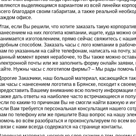
являются выделяющимся вариантом из всей линейки корпо
всего благодаря своим габаритам, а также реальной необхо
каждом офисе.
Итак, если Вы решили, что хотите заказать такую корпорати
нанесением на них логотипа компании, ищите, куда можно об
занимается изготовлением, прямо сейчас свяжитесь с наш
удобным способом. Заказать часы с лого компании в рабоч
нам по указанным на сайте телефонам, написать на почту, за
данный момент время нерабочее, то Вы также можно остав
электронной почты или же заполнить форму онлайн заявки,
сайте. Нужны часы с логотипом фирмы? – Мы рады помочь 
Дорогие Заказчики, наш большой материал, касающийся так
как часы с нанесением логотипа в Брянске, походит к своем
предоставить Вашему вниманию всю полноту информации по
также дать ответы на наиболее часто встречающиеся и поп
если по каким-то причинам Вы не смогли найти важную и 
если Вам требуется персональная консультация нашего сот
нам по телефону или же пришлите Ваш вопрос на нашу эле
помочь во всём разобраться и проконсультируем по всем в
связи с нами всегда содержатся на странице контакты.
Завершая материал, несколько слов скажем о том, почему с