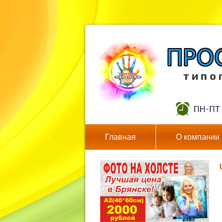
т и п о 
Главная
О компании