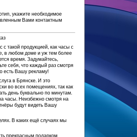
отип, укажите необходимое
тавленным Вами контактным
каз
 с такой продукцией, как часы с
е, в любом доме и уж тем более
ется время. Задумайтесь,
ьте себя, что каждый раз смотря
о есть Вашу рекламу!
луга в Брянске. И это
ски во всех помещениях, так как
ть день буквально по минутам.
на часы. Неизбежно смотря на
тнёры будут видеть Вашу
елях. В каких ещё случаях мы
ать прекрасным подарком