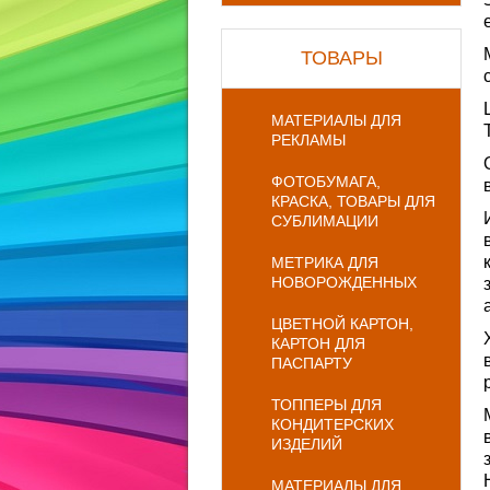
ТОВАРЫ
МАТЕРИАЛЫ ДЛЯ
РЕКЛАМЫ
ФОТОБУМАГА,
КРАСКА, ТОВАРЫ ДЛЯ
СУБЛИМАЦИИ
МЕТРИКА ДЛЯ
НОВОРОЖДЕННЫХ
ЦВЕТНОЙ КАРТОН,
КАРТОН ДЛЯ
ПАСПАРТУ
ТОППЕРЫ ДЛЯ
КОНДИТЕРСКИХ
ИЗДЕЛИЙ
МАТЕРИАЛЫ ДЛЯ