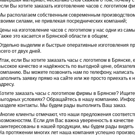
если Вы хотите заказать изготовление часов с логотипом ф
Мы располагаем собственным современным производством
своими силами, не привлекая посреднических компаний;
Цены на изготовление часов с логотипом у нас одни из сам
Также это касается и Брянской области в общем;
Отдельно выделим и быстрые оперативные изготовления пр
всего от двух дней.
Итак, если Вы хотите заказать часы с логотипом в Брянске,
высокое качество и надёжность по выгодной цене, обязате
компанию. Вы можете позвонить нам по телефону, написать 
заполнить заявку прямо на сайте или же просто приехать к 
адресу.
Хотите заказать часы с логотипом фирмы в Брянске? Ищите 
выгодных условиях? Обращайтесь в нашу компанию. Инфор
разделе контакты. Мы будем рады выполнить Ваш заказ.
Многие клиенты отмечают, что наши предложения соответс
возможностям. Если для Вас важна уверенность в качестве 
заинтересованы в нашей продукции, мы будем рады видеть 
На протяжении многих лет наша компания успешно произво