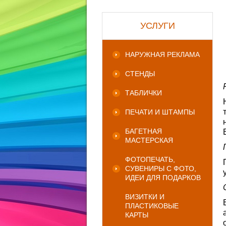
УСЛУГИ
НАРУЖНАЯ РЕКЛАМА
СТЕНДЫ
ТАБЛИЧКИ
ПЕЧАТИ И ШТАМПЫ
БАГЕТНАЯ
МАСТЕРСКАЯ
ФОТОПЕЧАТЬ,
СУВЕНИРЫ С ФОТО,
ИДЕИ ДЛЯ ПОДАРКОВ
ВИЗИТКИ И
ПЛАСТИКОВЫЕ
КАРТЫ