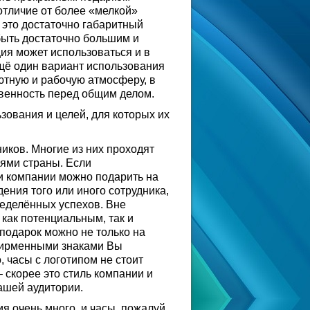
отличие от более «мелкой»
 это достаточно габаритный
 быть достаточно большим и
ия может использоваться и в
Ещё один вариант использования
уютную и рабочую атмосферу, в
твенность перед общим делом.
зования и целей, для которых их
иков. Многие из них проходят
ями страны. Если
ри компании можно подарить на
ения того или иного сотрудника,
ределённых успехов. Вне
как потенциальным, так и
подарок можно не только на
 фирменными знаками Вы
, часы с логотипом не стоит
 скорее это стиль компании и
ашей аудитории.
 очень много, и часы, пожалуй,