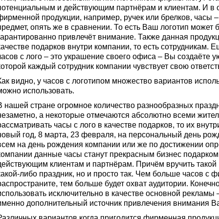
потенциальным и действующим партнёрам и клиентам. И в 
фирменной продукции, например, ручек или брелков, часы –
предмет, опять же в сравнении. То есть Ваш логотип может
гарантированно привлечёт внимание. Также данная продукц
качестве подарков внутри компании, то есть сотрудникам. 
часов с лого – это украшение своего офиса – Вы создаёте 
которой каждый сотрудник компании чувствует свою ответс
Как видно, у часов с логотипом множество вариантов исполь
можно использовать.
В нашей стране огромное количество разнообразных праздн
незаметно, а некоторые отмечаются абсолютно всеми жител
рассматривать часы с лого в качестве подарков, то их внут
новый год, 8 марта, 23 февраля, на персональный день рожд
всем на день рождения компании или же по достижении оп
компании данные часы станут прекрасным бизнес подарком 
действующим клиентам и партнёрам. Причём вручить такой 
какой-либо праздник, но и просто так. Чем больше часов с
распространите, тем больше будет охват аудитории. Конечно
использовать исключительно в качестве основной рекламы –
именно дополнительный источник привлечения внимания В
Различных вариантов когда пригодится фирменная продукция