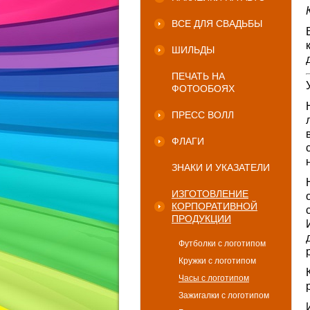
ВСЕ ДЛЯ СВАДЬБЫ
ШИЛЬДЫ
ПЕЧАТЬ НА
ФОТООБОЯХ
ПРЕСС ВОЛЛ
ФЛАГИ
ЗНАКИ И УКАЗАТЕЛИ
ИЗГОТОВЛЕНИЕ
КОРПОРАТИВНОЙ
ПРОДУКЦИИ
Футболки с логотипом
Кружки с логотипом
Часы с логотипом
Зажигалки с логотипом