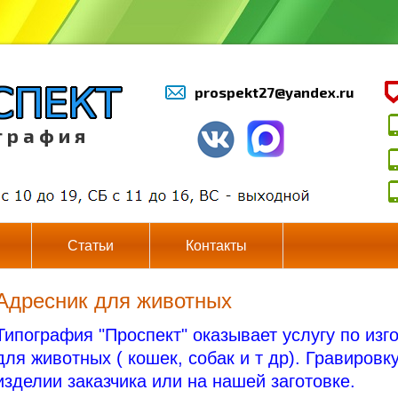
prospekt27@yandex.ru
г р а ф и я
Статьи
Контакты
Адресник для животных
Типография "Проспект" оказывает услугу по из
для животных ( кошек, собак и т др). Гравировк
изделии заказчика или на нашей заготовке.