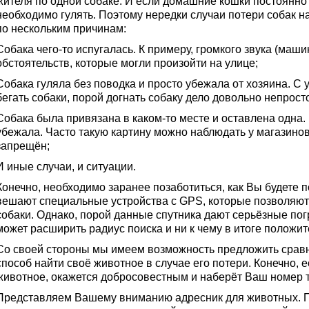
жителя по одной собаке. И если домашние кошки постоянно 
необходимо гулять. Поэтому нередки случаи потери собак н
по нескольким причинам:
Собака чего-то испугалась. К примеру, громкого звука (маш
обстоятельств, которые могли произойти на улице;
Собака гуляла без поводка и просто убежала от хозяина. С у
бегать собаки, порой догнать собаку дело довольно непрост
Собака была привязана в каком-то месте и оставлена одна.
убежала. Часто такую картину можно наблюдать у магазинов
запрещён;
И иные случаи, и ситуации.
Конечно, необходимо заранее позаботиться, как Вы будете п
вешают специальные устройства с GPS, которые позволяют
собаки. Однако, порой данные спутника дают серьёзные пог
может расширить радиус поиска и ни к чему в итоге положит
Со своей стороны мы имеем возможность предложить срав
способ найти своё животное в случае его потери. Конечно, 
животное, окажется добросовестным и наберёт Ваш номер 
Представляем Вашему вниманию адресник для животных. 