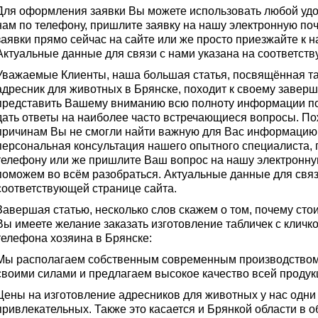
Для оформления заявки Вы можете использовать любой удо
нам по телефону, пришлите заявку на нашу электронную по
заявки прямо сейчас на сайте или же просто приезжайте к н
Актуальные данные для связи с нами указана на соответст
Уважаемые Клиенты, наша большая статья, посвящённая та
адресник для животных в Брянске, походит к своему завер
представить Вашему вниманию всю полноту информации по 
дать ответы на наиболее часто встречающиеся вопросы. По
причинам Вы не смогли найти важную для Вас информацию,
персональная консультация нашего опытного специалиста, 
телефону или же пришлите Ваш вопрос на нашу электронну
поможем во всём разобраться. Актуальные данные для связ
соответствующей странице сайта.
Завершая статью, несколько слов скажем о том, почему стои
Вы имеете желание заказать изготовление табличек с кличк
телефона хозяина в Брянске:
Мы располагаем собственным современным производством
своими силами и предлагаем высокое качество всей продук
Цены на изготовление адресников для животных у нас одни
привлекательных. Также это касается и Брянкой области в 