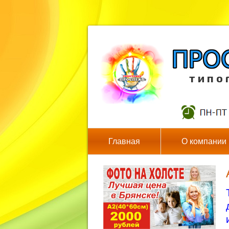
т и п о 
Главная
О компании