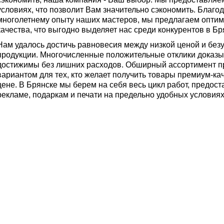
условиях, что позволит Вам значительно сэкономить. Благ
многолетнему опыту наших мастеров, мы предлагаем опти
качества, что выгодно выделяет нас среди конкурентов в Бр
Нам удалось достичь равновесия между низкой ценой и бе
продукции. Многочисленные положительные отклики доказы
достижимы без лишних расходов. Обширный ассортимент п
вариантом для тех, кто желает получить товары премиум-ка
цене. В Брянске мы берем на себя весь цикл работ, предост
рекламе, подаркам и печати на предельно удобных условиях