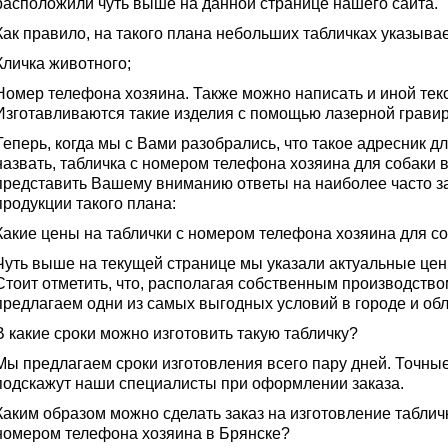
расположили чуть выше на данной странице нашего сайта.
Как правило, на такого плана небольших табличках указывае
Кличка животного;
Номер телефона хозяина. Также можно написать и иной тек
Изготавливаются такие изделия с помощью лазерной гравир
Теперь, когда мы с Вами разобрались, что такое адресник дл
назвать, табличка с номером телефона хозяина для собаки в
представить Вашему вниманию ответы на наиболее часто 
продукции такого плана:
Какие цены на таблички с номером телефона хозяина для со
Чуть выше на текущей странице мы указали актуальные цен
Стоит отметить, что, располагая собственным производств
предлагаем одни из самых выгодных условий в городе и обл
В какие сроки можно изготовить такую табличку?
Мы предлагаем сроки изготовления всего пару дней. Точны
подскажут наши специалисты при оформлении заказа.
Каким образом можно сделать заказ на изготовление табличк
номером телефона хозяина в Брянске?