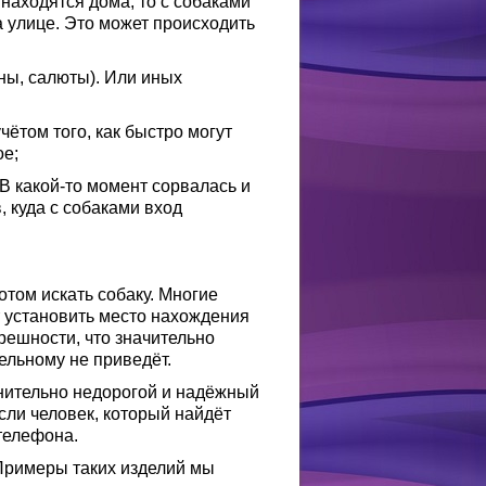
находятся дома, то с собаками
а улице. Это может происходить
ины, салюты). Или иных
чётом того, как быстро могут
ое;
 В какой-то момент сорвалась и
, куда с собаками вход
отом искать собаку. Многие
 установить место нахождения
решности, что значительно
ельному не приведёт.
нительно недорогой и надёжный
если человек, который найдёт
телефона.
Примеры таких изделий мы