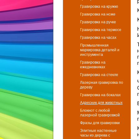
Гравировка на кружке
Гравировка на ноже
Гравировка на ручке
Гравировка на термосе
Гравировка на часах
Промышленная
маркировка деталей и
инструмента
Гравировка на
ежедневниках
Гравировка на стекле
Лазерная гравировка по
дереву
Гравировка на бокалах
Адресник для животных
Блокнот с любой
лазерной гравировкой
Фразы для гравировки
Элитные настенные
часы из дерева с