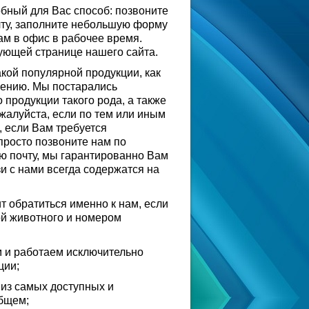
бный для Вас способ: позвоните
чту, заполните небольшую форму
ам в офис в рабочее время.
вующей странице нашего сайта.
кой популярной продукции, как
шению. Мы постарались
продукции такого рода, а также
жалуйста, если по тем или иным
 если Вам требуется
просто позвоните нам по
ю почту, мы гарантированно Вам
и с нами всегда содержатся на
т обратиться именно к нам, если
ой животного и номером
 и работаем исключительно
ции;
 из самых доступных и
общем;