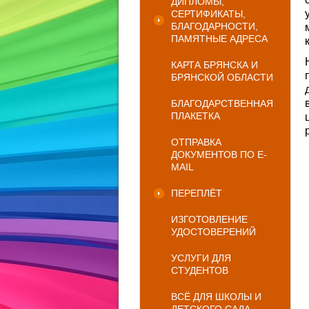
ДИПЛОМЫ,
СЕРТИФИКАТЫ,
БЛАГОДАРНОСТИ,
ПАМЯТНЫЕ АДРЕСА
КАРТА БРЯНСКА И
БРЯНСКОЙ ОБЛАСТИ
БЛАГОДАРСТВЕННАЯ
ПЛАКЕТКА
ОТПРАВКА
ДОКУМЕНТОВ ПО E-
MAIL
ПЕРЕПЛЁТ
ИЗГОТОВЛЕНИЕ
УДОСТОВЕРЕНИЙ
УСЛУГИ ДЛЯ
СТУДЕНТОВ
ВСЁ ДЛЯ ШКОЛЫ И