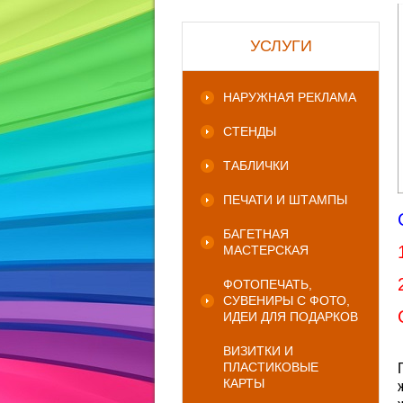
УСЛУГИ
НАРУЖНАЯ РЕКЛАМА
СТЕНДЫ
ТАБЛИЧКИ
ПЕЧАТИ И ШТАМПЫ
БАГЕТНАЯ
МАСТЕРСКАЯ
ФОТОПЕЧАТЬ,
СУВЕНИРЫ С ФОТО,
ИДЕИ ДЛЯ ПОДАРКОВ
ВИЗИТКИ И
ПЛАСТИКОВЫЕ
КАРТЫ