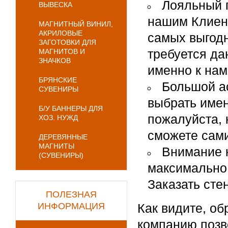
Лояльный 
ВЫВЕСКА
нашим Клиент
МАГНИТНЫЙ ВИНИЛ,
АКРИЛОВЫЕ
самых выгодн
ЗАГОТОВКИ ДЛЯ
требуется да
МАГНИТОВ И
ЗНАЧКОВ
именно к нам
БРЯНСКИЕ
Большой ас
СУВЕНИРЫ
выбрать имен
Б/У БАННЕРЫ ДЛЯ
пожалуйста, 
ХОЗ. НУЖД
сможете сами
ДЕРЕВЯННЫЕ
МАГНИТЫ
Внимание к
(СУВЕНИРЫ)
максимально 
Заказать сте
ПОЛЕЗНАЯ
ИНФОРМАЦИЯ
Как видите, о
компанию позв