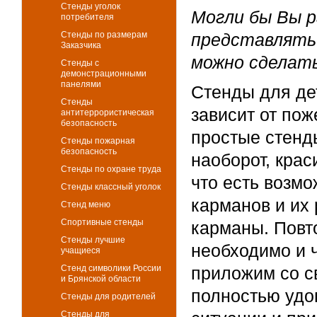
Стенды уголок
Могли бы Вы р
потребителя
Стенды по размерам
представлять 
Заказчика
можно сделать
Стенды с
демонстрационными
панелями
Стенды для де
Стенды
зависит от пож
антитеррористическая
безопасность
простые стенды
Стенды пожарная
безопасность
наоборот, крас
Стенды по охране труда
что есть возмо
Стенды классный уголок
карманов и их
Стенд меню
Спортивные стенды
карманы. Повто
Стенды лучшие
необходимо и ч
учащиеся
Стенд символики России
приложим со с
и Брянской области
полностью удо
Стенды для родителей
Стенды для