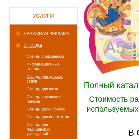
УСЛУГИ
НАРУЖНАЯ РЕКЛАМА
СТЕНДЫ
Стенды с карманами
Информационные
стенды
Стенды для детских
садов
Полный катал
Стенды для школ
Стенды расписание
Стоимость ра
приёма
используемых
Стенды доски почёта
Стенды для институтов
Стенды для
медицинских
В 
учреждений