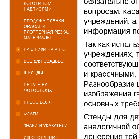
обязательно о
ЛОГОТИПОМ,
НАДПИСЯМИ
вопросам, кас
учреждений, а 
ПРОДАЖА ПЛЕНКИ
ORACAL И
информация по
ПЛОТТЕРНАЯ РЕЗКА,
МАТЕРИАЛЫ
Так как исполь
НАКЛЕЙКИ НА АВТО
учреждениях, 
ВСЕ ДЛЯ СВАДЬБЫ
соответствующ
и красочными,
ШИЛЬДЫ
Разнообразие 
ПЕЧАТЬ НА
ФОТООБОЯХ
изображения г
основных треб
ПРЕСС ВОЛЛ
ФЛАГИ
Стенды для де
аналогичной об
ЗНАКИ И УКАЗАТЕЛИ
донесения той
ИЗГОТОВЛЕНИЕ