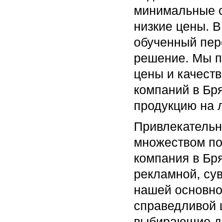
минимальные с
низкие цены. В
обученный пер
решение. Мы п
цены и качеств
компаний в Бр
продукцию на 
Привлекательн
множеством п
компания в Бря
рекламной, су
нашей основно
справедливой ц
выбирающие до