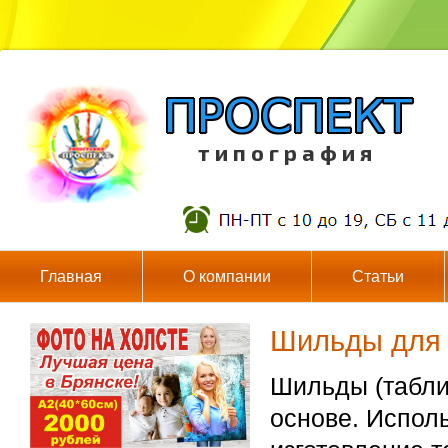
т и п о г р а ф и я
Главная
О компании
Статьи
Шильды для 
Шильды (табли
основе. Испол