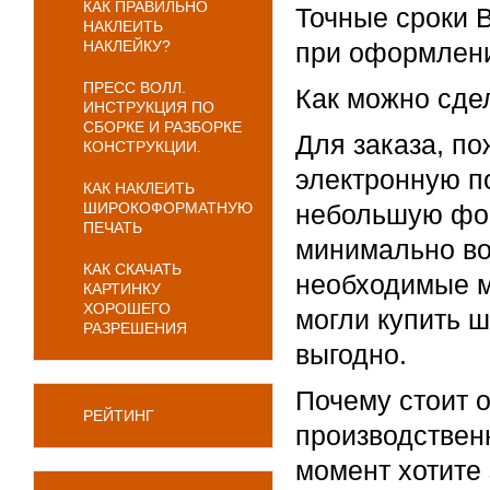
КАК ПРАВИЛЬНО
Точные сроки 
НАКЛЕИТЬ
НАКЛЕЙКУ?
при оформлени
ПРЕСС ВОЛЛ.
Как можно сдел
ИНСТРУКЦИЯ ПО
СБОРКЕ И РАЗБОРКЕ
Для заказа, п
КОНСТРУКЦИИ.
электронную п
КАК НАКЛЕИТЬ
ШИРОКОФОРМАТНУЮ
небольшую фор
ПЕЧАТЬ
минимально во
КАК СКАЧАТЬ
необходимые м
КАРТИНКУ
ХОРОШЕГО
могли купить 
РАЗРЕШЕНИЯ
выгодно.
Почему стоит 
РЕЙТИНГ
производствен
момент хотите