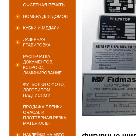
ОФСЕТНАЯ ПЕЧАТЬ
НОМЕРА ДЛЯ ДОМОВ
КУБКИ И МЕДАЛИ
ЛАЗЕРНАЯ
ГРАВИРОВКА
РАСПЕЧАТКА
ДОКУМЕНТОВ,
КСЕРОКС,
ЛАМИНИРОВАНИЕ
ФУТБОЛКИ С ФОТО,
ЛОГОТИПОМ,
НАДПИСЯМИ
ПРОДАЖА ПЛЕНКИ
ORACAL И
ПЛОТТЕРНАЯ РЕЗКА,
МАТЕРИАЛЫ
Фигурные шил
НАКЛЕЙКИ НА АВТО