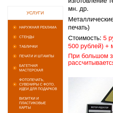
изготовление 
мн. др.
УСЛУГИ
Металлические
печать)
НАРУЖНАЯ РЕКЛАМА
Стоимость:
5 р
СТЕНДЫ
500 рублей) + 
ТАБЛИЧКИ
При большом з
ПЕЧАТИ И ШТАМПЫ
рассчитывает
с
БАГЕТНАЯ
МАСТЕРСКАЯ
ФОТОПЕЧАТЬ,
СУВЕНИРЫ С ФОТО,
ИДЕИ ДЛЯ ПОДАРКОВ
ВИЗИТКИ И
ПЛАСТИКОВЫЕ
КАРТЫ