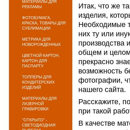
МАТЕРИАЛЫ ДЛЯ
Итак, что же 
РЕКЛАМЫ
изделия, котор
ФОТОБУМАГА,
Необходимые т
КРАСКА, ТОВАРЫ ДЛЯ
СУБЛИМАЦИИ
них ту или ин
МЕТРИКА ДЛЯ
производства и
НОВОРОЖДЕННЫХ
общем и целом
ЦВЕТНОЙ КАРТОН,
прекрасно зна
КАРТОН ДЛЯ
ПАСПАРТУ
возможность б
ТОППЕРЫ ДЛЯ
фотографии, ч
КОНДИТЕРСКИХ
ИЗДЕЛИЙ
нашего сайта.
МАТЕРИАЛЫ ДЛЯ
Расскажите, п
ЛАЗЕРНОЙ
ГРАВИРОВКИ
при такой рабо
"ОТКРЫТО" -
В качестве ма
СВЕТОДИОДНАЯ