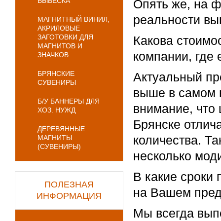
ВЫВЕСКА
Опять же, на ф
реальности выг
МАГНИТНЫЙ ВИНИЛ,
АКРИЛОВЫЕ
ЗАГОТОВКИ ДЛЯ
Какова стоимо
МАГНИТОВ И
компании, где
ЗНАЧКОВ
БРЯНСКИЕ
Актуальный пре
СУВЕНИРЫ
выше в самом 
Б/У БАННЕРЫ ДЛЯ
внимание, что
ХОЗ. НУЖД
Брянске отлич
ДЕРЕВЯННЫЕ
количества. Так
МАГНИТЫ
(СУВЕНИРЫ)
несколько мод
В какие сроки 
ПОЛЕЗНАЯ
на Вашем пре
ИНФОРМАЦИЯ
Мы всегда вып