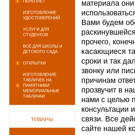
ПЕРЕПЛЁТ
материала они 
использоватьс
ИЗГОТОВЛЕНИЕ
УДОСТОВЕРЕНИЙ
Вами будем об
УСЛУГИ ДЛЯ
раскинувшейся 
СТУДЕНТОВ
прочего, конеч
ВСЁ ДЛЯ ШКОЛЫ И
касающиеся так
ДЕТСКОГО САДА
сроки и так д
ОТКРЫТКИ
звонку или пис
ИЗГОТОВЛЕНИЕ
причинам отве
ТАБЛИЧЕК НА
ПАМЯТНИКИ
прозвучит в н
МЕМОРИАЛЬНЫЕ
ТАБЛИЧКИ
нами с целью 
консультации 
связи. Все де
ТОВАРЫ
сайте нашей к