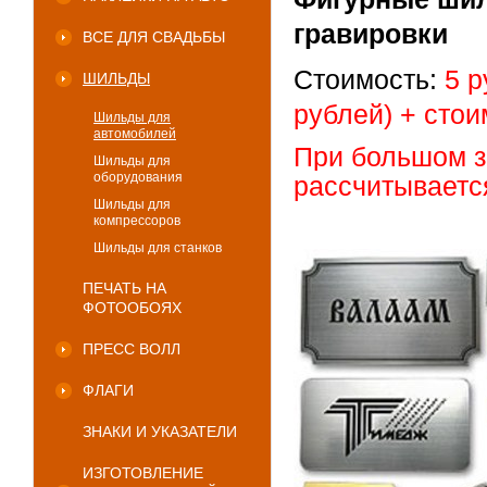
гравировки
ВСЕ ДЛЯ СВАДЬБЫ
Стоимость:
5
р
ШИЛЬДЫ
рублей)
+ стои
Шильды для
автомобилей
При большом з
Шильды для
оборудования
рассчитывает
с
Шильды для
компрессоров
Шильды для станков
ПЕЧАТЬ НА
ФОТООБОЯХ
ПРЕСС ВОЛЛ
ФЛАГИ
ЗНАКИ И УКАЗАТЕЛИ
ИЗГОТОВЛЕНИЕ