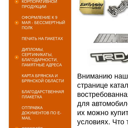
КОРПОРАТИВНОЙ
ПРОДУКЦИИ
ОФОРМЛЕНИЕ К 9
МАЯ - БЕССМЕРТНЫЙ
ПОЛК
ПЕЧАТЬ НА ПАКЕТАХ
ДИПЛОМЫ,
СЕРТИФИКАТЫ,
БЛАГОДАРНОСТИ,
ПАМЯТНЫЕ АДРЕСА
Вниманию наши
КАРТА БРЯНСКА И
БРЯНСКОЙ ОБЛАСТИ
странице ката
БЛАГОДАРСТВЕННАЯ
востребованна
ПЛАКЕТКА
для автомобиле
ОТПРАВКА
их можно купи
ДОКУМЕНТОВ ПО E-
MAIL
условиях. Что 