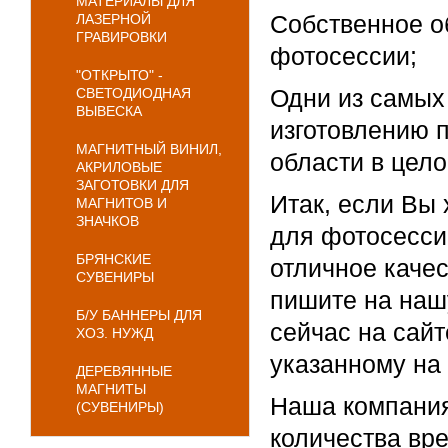
МАТЕРИАЛЫ ДЛЯ
Собственное о
ЛАЗЕРНОЙ
ГРАВИРОВКИ
фотосессии;
"ОТКРЫТО" -
Одни из самых 
СВЕТОДИОДНАЯ
ВЫВЕСКА
изготовлению п
МАГНИТНЫЙ ВИНИЛ,
области в цело
АКРИЛОВЫЕ
ЗАГОТОВКИ ДЛЯ
Итак, если Вы 
МАГНИТОВ И
ЗНАЧКОВ
для фотосессии
БРЯНСКИЕ
отличное качес
СУВЕНИРЫ
пишите на нашу
Б/У БАННЕРЫ ДЛЯ
сейчас на сайт
ХОЗ. НУЖД
указанному на 
ДЕРЕВЯННЫЕ
МАГНИТЫ
Наша компания
(СУВЕНИРЫ)
количества вре