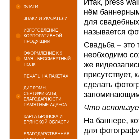
Итак, press wa
ФЛАГИ
нём баннерным
ЗНАКИ И УКАЗАТЕЛИ
для свадебных
называется фо
ИЗГОТОВЛЕНИЕ
КОРПОРАТИВНОЙ
ПРОДУКЦИИ
Свадьба – это 
необходимо со
ОФОРМЛЕНИЕ К 9
МАЯ - БЕССМЕРТНЫЙ
же видеозапис
ПОЛК
присутствует, 
ПЕЧАТЬ НА ПАКЕТАХ
сделать фотог
ДИПЛОМЫ,
запоминающими
СЕРТИФИКАТЫ,
БЛАГОДАРНОСТИ,
ПАМЯТНЫЕ АДРЕСА
Что используе
КАРТА БРЯНСКА И
На баннере, ко
БРЯНСКОЙ ОБЛАСТИ
для фотографии
БЛАГОДАРСТВЕННАЯ