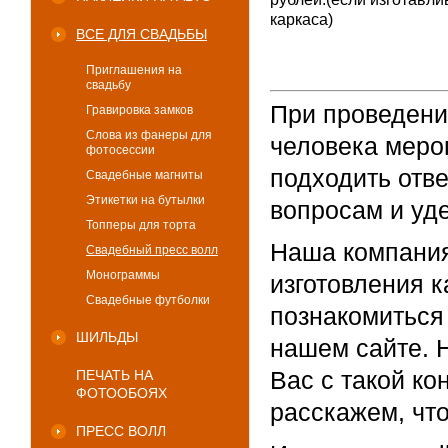
каркаса)
ВСЕ ДЛЯ СВАДЬБЫ
Приглашения на
свадьбу
При проведении
Гравировка замков
Слова из фанеры для
человека меро
фотосессии
подходить отв
Свадебные магниты
Этикетки на бутылки
вопросам и уд
Топперы для торта
Наша компания
Свадебный пресс волл
Монограммы
изготовления к
Свадебные футболки
познакомиться
ШИЛЬДЫ
нашем сайте. 
Вас с такой ко
ПЕЧАТЬ НА
ФОТООБОЯХ
расскажем, что
ПРЕСС ВОЛЛ