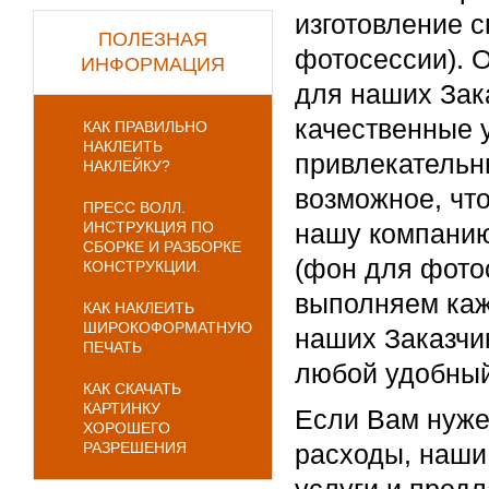
изготовление 
ПОЛЕЗНАЯ
фотосессии). 
ИНФОРМАЦИЯ
для наших Зак
качественные 
КАК ПРАВИЛЬНО
НАКЛЕИТЬ
привлекательн
НАКЛЕЙКУ?
возможное, чт
ПРЕСС ВОЛЛ.
ИНСТРУКЦИЯ ПО
нашу компанию
СБОРКЕ И РАЗБОРКЕ
(фон для фотос
КОНСТРУКЦИИ.
выполняем каж
КАК НАКЛЕИТЬ
ШИРОКОФОРМАТНУЮ
наших Заказчик
ПЕЧАТЬ
любой удобный
КАК СКАЧАТЬ
КАРТИНКУ
Если Вам нуже
ХОРОШЕГО
РАЗРЕШЕНИЯ
расходы, наши 