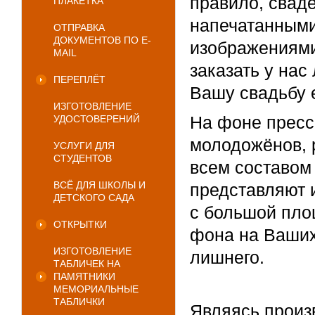
правило, свад
ПЛАКЕТКА
напечатанными
ОТПРАВКА
ДОКУМЕНТОВ ПО E-
изображениями
MAIL
заказать у нас
ПЕРЕПЛЁТ
Вашу свадьбу е
ИЗГОТОВЛЕНИЕ
На фоне пресс
УДОСТОВЕРЕНИЙ
молодожёнов, р
УСЛУГИ ДЛЯ
СТУДЕНТОВ
всем составом 
ВСЁ ДЛЯ ШКОЛЫ И
представляют и
ДЕТСКОГО САДА
с большой пло
ОТКРЫТКИ
фона на Ваших
ИЗГОТОВЛЕНИЕ
лишнего.
ТАБЛИЧЕК НА
ПАМЯТНИКИ
МЕМОРИАЛЬНЫЕ
ТАБЛИЧКИ
Являясь произ