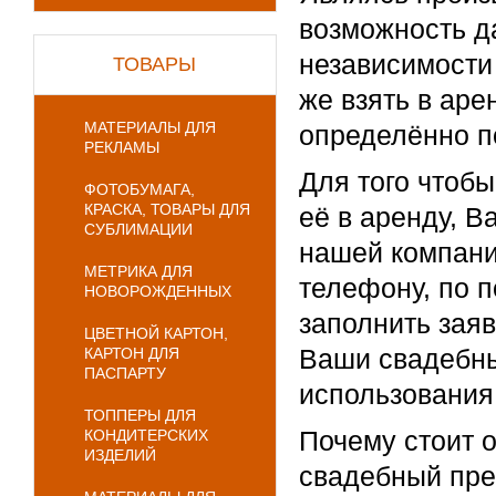
возможность да
независимости 
ТОВАРЫ
же взять в аре
МАТЕРИАЛЫ ДЛЯ
определённо п
РЕКЛАМЫ
Для того чтобы
ФОТОБУМАГА,
КРАСКА, ТОВАРЫ ДЛЯ
её в аренду, В
СУБЛИМАЦИИ
нашей компани
МЕТРИКА ДЛЯ
телефону, по п
НОВОРОЖДЕННЫХ
заполнить заяв
ЦВЕТНОЙ КАРТОН,
Ваши свадебн
КАРТОН ДЛЯ
ПАСПАРТУ
использования 
ТОППЕРЫ ДЛЯ
Почему стоит о
КОНДИТЕРСКИХ
ИЗДЕЛИЙ
свадебный пре