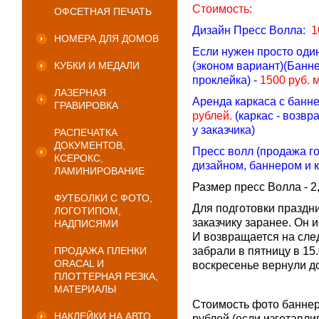
Стоимость:
ОФСЕТНАЯ ПЕЧАТЬ
Дизайн Пресс Волла:
1
НОМЕРА ДЛЯ ДОМОВ
Если нужен просто один
КУБКИ И МЕДАЛИ
(эконом вариант)(Банн
проклейка) -
1500 руб. 
ЛАЗЕРНАЯ
Аренда каркаса с банн
ГРАВИРОВКА
рублей.
(каркас - возвр
у заказчика)
РАСПЕЧАТКА
ДОКУМЕНТОВ,
Пресс волл (продажа го
КСЕРОКС,
дизайном, баннером и 
ЛАМИНИРОВАНИЕ
Размер пресс Волла - 2
ФУТБОЛКИ С ФОТО,
Для подготовки праздн
ЛОГОТИПОМ,
заказчику заранее. Он 
НАДПИСЯМИ
И возвращается на сле
ПРОДАЖА ПЛЕНКИ
забрали в пятницу в 15
ORACAL И
воскресенье вернули до
ПЛОТТЕРНАЯ РЕЗКА,
МАТЕРИАЛЫ
Стоимость фото баннер
НАКЛЕЙКИ НА АВТО
рублей.(если изготавли