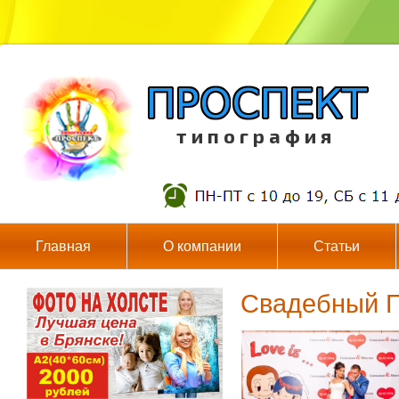
т и п о г р а ф и я
Главная
О компании
Статьи
Свадебный Пр