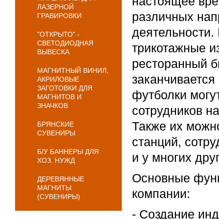
настоящее вре
ЛАЗЕРНОЙ
различных нап
ГРАВИРОВКИ
деятельности.
"ОТКРЫТО" -
СВЕТОДИОДНАЯ
трикотажные из
ВЫВЕСКА
ресторанный б
МАГНИТНЫЙ ВИНИЛ,
заканчивается
АКРИЛОВЫЕ
ЗАГОТОВКИ ДЛЯ
футболки могу
МАГНИТОВ И
ЗНАЧКОВ
сотрудников на
Также их можн
БРЯНСКИЕ
СУВЕНИРЫ
станций, сотру
Б/У БАННЕРЫ ДЛЯ
и у многих дру
ХОЗ. НУЖД
Основные функ
ДЕРЕВЯННЫЕ
МАГНИТЫ
компании:
(СУВЕНИРЫ)
- Создание ин