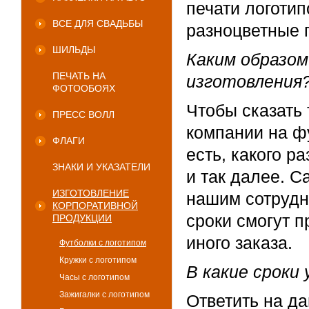
печати логотип
ВСЕ ДЛЯ СВАДЬБЫ
разноцветные 
ШИЛЬДЫ
Каким образо
ПЕЧАТЬ НА
изготовления
ФОТООБОЯХ
Чтобы сказать 
ПРЕСС ВОЛЛ
компании на ф
ФЛАГИ
есть, какого р
ЗНАКИ И УКАЗАТЕЛИ
и так далее. 
ИЗГОТОВЛЕНИЕ
нашим сотрудн
КОРПОРАТИВНОЙ
сроки смогут п
ПРОДУКЦИИ
иного заказа.
Футболки с логотипом
Кружки с логотипом
В какие сроки
Часы с логотипом
Зажигалки с логотипом
Ответить на д