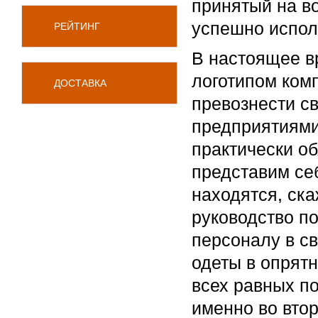
принятый на в
успешно испол
РЕЙТИНГ
В настоящее в
логотипом ком
ДОСТАВКА
превознести с
предприятиями
практически о
представим себ
находятся, ска
руководство п
персоналу в св
одеты в опрят
всех равных по
именно во втор