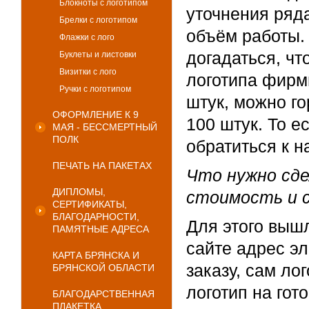
Блокноты с логотипом
уточнения ряда
Брелки с логотипом
объём работы. 
Флажки с лого
догадаться, чт
Буклеты и листовки
Визитки с лого
логотипа фирм
Ручки с логотипом
штук, можно го
ОФОРМЛЕНИЕ К 9
100 штук. То е
МАЯ - БЕССМЕРТНЫЙ
ПОЛК
обратиться к н
ПЕЧАТЬ НА ПАКЕТАХ
Что нужно сд
ДИПЛОМЫ,
стоимость и 
СЕРТИФИКАТЫ,
БЛАГОДАРНОСТИ,
Для этого выш
ПАМЯТНЫЕ АДРЕСА
сайте адрес э
КАРТА БРЯНСКА И
заказу, сам ло
БРЯНСКОЙ ОБЛАСТИ
логотип на гот
БЛАГОДАРСТВЕННАЯ
ПЛАКЕТКА