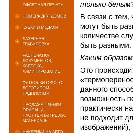
только белым
ОФСЕТНАЯ ПЕЧАТЬ
В связи с тем,
НОМЕРА ДЛЯ ДОМОВ
могут быть ра
КУБКИ И МЕДАЛИ
количестве слу
ЛАЗЕРНАЯ
быть разными.
ГРАВИРОВКА
РАСПЕЧАТКА
Каким образом
ДОКУМЕНТОВ,
КСЕРОКС,
Это происходи
ЛАМИНИРОВАНИЕ
«термоперенос
ФУТБОЛКИ С ФОТО,
данного способ
ЛОГОТИПОМ,
НАДПИСЯМИ
возможность п
ПРОДАЖА ПЛЕНКИ
практически н
ORACAL И
ПЛОТТЕРНАЯ РЕЗКА,
не подходит д
МАТЕРИАЛЫ
изображений), 
НАКЛЕЙКИ НА АВТО