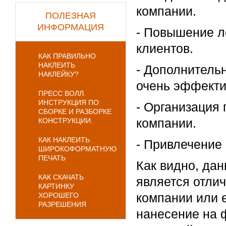
компании.
ПОЛЕЗНАЯ
ИНФОРМАЦИЯ
- Повышение л
клиентов.
КАК ПРАВИЛЬНО
НАКЛЕИТЬ
- Дополнительн
НАКЛЕЙКУ?
очень эффекти
ПРЕСС ВОЛЛ.
ИНСТРУКЦИЯ ПО
- Организация 
СБОРКЕ И РАЗБОРКЕ
компании.
КОНСТРУКЦИИ.
КАК НАКЛЕИТЬ
- Привлечение
ШИРОКОФОРМАТНУЮ
ПЕЧАТЬ
Как видно, да
КАК СКАЧАТЬ
является отлич
КАРТИНКУ
компании или 
ХОРОШЕГО
РАЗРЕШЕНИЯ
нанесение на ф