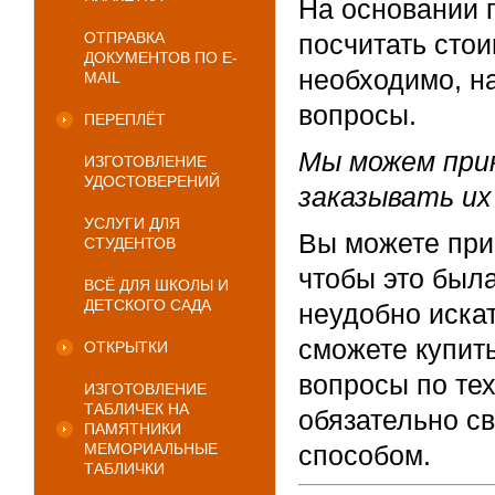
На основании
ОТПРАВКА
посчитать стои
ДОКУМЕНТОВ ПО E-
необходимо, н
MAIL
вопросы.
ПЕРЕПЛЁТ
Мы можем при
ИЗГОТОВЛЕНИЕ
УДОСТОВЕРЕНИЙ
заказывать их
УСЛУГИ ДЛЯ
Вы можете при
СТУДЕНТОВ
чтобы это был
ВСЁ ДЛЯ ШКОЛЫ И
ДЕТСКОГО САДА
неудобно искат
сможете купить
ОТКРЫТКИ
вопросы по тех
ИЗГОТОВЛЕНИЕ
ТАБЛИЧЕК НА
обязательно с
ПАМЯТНИКИ
МЕМОРИАЛЬНЫЕ
способом.
ТАБЛИЧКИ