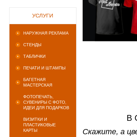
УСЛУГИ
НАРУЖНАЯ РЕКЛАМА
СТЕНДЫ
ТАБЛИЧКИ
ПЕЧАТИ И ШТАМПЫ
БАГЕТНАЯ
МАСТЕРСКАЯ
ФОТОПЕЧАТЬ,
СУВЕНИРЫ С ФОТО,
ИДЕИ ДЛЯ ПОДАРКОВ
В 
ВИЗИТКИ И
ПЛАСТИКОВЫЕ
Скажите, а ц
КАРТЫ