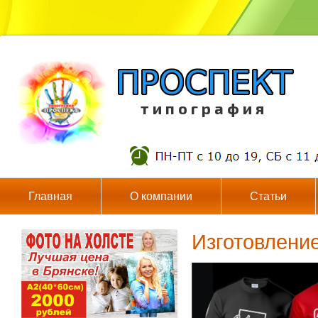
т и п о г р а ф и я
Главная
О компании
Статьи
Изготовлени