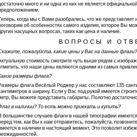
достаточно много и ни одна из них не является официальной
предположением.
Теперь, когда мы с Вами разобрались, что же представляет 
поговорим об особенностях самого изделия, которое Вы мож
других насущных вопросах, таких как цена и наличие.
В О П Р О С Ы И О Т В 
Скажите, пожалуйста, какие цены у Вас на данные флаги
Актуальную стоимость смотрите чуть выше рядом с изображ
отметить, что наши цены являются одними из самых привлек
Какие размеры флага?
Размеры флага Весёлый Роджер у нас составляют 135 санти
сантиметров в ширину. Если у Вас под рукой имеется строит
метр, Вы можете представить габариты. Полотно достаточн
Флаг в наличии? То есть можно приехать и купить?
В большинстве случаев флаги в нашей типографии имеются 
перед тем, как Вы к нам отправитесь, пожалуйста, позвоните
имеется в наличии в настоящий момент. Это позволит избе
неожиданностей.