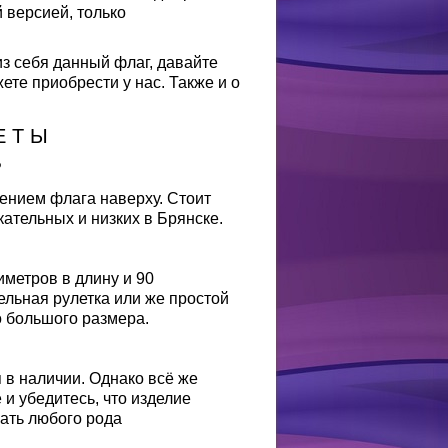
 версией, только
из себя данный флаг, давайте
ете приобрести у нас. Также и о
Е Т Ы
?
ением флага наверху. Стоит
ательных и низких в Брянске.
метров в длину и 90
ельная рулетка или же простой
о большого размера.
в наличии. Однако всё же
 и убедитесь, что изделие
жать любого рода