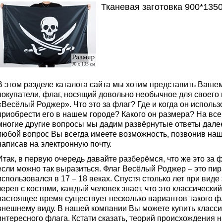
Тканевая заготовка 900*135
В этом разделе каталога сайта мы хотим представить Ваш
покупатели, флаг, носящий довольно необычное для своего
«Весёлый Роджер». Что это за флаг? Где и когда он использ
приобрести его в нашем городе? Какого он размера? На все э
многие другие вопросы мы дадим развёрнутые ответы далее
любой вопрос Вы всегда имеете возможность, позвонив на
написав на электронную почту.
Итак, в первую очередь давайте разберёмся, что же это за ф
если можно так выразиться. Флаг Весёлый Роджер – это пир
использовался в 17 – 18 веках. Спустя столько лет при виде
череп с костями, каждый человек знает, что это классическ
настоящее время существует несколько вариантов такого ф
внешнему виду. В нашей компании Вы можете купить класси
интересного флага. Кстати сказать, теорий происхождения