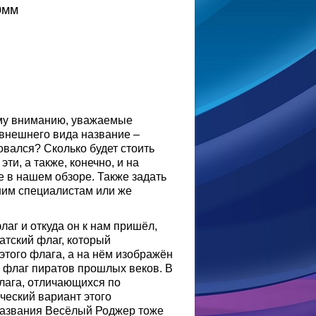
0мм
ему вниманию, уважаемые
 внешнего вида название –
овался? Сколько будет стоить
ти, а также, конечно, и на
 в нашем обзоре. Также задать
шим специалистам или же
лаг и откуда он к нам пришёл,
атский флаг, который
 этого флага, а на нём изображён
ий флаг пиратов прошлых веков. В
лага, отличающихся по
ческий вариант этого
 названия Весёлый Роджер тоже