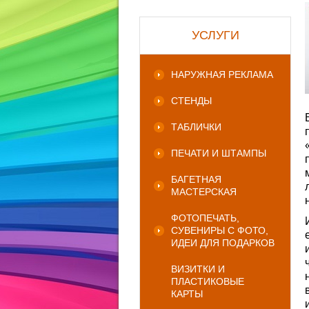
УСЛУГИ
НАРУЖНАЯ РЕКЛАМА
СТЕНДЫ
ТАБЛИЧКИ
ПЕЧАТИ И ШТАМПЫ
БАГЕТНАЯ
МАСТЕРСКАЯ
ФОТОПЕЧАТЬ,
СУВЕНИРЫ С ФОТО,
ИДЕИ ДЛЯ ПОДАРКОВ
ВИЗИТКИ И
ПЛАСТИКОВЫЕ
КАРТЫ