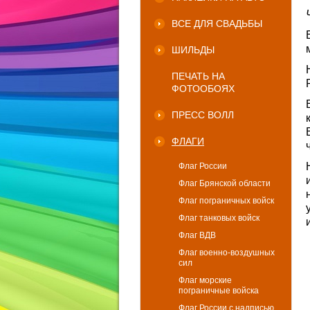
ВСЕ ДЛЯ СВАДЬБЫ
ШИЛЬДЫ
ПЕЧАТЬ НА
ФОТООБОЯХ
ПРЕСС ВОЛЛ
ФЛАГИ
Флаг России
Флаг Брянской области
Флаг пограничных войск
Флаг танковых войск
Флаг ВДВ
Флаг военно-воздушных
сил
Флаг морские
пограничные войска
Флаг России с надписью