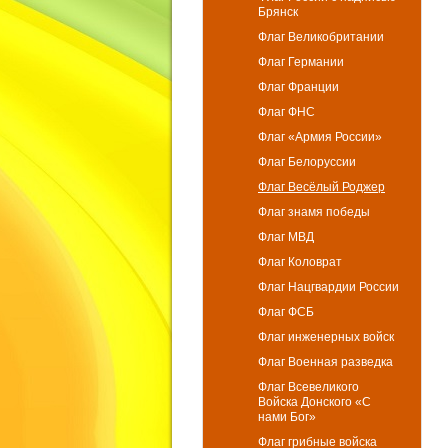
Брянск
Флаг Великобритании
Флаг Германии
Флаг Франции
Флаг ФНС
Флаг «Армия России»
Флаг Белоруссии
Флаг Весёлый Роджер
Флаг знамя победы
Флаг МВД
Флаг Коловрат
Флаг Нацгвардии России
Флаг ФСБ
Флаг инженерных войск
Флаг Военная разведка
Флаг Всевеликого
Войска Донского «С
нами Бог»
Флаг грибные войска