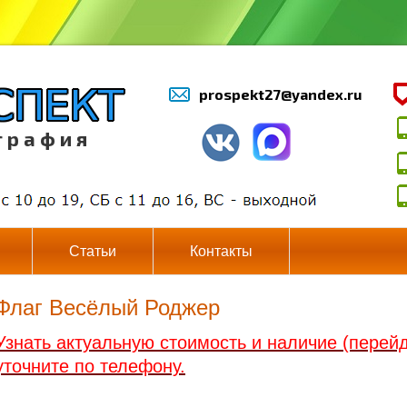
prospekt27@yandex.ru
г р а ф и я
Статьи
Контакты
Флаг Весёлый Роджер
Узнать актуальную стоимость и наличие (перейд
уточните по телефону.