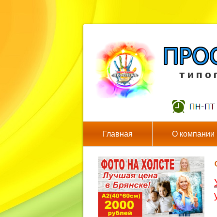
т и п о 
Главная
О компании