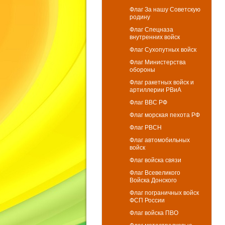
Флаг За нашу Советскую
родину
Флаг Спецназа
внутренних войск
Флаг Сухопутных войск
Флаг Министерства
обороны
Флаг ракетных войск и
артиллерии РВиА
Флаг ВВС РФ
Флаг морская пехота РФ
Флаг РВСН
Флаг автомобильных
войск
Флаг войска связи
Флаг Всевеликого
Войска Донского
Флаг пограничных войск
ФСП России
Флаг войска ПВО