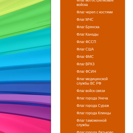
Флаг мотострелковые
войска
Флаг череп с костями
Флаг МЧС
Флаг Брянска
Флаг Канады
Флаг ФССП
Флаг США
Флаг ФМС
Флаг ВРХЗ
Флаг ФСИН
Флаг медицинской
службы ВС РФ
Флаг войск связи
Флаг города Унеча
Флаг города Сураж
Флаг города Клинцы
Флаг таможенной
службы
Флаг города Дятьково