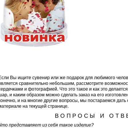
Если Вы ищите сувенир или же подарок для любимого челов
является сравнительно небольшим, рассмотрите возможност
сердечками и фотографией. Что это такое и как это делаетс
шар, и каким образом можно сделать заказ на его изготовлен
конечно, и на многие другие вопросы, мы постараемся дать
материале на текущей странице.
В О П Р О С Ы И О Т В 
Что представляет из себя такое изделие?