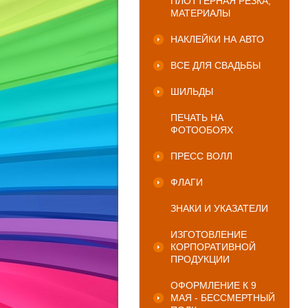
ПЛОТТЕРНАЯ РЕЗКА,
МАТЕРИАЛЫ
НАКЛЕЙКИ НА АВТО
ВСЕ ДЛЯ СВАДЬБЫ
ШИЛЬДЫ
ПЕЧАТЬ НА
ФОТООБОЯХ
ПРЕСС ВОЛЛ
ФЛАГИ
ЗНАКИ И УКАЗАТЕЛИ
ИЗГОТОВЛЕНИЕ
КОРПОРАТИВНОЙ
ПРОДУКЦИИ
ОФОРМЛЕНИЕ К 9
МАЯ - БЕССМЕРТНЫЙ