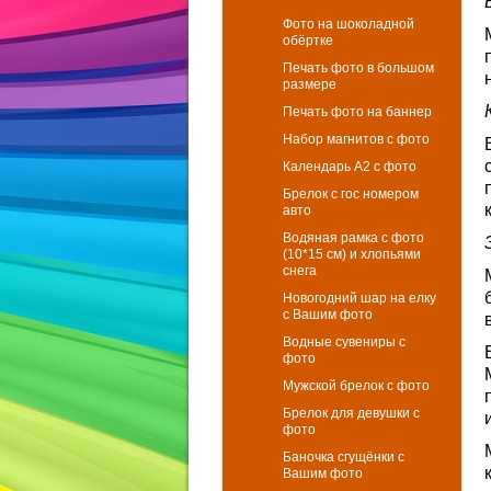
Фото на шоколадной
обёртке
Печать фото в большом
размере
Печать фото на баннер
Набор магнитов с фото
Календарь А2 с фото
Брелок с гос номером
авто
Водяная рамка с фото
(10*15 см) и хлопьями
снега
Новогодний шар на елку
с Вашим фото
Водные сувениры с
фото
Мужской брелок с фото
Брелок для девушки с
фото
Баночка сгущёнки с
Вашим фото