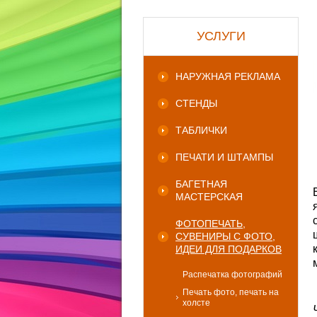
УСЛУГИ
НАРУЖНАЯ РЕКЛАМА
СТЕНДЫ
ТАБЛИЧКИ
ПЕЧАТИ И ШТАМПЫ
БАГЕТНАЯ
МАСТЕРСКАЯ
ФОТОПЕЧАТЬ,
СУВЕНИРЫ С ФОТО,
ИДЕИ ДЛЯ ПОДАРКОВ
Распечатка фотографий
Печать фото, печать на
холсте