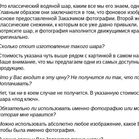
Это классический водяной шар, каким все мы его знаем, од
Главным образом они заключаются в том, что фоновое изоб
основе предоставленной Заказчиком фотографии. Второй ж
классические снежинки, к которым все уже давно привыкли,
потрясите шар, и фотография наполнится движущимися кра
оригинально.
Сколько стоит изготовление такого шара?
Стоимость указана чуть выше рядом с картинкой в самом н
Ваше внимание, что мы предлагаем одни из самых доступны
продукцию.
Что у Вас входит в эту цену? Не получится ли так, что 
доплачивать?
Нет, так ни в коем случае не получится. В указанную стоимо
шара «под ключ».
Обязательно ли использовать именно фотографию или мо
которая мне нравится?
Можно использовать абсолютно любое изображение, какое 
чтобы была именно фотография.