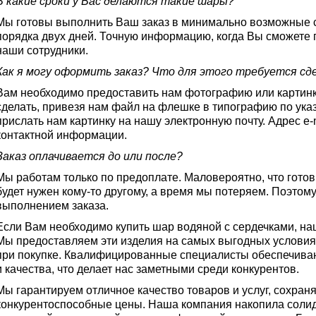
В какие сроки у Вас делаются такие шары?
Мы готовы выполнить Ваш заказ в минимально возможные с
порядка двух дней. Точную информацию, когда Вы сможете
наши сотрудники.
Как я могу оформить заказ? Что для этого требуется сд
Вам необходимо предоставить нам фотографию или картинк
сделать, привезя нам файл на флешке в типографию по указ
прислать нам картинку на нашу электронную почту. Адрес e-
контактной информации.
Заказ оплачивается до или после?
Мы работам только по предоплате. Маловероятно, что гот
будет нужен кому-то другому, а время мы потеряем. Поэтом
выполнением заказа.
Если Вам необходимо купить шар водяной с сердечками, на
Мы предоставляем эти изделия на самых выгодных условиях
при покупке. Квалифицированные специалисты обеспечива
и качества, что делает нас заметными среди конкурентов.
Мы гарантируем отличное качество товаров и услуг, сохран
конкурентоспособные цены. Наша компания накопила солид