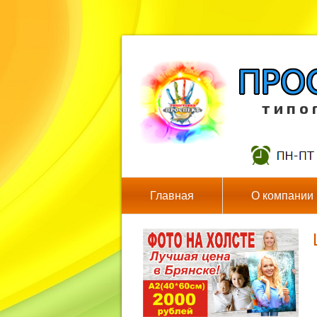
т и п о 
Главная
О компании