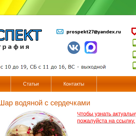
prospekt27@yandex.ru
г р а ф и я
Статьи
Контакты
Шар водяной с сердечками
Чтобы узнать актуаль
пожалуйста на ссылку.