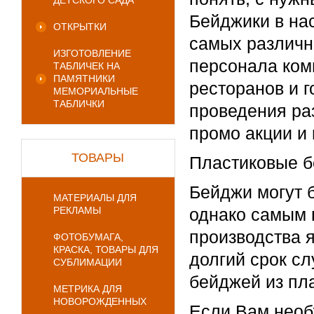
ДЕТСКОГО САДА
Бейджики в на
ОТКРЫТКИ
самых различн
ИЗГОТОВЛЕНИЕ
персонала ком
ТАБЛИЧЕК НА
ПАМЯТНИКИ
ресторанов и г
МЕМОРИАЛЬНЫЕ
ТАБЛИЧКИ
проведения раз
промо акции и 
ТОВАРЫ
Пластиковые 
Бейджи могут 
МАТЕРИАЛЫ ДЛЯ
РЕКЛАМЫ
однако самым 
производства я
ФОТОБУМАГА,
КРАСКА, ТОВАРЫ ДЛЯ
долгий срок с
СУБЛИМАЦИИ
бейджей из пл
МЕТРИКА ДЛЯ
НОВОРОЖДЕННЫХ
Если Вам необ