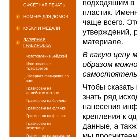
подходящим в 
ОФСЕТНАЯ ПЕЧАТЬ
пластик. Имен
НОМЕРА ДЛЯ ДОМОВ
чаще всего. Э
КУБКИ И МЕДАЛИ
утверждений, 
ЛАЗЕРНАЯ
материале.
ГРАВИРОВКА
В какую цену 
Изготовление бейджей
образом можн
Изготовление
трафаретов
самостоятель
Лазерная гравировка по
коже
Чтобы сказать
Гравировка на
армейском жетоне
знать ряд исх
Гравировка на брелоке
нанесения инф
Гравировка на фляжке
крепления к од
Гравировка на флешке
Гравировка на
данные, а такж
визитнице
мы просчитаем
Гравировка на зажигалке