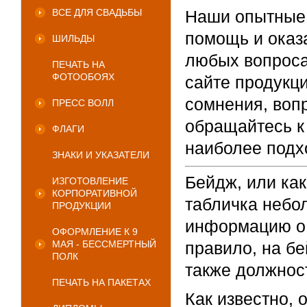
ВСЕ ДЛЯ СВАДЬБЫ
Наши опытные 
помощь и оказ
ШИЛЬДЫ
любых вопроса
ПЕЧАТЬ НА
ФОТООБОЯХ
сайте продукц
сомнения, вопр
ПРЕСС ВОЛЛ
обращайтесь к 
ФЛАГИ
наиболее подх
ЗНАКИ И УКАЗАТЕЛИ
Бейдж, или как
ИЗГОТОВЛЕНИЕ
КОРПОРАТИВНОЙ
табличка небо
ПРОДУКЦИИ
информацию о 
ОФОРМЛЕНИЕ К 9
МАЯ - БЕССМЕРТНЫЙ
правило, на б
ПОЛК
также должнос
ПЕЧАТЬ НА ПАКЕТАХ
Как известно,