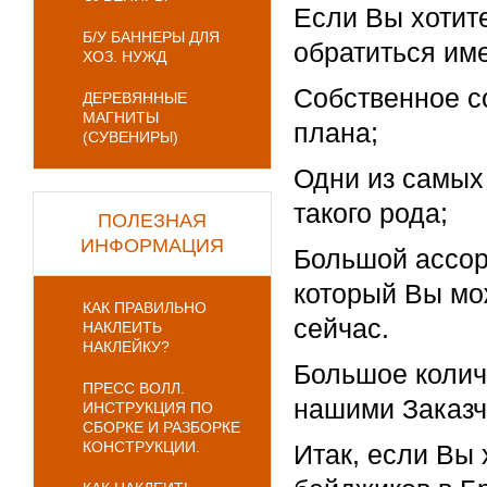
Если Вы хотите
Б/У БАННЕРЫ ДЛЯ
обратиться им
ХОЗ. НУЖД
Собственное с
ДЕРЕВЯННЫЕ
МАГНИТЫ
плана;
(СУВЕНИРЫ)
Одни из самых
такого рода;
ПОЛЕЗНАЯ
ИНФОРМАЦИЯ
Большой ассор
который Вы мо
КАК ПРАВИЛЬНО
сейчас.
НАКЛЕИТЬ
НАКЛЕЙКУ?
Большое колич
ПРЕСС ВОЛЛ.
нашими Заказч
ИНСТРУКЦИЯ ПО
СБОРКЕ И РАЗБОРКЕ
КОНСТРУКЦИИ.
Итак, если Вы 