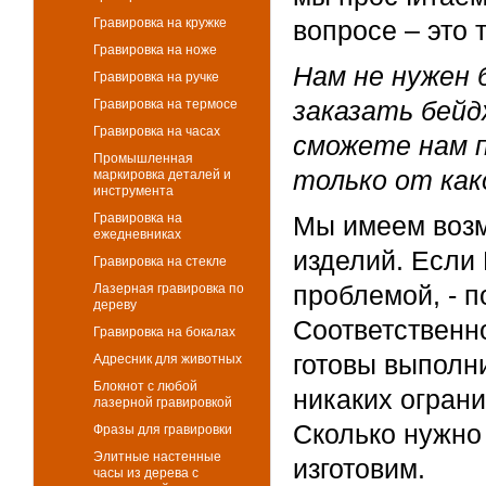
Гравировка на кружке
вопросе – это 
Гравировка на ноже
Нам не нужен 
Гравировка на ручке
заказать бейд
Гравировка на термосе
Гравировка на часах
сможете нам п
Промышленная
только от как
маркировка деталей и
инструмента
Гравировка на
Мы имеем возм
ежедневниках
изделий. Если 
Гравировка на стекле
проблемой, - п
Лазерная гравировка по
дереву
Соответственно
Гравировка на бокалах
готовы выполни
Адресник для животных
Блокнот с любой
никаких ограни
лазерной гравировкой
Сколько нужно 
Фразы для гравировки
Элитные настенные
изготовим.
часы из дерева с