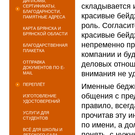
ДИПЛОМЫ,
складывается 
СЕРТИФИКАТЫ,
БЛАГОДАРНОСТИ,
красивые бейд
ПАМЯТНЫЕ АДРЕСА
роль. Согласит
КАРТА БРЯНСКА И
красивые бейд
БРЯНСКОЙ ОБЛАСТИ
непременно пр
БЛАГОДАРСТВЕННАЯ
ПЛАКЕТКА
компании и бу
ОТПРАВКА
деловых отноше
ДОКУМЕНТОВ ПО E-
внимания не у
MAIL
ПЕРЕПЛЁТ
Именные беджи
общения с пре
ИЗГОТОВЛЕНИЕ
УДОСТОВЕРЕНИЙ
правило, всегд
УСЛУГИ ДЛЯ
прочитав эту 
СТУДЕНТОВ
по имени, а до
ВСЁ ДЛЯ ШКОЛЫ И
понять, с нужн