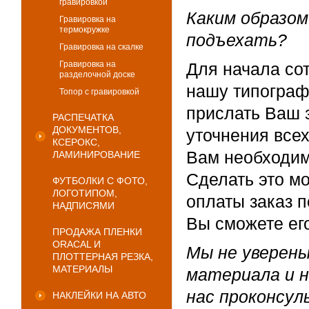
гравировкой
Каким образо
Гравировка на
термокружке
подъехать?
Гравировка на скалке
Гравировка на
Для начала со
разделочной доске
нашу типограф
Топор с гравировкой
прислать Ваш 
РАСПЕЧАТКА
ДОКУМЕНТОВ,
уточнения все
КСЕРОКС,
Вам необходимо
ЛАМИНИРОВАНИЕ
Сделать это м
ФУТБОЛКИ С ФОТО,
ЛОГОТИПОМ,
оплаты заказ п
НАДПИСЯМИ
Вы сможете его
ПРОДАЖА ПЛЕНКИ
ORACAL И
Мы не уверены
ПЛОТТЕРНАЯ РЕЗКА,
МАТЕРИАЛЫ
материала и 
нас проконсу
НАКЛЕЙКИ НА АВТО