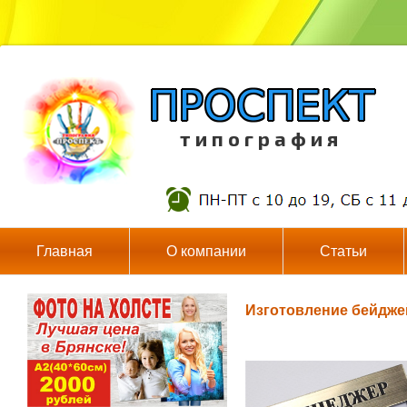
т и п о г р а ф и я
Главная
О компании
Статьи
Изготовление бейдже