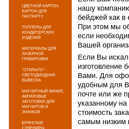
ЦВЕТНОЙ КАРТОН,
нашу компанию
КАРТОН ДЛЯ
бейджей как в 
ПАСПАРТУ
При этом мы о
ТОППЕРЫ ДЛЯ
КОНДИТЕРСКИХ
если необходи
ИЗДЕЛИЙ
Вашей организ
МАТЕРИАЛЫ ДЛЯ
ЛАЗЕРНОЙ
Если Вы искали
ГРАВИРОВКИ
изготовление 
"ОТКРЫТО" -
Вами. Для офо
СВЕТОДИОДНАЯ
ВЫВЕСКА
удобным для В
МАГНИТНЫЙ ВИНИЛ,
почте или же п
АКРИЛОВЫЕ
ЗАГОТОВКИ ДЛЯ
указанному на
МАГНИТОВ И
стоимость зака
ЗНАЧКОВ
самым низким ц
БРЯНСКИЕ
СУВЕНИРЫ