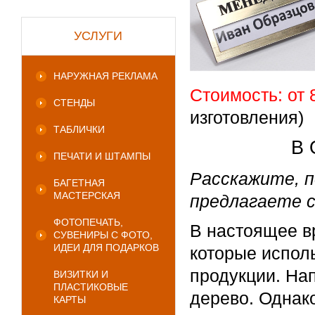
УСЛУГИ
НАРУЖНАЯ РЕКЛАМА
Стоимость: от 
СТЕНДЫ
изготовления)
ТАБЛИЧКИ
В 
ПЕЧАТИ И ШТАМПЫ
Расскажите, п
БАГЕТНАЯ
МАСТЕРСКАЯ
предлагаете 
ФОТОПЕЧАТЬ,
В настоящее в
СУВЕНИРЫ С ФОТО,
ИДЕИ ДЛЯ ПОДАРКОВ
которые испол
продукции. Нап
ВИЗИТКИ И
ПЛАСТИКОВЫЕ
дерево. Однак
КАРТЫ