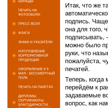
ШИЛЬДЫ
Итак, что же 
ПЕЧАТЬ НА
автоматическо
ФОТООБОЯХ
подпись. Чаще 
ПРЕСС ВОЛЛ
она для того,
ФЛАГИ
подписывать, -
ЗНАКИ И УКАЗАТЕЛИ
можно было пр
ИЗГОТОВЛЕНИЕ
руки, что назы
КОРПОРАТИВНОЙ
пожалуйста, ч
ПРОДУКЦИИ
печатей.
ОФОРМЛЕНИЕ К 9
МАЯ - БЕССМЕРТНЫЙ
ПОЛК
Теперь, когда
перейдём к ра
ПЕЧАТЬ НА ПАКЕТАХ
задаваемые во
ДИПЛОМЫ,
СЕРТИФИКАТЫ,
вопрос, как н
БЛАГОДАРНОСТИ,