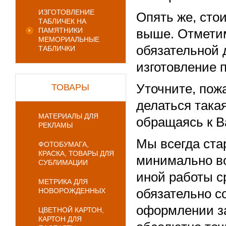
ИЗГОТОВЛЕНИЕ
Опять же, сто
ТАБЛИЧЕК НА
ПАМЯТНИКИ
выше. Отметим
МЕМОРИАЛЬНЫЕ
обязательной 
ТАБЛИЧКИ
изготовление 
Уточните, пож
ТОВАРЫ
делаться така
МАТЕРИАЛЫ ДЛЯ
обращаясь к 
РЕКЛАМЫ
Мы всегда ста
ФОТОБУМАГА,
КРАСКА, ТОВАРЫ ДЛЯ
минимально в
СУБЛИМАЦИИ
иной работы с
МЕТРИКА ДЛЯ
НОВОРОЖДЕННЫХ
обязательно с
оформлении за
ЦВЕТНОЙ КАРТОН,
КАРТОН ДЛЯ