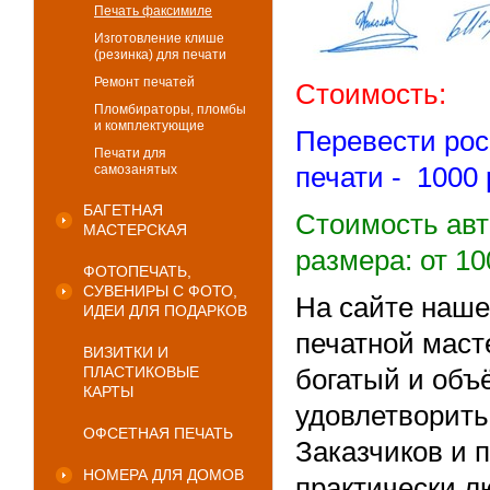
Печать факсимиле
Изготовление клише
(резинка) для печати
Ремонт печатей
Стоимость:
Пломбираторы, пломбы
и комплектующие
Перевести рос
Печати для
самозанятых
печати - 1000
БАГЕТНАЯ
Стоимость авт
МАСТЕРСКАЯ
размера: от 1
ФОТОПЕЧАТЬ,
СУВЕНИРЫ С ФОТО,
На сайте наше
ИДЕИ ДЛЯ ПОДАРКОВ
печатной маст
ВИЗИТКИ И
ПЛАСТИКОВЫЕ
богатый и объ
КАРТЫ
удовлетворить
ОФСЕТНАЯ ПЕЧАТЬ
Заказчиков и 
НОМЕРА ДЛЯ ДОМОВ
практически л