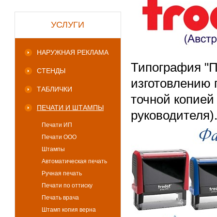
УСЛУГИ
НАРУЖНАЯ РЕКЛАМА
Типография "П
СТЕНДЫ
изготовлению 
ТАБЛИЧКИ
точной копией
ПЕЧАТИ И ШТАМПЫ
руководителя)
Печати ИП
Печати ООО
Штампы
Автоматическая печать
Ручная печать
Печати по оттиску
Печать врача
Штамп копия верна