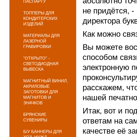
абсолютно точн
ПАСПАРТУ
не придётся, 
ТОППЕРЫ ДЛЯ
КОНДИТЕРСКИХ
директора бук
ИЗДЕЛИЙ
Как можно свя
МАТЕРИАЛЫ ДЛЯ
ЛАЗЕРНОЙ
Вы можете во
ГРАВИРОВКИ
способом связ
"ОТКРЫТО" -
СВЕТОДИОДНАЯ
электронную п
ВЫВЕСКА
проконсультир
МАГНИТНЫЙ ВИНИЛ,
расскажем, чт
АКРИЛОВЫЕ
ЗАГОТОВКИ ДЛЯ
нашей печатно
МАГНИТОВ И
ЗНАЧКОВ
Итак, вот и п
БРЯНСКИЕ
ответам на са
СУВЕНИРЫ
качестве её з
Б/У БАННЕРЫ ДЛЯ