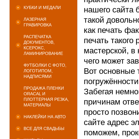
КУБКИ И МЕДАЛИ
нашего сайта 
такой довольн
ЛАЗЕРНАЯ
ГРАВИРОВКА
как печать фак
РАСПЕЧАТКА
печать такого
ДОКУМЕНТОВ,
КСЕРОКС,
мастерской, в 
ЛАМИНИРОВАНИЕ
чего может зав
ФУТБОЛКИ С ФОТО,
Вот основные 
ЛОГОТИПОМ,
НАДПИСЯМИ
погружённости
ПРОДАЖА ПЛЕНКИ
Забегая немног
ORACAL И
ПЛОТТЕРНАЯ РЕЗКА,
причинам отве
МАТЕРИАЛЫ
просто позвон
НАКЛЕЙКИ НА АВТО
сайте адрес э
ВСЕ ДЛЯ СВАДЬБЫ
поможем, прок