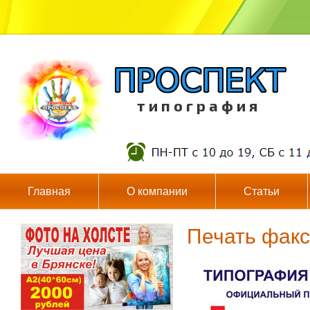
т и п о г р а ф и я
Главная
О компании
Статьи
Печать фак