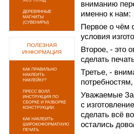
ХОЗ. НУЖД
вниманию пер
ДЕРЕВЯННЫЕ
именно к нам:
МАГНИТЫ
(СУВЕНИРЫ)
Первое о чём 
условия изгот
ПОЛЕЗНАЯ
Второе, - это 
ИНФОРМАЦИЯ
сделать печат
КАК ПРАВИЛЬНО
Третье, - вни
НАКЛЕИТЬ
НАКЛЕЙКУ?
потребностям,
ПРЕСС ВОЛЛ.
Уважаемые Зак
ИНСТРУКЦИЯ ПО
СБОРКЕ И РАЗБОРКЕ
с изготовлени
КОНСТРУКЦИИ.
сделать всё в
КАК НАКЛЕИТЬ
остались дово
ШИРОКОФОРМАТНУЮ
ПЕЧАТЬ