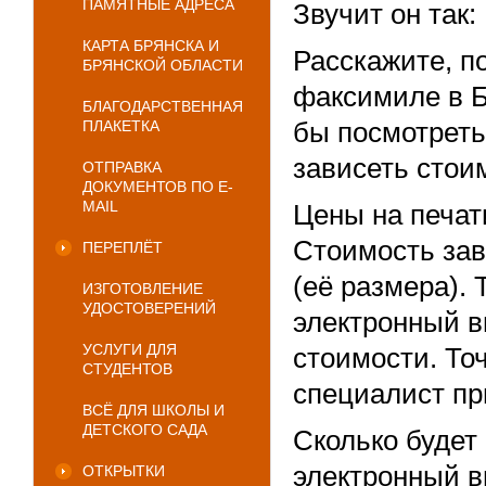
ПАМЯТНЫЕ АДРЕСА
Звучит он так:
КАРТА БРЯНСКА И
Расскажите, п
БРЯНСКОЙ ОБЛАСТИ
факсимиле в Б
БЛАГОДАРСТВЕННАЯ
ПЛАКЕТКА
бы посмотреть
зависеть стои
ОТПРАВКА
ДОКУМЕНТОВ ПО E-
MAIL
Цены на печат
Стоимость зави
ПЕРЕПЛЁТ
(её размера).
ИЗГОТОВЛЕНИЕ
УДОСТОВЕРЕНИЙ
электронный в
УСЛУГИ ДЛЯ
стоимости. То
СТУДЕНТОВ
специалист пр
ВСЁ ДЛЯ ШКОЛЫ И
ДЕТСКОГО САДА
Сколько будет
электронный в
ОТКРЫТКИ