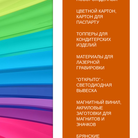
ЦВЕТНОЙ КАРТОН,
КАРТОН ДЛЯ
ПАСПАРТУ
ТОППЕРЫ ДЛЯ
КОНДИТЕРСКИХ
ИЗДЕЛИЙ
МАТЕРИАЛЫ ДЛЯ
ЛАЗЕРНОЙ
ГРАВИРОВКИ
"ОТКРЫТО" -
СВЕТОДИОДНАЯ
ВЫВЕСКА
МАГНИТНЫЙ ВИНИЛ,
АКРИЛОВЫЕ
ЗАГОТОВКИ ДЛЯ
МАГНИТОВ И
ЗНАЧКОВ
БРЯНСКИЕ