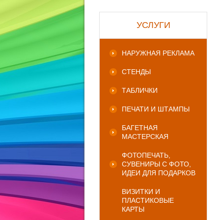
УСЛУГИ
НАРУЖНАЯ РЕКЛАМА
СТЕНДЫ
ТАБЛИЧКИ
ПЕЧАТИ И ШТАМПЫ
БАГЕТНАЯ
МАСТЕРСКАЯ
ФОТОПЕЧАТЬ,
СУВЕНИРЫ С ФОТО,
ИДЕИ ДЛЯ ПОДАРКОВ
ВИЗИТКИ И
ПЛАСТИКОВЫЕ
КАРТЫ