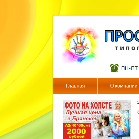
т и п о 
Главная
О компании
1