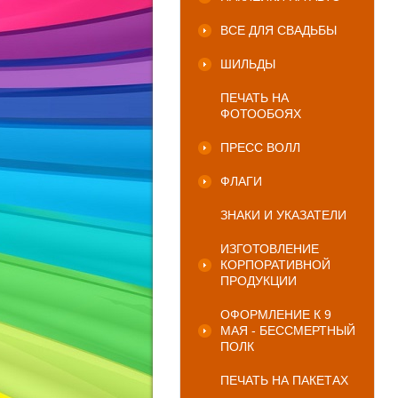
ВСЕ ДЛЯ СВАДЬБЫ
ШИЛЬДЫ
ПЕЧАТЬ НА
ФОТООБОЯХ
ПРЕСС ВОЛЛ
ФЛАГИ
ЗНАКИ И УКАЗАТЕЛИ
ИЗГОТОВЛЕНИЕ
КОРПОРАТИВНОЙ
ПРОДУКЦИИ
ОФОРМЛЕНИЕ К 9
МАЯ - БЕССМЕРТНЫЙ
ПОЛК
ПЕЧАТЬ НА ПАКЕТАХ