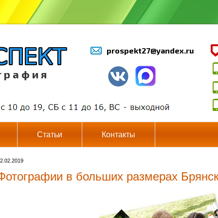
prospekt27@yandex.ru
г р а ф и я
Статьи
Контакты
2.02.2019
Фотографии в больших размерах Брянск