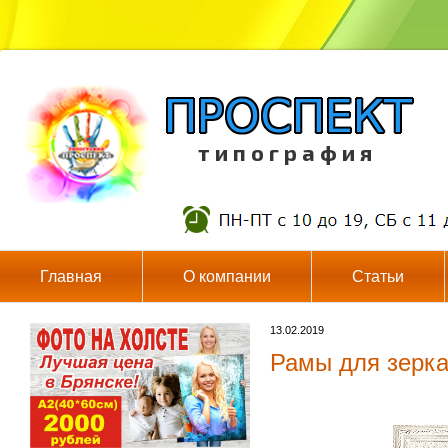
т и п о г р а ф и я
Главная
О компании
Статьи
13.02.2019
Рамы для зерка