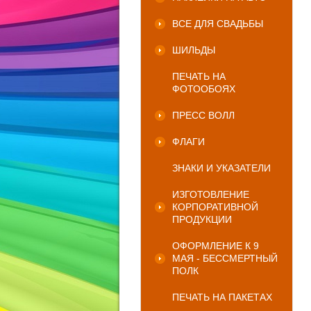
ВСЕ ДЛЯ СВАДЬБЫ
ШИЛЬДЫ
ПЕЧАТЬ НА
ФОТООБОЯХ
ПРЕСС ВОЛЛ
ФЛАГИ
ЗНАКИ И УКАЗАТЕЛИ
ИЗГОТОВЛЕНИЕ
КОРПОРАТИВНОЙ
ПРОДУКЦИИ
ОФОРМЛЕНИЕ К 9
МАЯ - БЕССМЕРТНЫЙ
ПОЛК
ПЕЧАТЬ НА ПАКЕТАХ