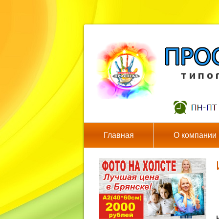
т и п о 
Главная
О компании