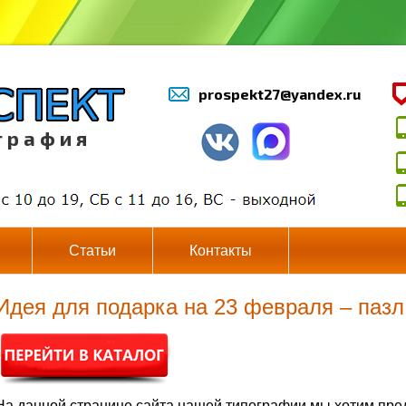
prospekt27@yandex.ru
г р а ф и я
Статьи
Контакты
Идея для подарка на 23 февраля – паз
На данной странице сайта нашей типографии мы хотим пр