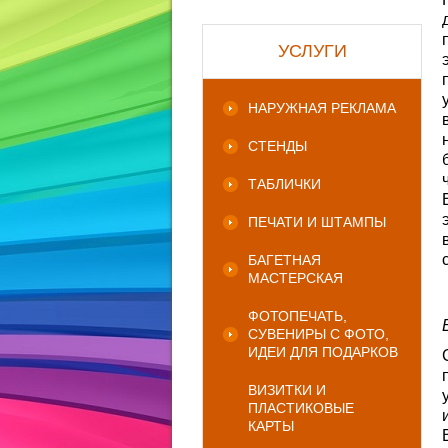
УСЛУГИ
НАРУЖНАЯ РЕКЛАМА
СТЕНДЫ
ТАБЛИЧКИ
ПЕЧАТИ И ШТАМПЫ
БАГЕТНАЯ
МАСТЕРСКАЯ
ФОТОПЕЧАТЬ,
СУВЕНИРЫ С ФОТО,
ИДЕИ ДЛЯ ПОДАРКОВ
ВИЗИТКИ И
ПЛАСТИКОВЫЕ
КАРТЫ