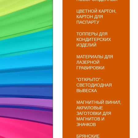
ЦВЕТНОЙ КАРТОН,
КАРТОН ДЛЯ
ПАСПАРТУ
ТОППЕРЫ ДЛЯ
КОНДИТЕРСКИХ
ИЗДЕЛИЙ
МАТЕРИАЛЫ ДЛЯ
ЛАЗЕРНОЙ
ГРАВИРОВКИ
"ОТКРЫТО" -
СВЕТОДИОДНАЯ
ВЫВЕСКА
МАГНИТНЫЙ ВИНИЛ,
АКРИЛОВЫЕ
ЗАГОТОВКИ ДЛЯ
МАГНИТОВ И
ЗНАЧКОВ
БРЯНСКИЕ