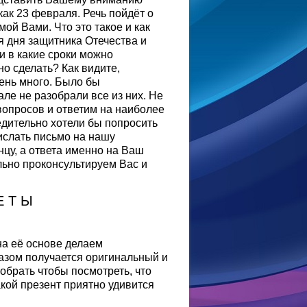
как 23 февраля. Речь пойдёт о
ой Вами. Что это такое и как
я дня защитника Отечества и
 и в какие сроки можно
о сделать? Как видите,
чень много. Было бы
ле не разобрали все из них. Не
вопросов и ответим на наиболее
едительно хотели бы попросить
слать письмо на нашу
нцу, а ответа именно на Ваш
льно проконсультируем Вас и
Е Т Ы
на её основе делаем
разом получается оригинальный и
обрать чтобы посмотреть, что
акой презент приятно удивится