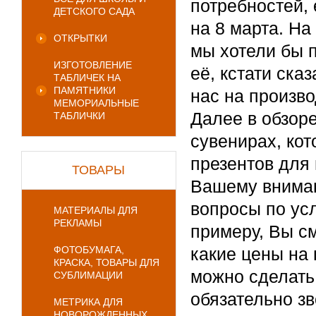
потребностей,
ДЕТСКОГО САДА
на 8 марта. Н
ОТКРЫТКИ
мы хотели бы п
ИЗГОТОВЛЕНИЕ
её, кстати ска
ТАБЛИЧЕК НА
ПАМЯТНИКИ
нас на произво
МЕМОРИАЛЬНЫЕ
Далее в обзор
ТАБЛИЧКИ
сувенирах, кот
презентов для 
ТОВАРЫ
Вашему вниман
вопросы по ус
МАТЕРИАЛЫ ДЛЯ
РЕКЛАМЫ
примеру, Вы см
ФОТОБУМАГА,
какие цены на 
КРАСКА, ТОВАРЫ ДЛЯ
можно сделать
СУБЛИМАЦИИ
обязательно зв
МЕТРИКА ДЛЯ
НОВОРОЖДЕННЫХ