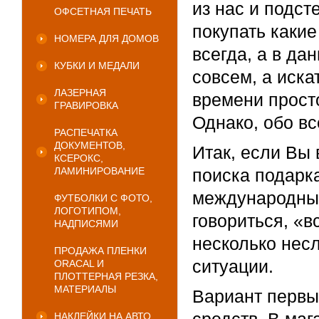
из нас и подс
ОФСЕТНАЯ ПЕЧАТЬ
покупать каки
НОМЕРА ДЛЯ ДОМОВ
всегда, а в да
КУБКИ И МЕДАЛИ
совсем, а иска
ЛАЗЕРНАЯ
времени прост
ГРАВИРОВКА
Однако, обо вс
РАСПЕЧАТКА
ДОКУМЕНТОВ,
Итак, если Вы
КСЕРОКС,
ЛАМИНИРОВАНИЕ
поиска подарк
международный 
ФУТБОЛКИ С ФОТО,
ЛОГОТИПОМ,
говориться, «
НАДПИСЯМИ
несколько несл
ПРОДАЖА ПЛЕНКИ
ситуации.
ORACAL И
ПЛОТТЕРНАЯ РЕЗКА,
МАТЕРИАЛЫ
Вариант первы
НАКЛЕЙКИ НА АВТО