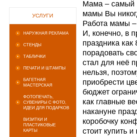
Мама – самый б
мамы Вы никог
УСЛУГИ
Работа мамы – 
И, конечно, в 
НАРУЖНАЯ РЕКЛАМА
праздника как 
СТЕНДЫ
порадовать св
ТАБЛИЧКИ
стал для неё п
ПЕЧАТИ И ШТАМПЫ
нельзя, поэтом
БАГЕТНАЯ
приобрести цве
МАСТЕРСКАЯ
бюджет ограни
ФОТОПЕЧАТЬ,
как главные в
СУВЕНИРЫ С ФОТО,
ИДЕИ ДЛЯ ПОДАРКОВ
накануне праз
ВИЗИТКИ И
коробочку конф
ПЛАСТИКОВЫЕ
стоит купить и
КАРТЫ