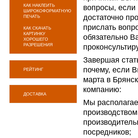
КАК НАКЛЕИТЬ
вопросы, если
ШИРОКОФОРМАТНУЮ
достаточно пр
ПЕЧАТЬ
прислать вопро
КАК СКАЧАТЬ
КАРТИНКУ
обязательно В
ХОРОШЕГО
РАЗРЕШЕНИЯ
проконсультир
Завершая стать
почему, если В
РЕЙТИНГ
марта в Брянск
компанию:
ДОСТАВКА
Мы располага
производством
производитель
посредников;