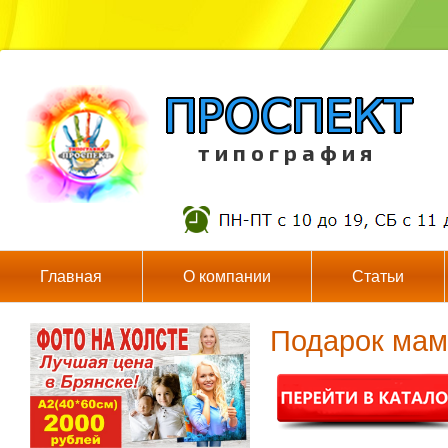
т и п о г р а ф и я
Главная
О компании
Статьи
Подарок мам