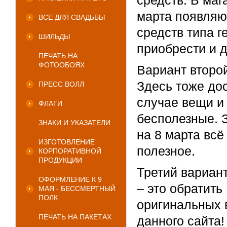
средств. В маг
марта появляю
ВСЕ ДЛЯ СВАДЬБЫ
средств типа 
ШИЛЬДЫ
приобрести и д
ПЕЧАТЬ НА
ФОТООБОЯХ
Вариант второй
Здесь тоже дос
ПРЕСС ВОЛЛ
случае вещи и
ФЛАГИ
бесполезные. 
ЗНАКИ И УКАЗАТЕЛИ
на 8 марта всё
ИЗГОТОВЛЕНИЕ
полезное.
КОРПОРАТИВНОЙ
ПРОДУКЦИИ
Третий вариан
ОФОРМЛЕНИЕ К 9
– это обратить
МАЯ - БЕССМЕРТНЫЙ
ПОЛК
оригинальных 
ПЕЧАТЬ НА ПАКЕТАХ
данного сайта