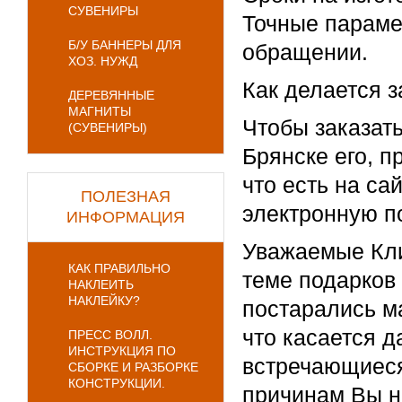
СУВЕНИРЫ
Точные параме
Б/У БАННЕРЫ ДЛЯ
обращении.
ХОЗ. НУЖД
Как делается з
ДЕРЕВЯННЫЕ
МАГНИТЫ
Чтобы заказать
(СУВЕНИРЫ)
Брянске его, 
что есть на са
ПОЛЕЗНАЯ
электронную по
ИНФОРМАЦИЯ
Уважаемые Кли
КАК ПРАВИЛЬНО
теме подарков 
НАКЛЕИТЬ
НАКЛЕЙКУ?
постарались м
что касается д
ПРЕСС ВОЛЛ.
ИНСТРУКЦИЯ ПО
встречающиеся
СБОРКЕ И РАЗБОРКЕ
КОНСТРУКЦИИ.
причинам Вы н