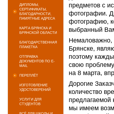
предметов с и
ДИПЛОМЫ,
СЕРТИФИКАТЫ,
фотографии. Д
БЛАГОДАРНОСТИ,
ПАМЯТНЫЕ АДРЕСА
фотографию, к
КАРТА БРЯНСКА И
выбранный Вам
БРЯНСКОЙ ОБЛАСТИ
Немаловажно, 
БЛАГОДАРСТВЕННАЯ
ПЛАКЕТКА
Брянске, явля
поэтому кажды
ОТПРАВКА
ДОКУМЕНТОВ ПО E-
свою проблему
MAIL
на 8 марта, вп
ПЕРЕПЛЁТ
Дорогие Заказ
ИЗГОТОВЛЕНИЕ
УДОСТОВЕРЕНИЙ
количество вр
предлагаемой н
УСЛУГИ ДЛЯ
СТУДЕНТОВ
мы имеем возм
ВСЁ ДЛЯ ШКОЛЫ И