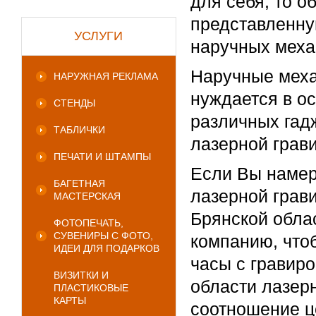
для себя, то о
представленну
УСЛУГИ
наручных меха
Наручные меха
НАРУЖНАЯ РЕКЛАМА
нуждается в о
СТЕНДЫ
различных гад
ТАБЛИЧКИ
лазерной грав
ПЕЧАТИ И ШТАМПЫ
Если Вы намер
БАГЕТНАЯ
лазерной грави
МАСТЕРСКАЯ
Брянской обла
ФОТОПЕЧАТЬ,
СУВЕНИРЫ С ФОТО,
компанию, что
ИДЕИ ДЛЯ ПОДАРКОВ
часы с гравир
ВИЗИТКИ И
области лазер
ПЛАСТИКОВЫЕ
КАРТЫ
соотношение ц