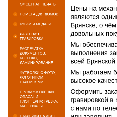
ОФСЕТНАЯ ПЕЧАТЬ
Цены на механ
НОМЕРА ДЛЯ ДОМОВ
являются одни
Брянске, о чё
КУБКИ И МЕДАЛИ
довольных пок
ЛАЗЕРНАЯ
ГРАВИРОВКА
Мы обеспечива
РАСПЕЧАТКА
выполнения за
ДОКУМЕНТОВ,
КСЕРОКС,
всей Брянской 
ЛАМИНИРОВАНИЕ
Мы работаем б
ФУТБОЛКИ С ФОТО,
ЛОГОТИПОМ,
высокое качест
НАДПИСЯМИ
Оформить зака
ПРОДАЖА ПЛЕНКИ
ORACAL И
гравировкой в 
ПЛОТТЕРНАЯ РЕЗКА,
МАТЕРИАЛЫ
с нами по теле
или заполнить
НАКЛЕЙКИ НА АВТО