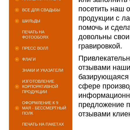
посетить наш 
ВСЕ ДЛЯ СВАДЬБЫ
продукции с ла
ШИЛЬДЫ
помочь и сдел
ПЕЧАТЬ НА
довольны свои
ФОТООБОЯХ
гравировкой.
ПРЕСС ВОЛЛ
Привлекательн
ФЛАГИ
отзывами наши
ЗНАКИ И УКАЗАТЕЛИ
базирующаяся 
ИЗГОТОВЛЕНИЕ
сфере произво
КОРПОРАТИВНОЙ
ПРОДУКЦИИ
информационны
ОФОРМЛЕНИЕ К 9
предложение п
МАЯ - БЕССМЕРТНЫЙ
отзывами клие
ПОЛК
ПЕЧАТЬ НА ПАКЕТАХ