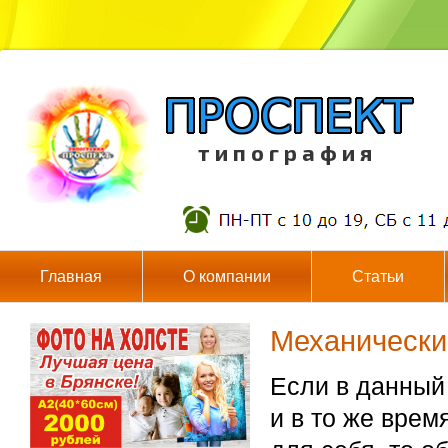
т и п о г р а ф и я
Главная
О компании
Статьи
Механически
Если в данный
и в то же врем