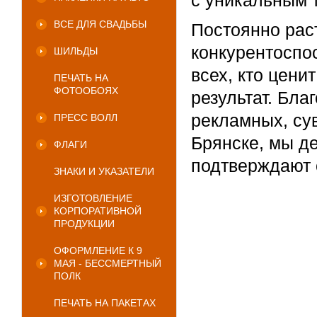
с уникальным т
ВСЕ ДЛЯ СВАДЬБЫ
Постоянно рас
конкурентоспо
ШИЛЬДЫ
всех, кто цен
ПЕЧАТЬ НА
ФОТООБОЯХ
результат. Бл
рекламных, су
ПРЕСС ВОЛЛ
Брянске, мы де
ФЛАГИ
подтверждают 
ЗНАКИ И УКАЗАТЕЛИ
ИЗГОТОВЛЕНИЕ
КОРПОРАТИВНОЙ
ПРОДУКЦИИ
ОФОРМЛЕНИЕ К 9
МАЯ - БЕССМЕРТНЫЙ
ПОЛК
ПЕЧАТЬ НА ПАКЕТАХ