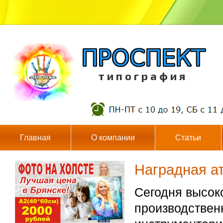
т и п о г р а ф и я
Главная
О компании
Статьи
Наградная ат
Сегодня высо
производствен