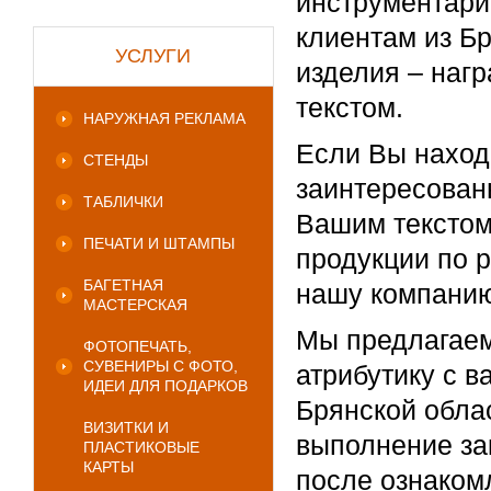
инструментари
клиентам из Б
УСЛУГИ
изделия – наг
текстом.
НАРУЖНАЯ РЕКЛАМА
Если Вы наход
СТЕНДЫ
заинтересован
ТАБЛИЧКИ
Вашим текстом
ПЕЧАТИ И ШТАМПЫ
продукции по 
БАГЕТНАЯ
нашу компанию
МАСТЕРСКАЯ
Мы предлагаем
ФОТОПЕЧАТЬ,
СУВЕНИРЫ С ФОТО,
атрибутику с в
ИДЕИ ДЛЯ ПОДАРКОВ
Брянской обла
ВИЗИТКИ И
выполнение зак
ПЛАСТИКОВЫЕ
КАРТЫ
после ознаком