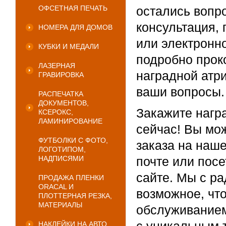
ОФСЕТНАЯ ПЕЧАТЬ
остались вопр
консультация,
НОМЕРА ДЛЯ ДОМОВ
или электронн
КУБКИ И МЕДАЛИ
подробно прок
ЛАЗЕРНАЯ
наградной атри
ГРАВИРОВКА
ваши вопросы.
РАСПЕЧАТКА
ДОКУМЕНТОВ,
Закажите нагр
КСЕРОКС,
ЛАМИНИРОВАНИЕ
сейчас! Вы мо
ФУТБОЛКИ С ФОТО,
заказа на наше
ЛОГОТИПОМ,
НАДПИСЯМИ
почте или посе
сайте. Мы с р
ПРОДАЖА ПЛЕНКИ
ORACAL И
возможное, чт
ПЛОТТЕРНАЯ РЕЗКА,
МАТЕРИАЛЫ
обслуживанием
НАКЛЕЙКИ НА АВТО