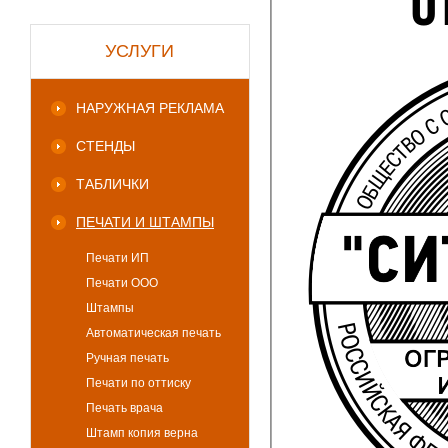
УСЛУГИ
НАРУЖНАЯ РЕКЛАМА
СТЕНДЫ
ТАБЛИЧКИ
ПЕЧАТИ И ШТАМПЫ
Печати ИП
Печати ООО
Штампы
Автоматическая печать
Ручная печать
Печати по оттиску
Печать врача
Штамп копия верна