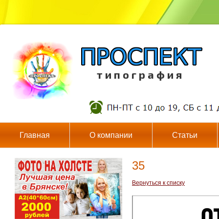
т и п о г р а ф и я
Главная
О компании
Статьи
35
Вернуться к списку