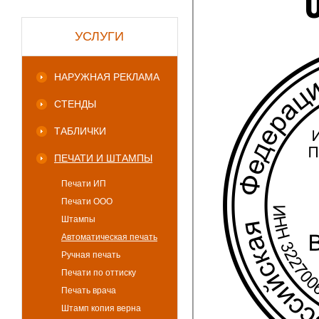
УСЛУГИ
НАРУЖНАЯ РЕКЛАМА
СТЕНДЫ
ТАБЛИЧКИ
ПЕЧАТИ И ШТАМПЫ
Печати ИП
Печати ООО
Штампы
Автоматическая печать
Ручная печать
Печати по оттиску
Печать врача
Штамп копия верна