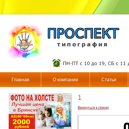
т и п о г р а ф и я
Главная
О компании
Статьи
1
Вернуться к списку