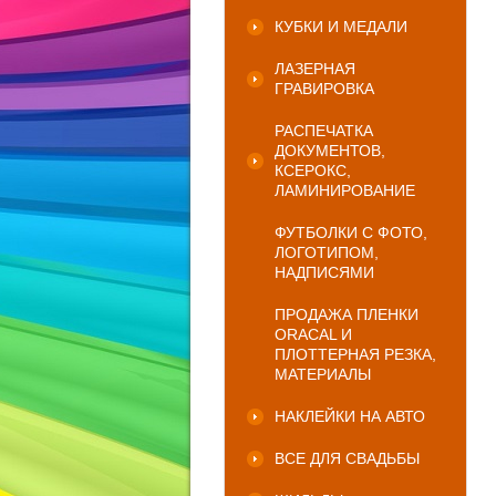
КУБКИ И МЕДАЛИ
ЛАЗЕРНАЯ
ГРАВИРОВКА
РАСПЕЧАТКА
ДОКУМЕНТОВ,
КСЕРОКС,
ЛАМИНИРОВАНИЕ
ФУТБОЛКИ С ФОТО,
ЛОГОТИПОМ,
НАДПИСЯМИ
ПРОДАЖА ПЛЕНКИ
ORACAL И
ПЛОТТЕРНАЯ РЕЗКА,
МАТЕРИАЛЫ
НАКЛЕЙКИ НА АВТО
ВСЕ ДЛЯ СВАДЬБЫ