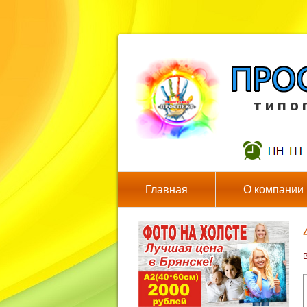
т и п о 
Главная
О компании
В