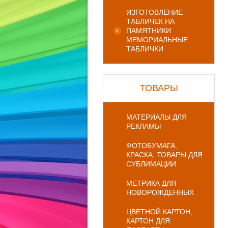
ИЗГОТОВЛЕНИЕ
ТАБЛИЧЕК НА
ПАМЯТНИКИ
МЕМОРИАЛЬНЫЕ
ТАБЛИЧКИ
ТОВАРЫ
МАТЕРИАЛЫ ДЛЯ
РЕКЛАМЫ
ФОТОБУМАГА,
КРАСКА, ТОВАРЫ ДЛЯ
СУБЛИМАЦИИ
МЕТРИКА ДЛЯ
НОВОРОЖДЕННЫХ
ЦВЕТНОЙ КАРТОН,
КАРТОН ДЛЯ