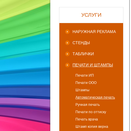
УСЛУГИ
НАРУЖНАЯ РЕКЛАМА
СТЕНДЫ
ТАБЛИЧКИ
ПЕЧАТИ И ШТАМПЫ
Печати ИП
Печати ООО
Штампы
Автоматическая печать
Ручная печать
Печати по оттиску
Печать врача
Штамп копия верна