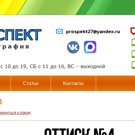
prospekt27@yandex.ru
г р а ф и я
Статьи
Контакты
4
ернуться к списку