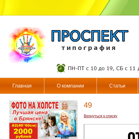
т и п о г р а ф и я
Главная
О компании
Статьи
49
Вернуться к списку