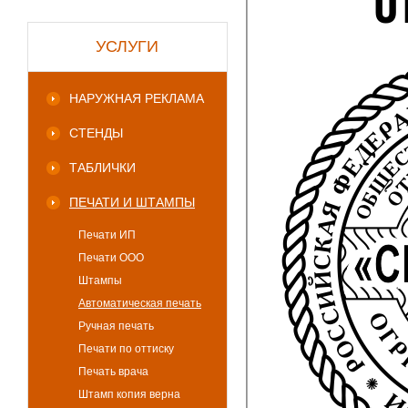
УСЛУГИ
НАРУЖНАЯ РЕКЛАМА
СТЕНДЫ
ТАБЛИЧКИ
ПЕЧАТИ И ШТАМПЫ
Печати ИП
Печати ООО
Штампы
Автоматическая печать
Ручная печать
Печати по оттиску
Печать врача
Штамп копия верна