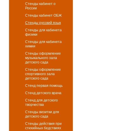
Стенды кабинет о
России
Стенды кабинет ОБЖ
Стенды русский язык
Стенды для кабинета
физики
Стенды для кабинета
химии
Стенды оформление
музыкального зала
детского сада
Стенды оформление
спортивного зала
детского сада
Стенд первая помощь
Стенд детского врача
Стенд для детского
творчества
Стенды визитки для
детского сада
Стенды действия при
стихийных бедствиях