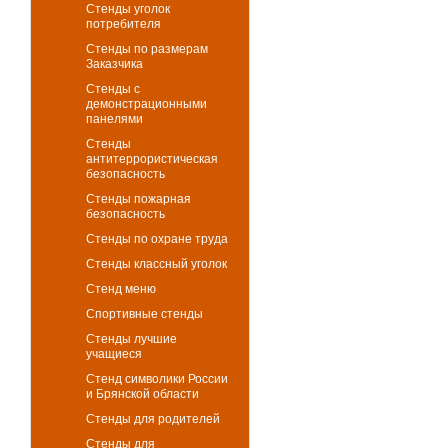
Стенды уголок
потребителя
Стенды по размерам
Заказчика
Стенды с
демонстрационными
панелями
Стенды
антитеррористическая
безопасность
Стенды пожарная
безопасность
Стенды по охране труда
Стенды классный уголок
Стенд меню
Спортивные стенды
Стенды лучшие
учащиеся
Стенд символики России
и Брянской области
Стенды для родителей
Стенды для