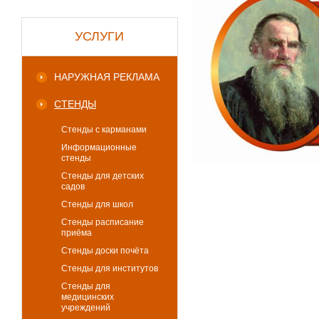
УСЛУГИ
НАРУЖНАЯ РЕКЛАМА
СТЕНДЫ
Стенды с карманами
Информационные
стенды
Стенды для детских
садов
Стенды для школ
Стенды расписание
приёма
Стенды доски почёта
Стенды для институтов
Стенды для
медицинских
учреждений