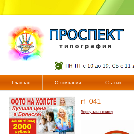
т и п о г р а ф и я
Главная
О компании
Статьи
rf_041
Вернуться к списку