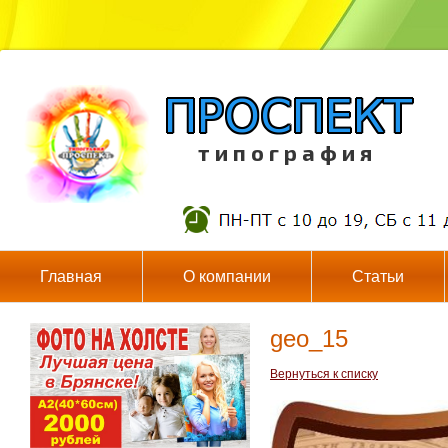
т и п о г р а ф и я
Главная
О компании
Статьи
geo_15
Вернуться к списку