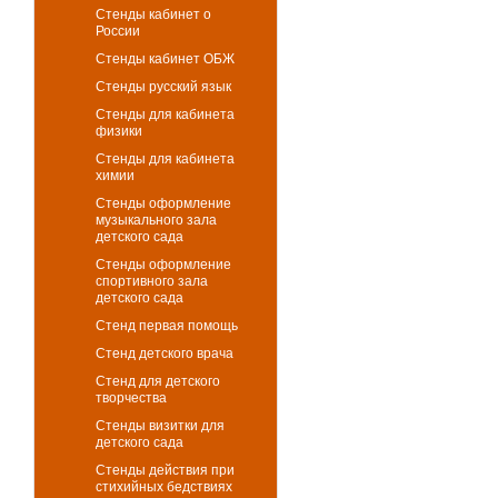
Стенды кабинет о
России
Стенды кабинет ОБЖ
Стенды русский язык
Стенды для кабинета
физики
Стенды для кабинета
химии
Стенды оформление
музыкального зала
детского сада
Стенды оформление
спортивного зала
детского сада
Стенд первая помощь
Стенд детского врача
Стенд для детского
творчества
Стенды визитки для
детского сада
Стенды действия при
стихийных бедствиях