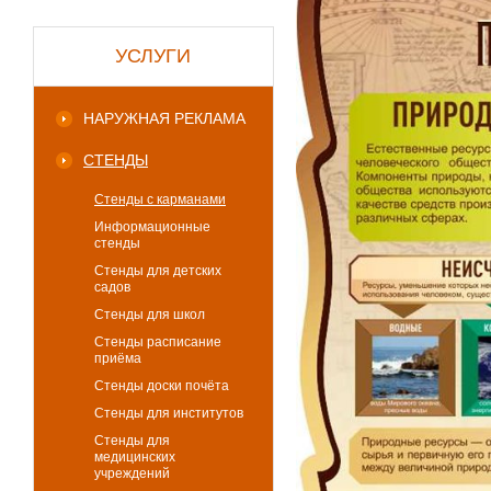
УСЛУГИ
НАРУЖНАЯ РЕКЛАМА
СТЕНДЫ
Стенды с карманами
Информационные
стенды
Стенды для детских
садов
Стенды для школ
Стенды расписание
приёма
Стенды доски почёта
Стенды для институтов
Стенды для
медицинских
учреждений