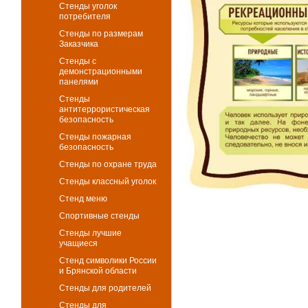
Стенды уголок
потребителя
Стенды по размерам
Заказчика
Стенды с
демонстрационными
панелями
Стенды
антитеррористическая
безопасность
Стенды пожарная
безопасность
Стенды по охране труда
Стенды классный уголок
Стенд меню
Спортивные стенды
Стенды лучшие
учащиеся
Стенд символики России
и Брянской области
Стенды для родителей
Стенды для