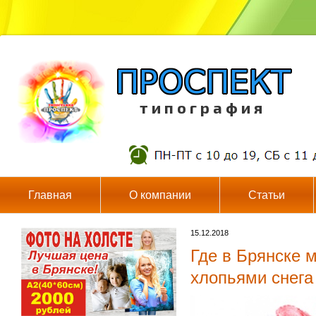
т и п о г р а ф и я
Главная
О компании
Статьи
15.12.2018
Где в Брянске 
хлопьями снега