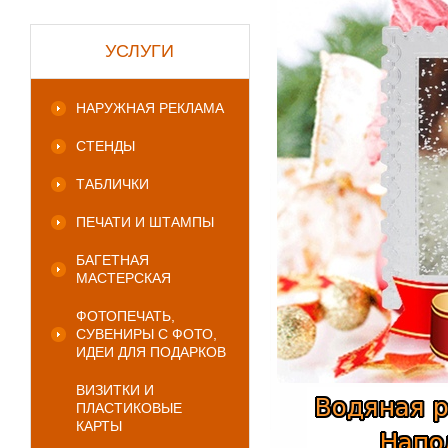
УСЛУГИ
НАРУЖНАЯ РЕКЛАМА
СТЕНДЫ
ТАБЛИЧКИ
ПЕЧАТИ И ШТАМПЫ
БАГЕТНАЯ
МАСТЕРСКАЯ
ФОТОПЕЧАТЬ,
СУВЕНИРЫ С ФОТО,
ИДЕИ ДЛЯ ПОДАРКОВ
ВИЗИТКИ И
ПЛАСТИКОВЫЕ
КАРТЫ