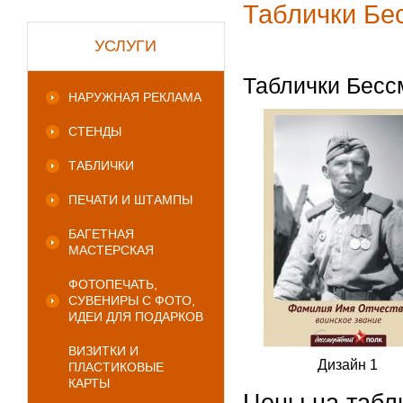
Таблички Бе
УСЛУГИ
Таблички Бесс
НАРУЖНАЯ РЕКЛАМА
СТЕНДЫ
ТАБЛИЧКИ
ПЕЧАТИ И ШТАМПЫ
БАГЕТНАЯ
МАСТЕРСКАЯ
ФОТОПЕЧАТЬ,
СУВЕНИРЫ С ФОТО,
ИДЕИ ДЛЯ ПОДАРКОВ
ВИЗИТКИ И
Дизайн 1
ПЛАСТИКОВЫЕ
КАРТЫ