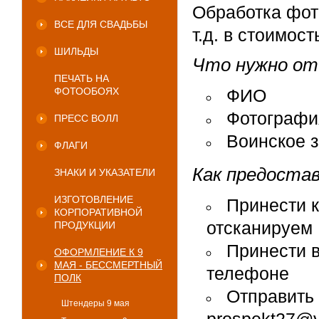
Обработка фот
ВСЕ ДЛЯ СВАДЬБЫ
т.д. в стоимос
ШИЛЬДЫ
Что нужно от
ПЕЧАТЬ НА
ФОТООБОЯХ
ФИО
Фотографи
ПРЕСС ВОЛЛ
Воинское з
ФЛАГИ
Как предоста
ЗНАКИ И УКАЗАТЕЛИ
ИЗГОТОВЛЕНИЕ
Принести к
КОРПОРАТИВНОЙ
отсканируем
ПРОДУКЦИИ
Принести 
ОФОРМЛЕНИЕ К 9
МАЯ - БЕССМЕРТНЫЙ
телефоне
ПОЛК
Отправить 
Штендеры 9 мая