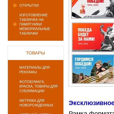
ОТКРЫТКИ
ИЗГОТОВЛЕНИЕ
ТАБЛИЧЕК НА
ПАМЯТНИКИ
МЕМОРИАЛЬНЫЕ
ТАБЛИЧКИ
ТОВАРЫ
МАТЕРИАЛЫ ДЛЯ
РЕКЛАМЫ
ФОТОБУМАГА,
КРАСКА, ТОВАРЫ ДЛЯ
СУБЛИМАЦИИ
МЕТРИКА ДЛЯ
Эксклюзивное
НОВОРОЖДЕННЫХ
Рамка формата