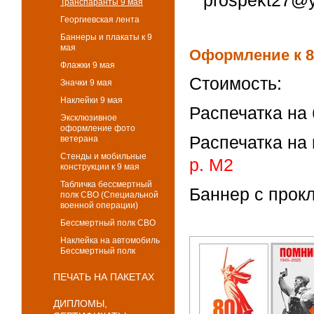
prospekt27@y
Транспаранты 9 мая
Георгиевская лента
Баннеры и плакаты к 9
мая
Оформление к 
Флажки 9 мая
Стоимость:
Значки 9 мая
Наклейки 9 мая
Распечатка на 
Эксклюзивное
оформление фото
Распечатка на
ветерана
Стенды и мобильные
р. М2
конструкции к 9 мая
Табличка бессмертный
Баннер с прок
полк СВО (Специальной
военной операции)
Бессмертный полк СВО
Наклейка на автомобиль
Бессмертный полк
ПЕЧАТЬ НА ПАКЕТАХ
ДИПЛОМЫ,