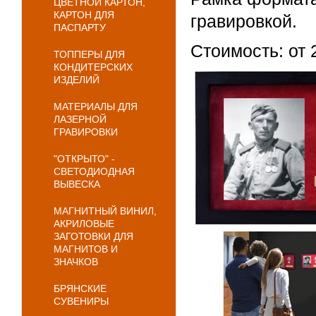
ЦВЕТНОЙ КАРТОН,
КАРТОН ДЛЯ
гравировкой.
ПАСПАРТУ
Стоимость: от 
ТОППЕРЫ ДЛЯ
КОНДИТЕРСКИХ
ИЗДЕЛИЙ
МАТЕРИАЛЫ ДЛЯ
ЛАЗЕРНОЙ
ГРАВИРОВКИ
"ОТКРЫТО" -
СВЕТОДИОДНАЯ
ВЫВЕСКА
МАГНИТНЫЙ ВИНИЛ,
АКРИЛОВЫЕ
ЗАГОТОВКИ ДЛЯ
МАГНИТОВ И
ЗНАЧКОВ
БРЯНСКИЕ
СУВЕНИРЫ