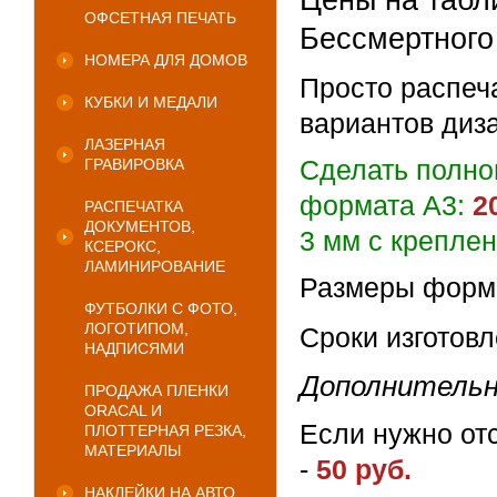
Цены на табл
ОФСЕТНАЯ ПЕЧАТЬ
Бессмертного
НОМЕРА ДЛЯ ДОМОВ
Просто распеч
КУБКИ И МЕДАЛИ
вариантов диз
ЛАЗЕРНАЯ
Сделать полно
ГРАВИРОВКА
формата А3:
2
РАСПЕЧАТКА
ДОКУМЕНТОВ,
3 мм с креплен
КСЕРОКС,
ЛАМИНИРОВАНИЕ
Размеры формат
ФУТБОЛКИ С ФОТО,
ЛОГОТИПОМ,
Сроки изготов
НАДПИСЯМИ
Дополнительн
ПРОДАЖА ПЛЕНКИ
ORACAL И
Если нужно от
ПЛОТТЕРНАЯ РЕЗКА,
МАТЕРИАЛЫ
-
50 руб.
НАКЛЕЙКИ НА АВТО