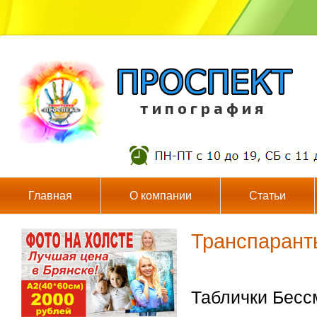
т и п о г р а ф и я
Главная
О компании
Статьи
Транспарант
Таблички Бесс