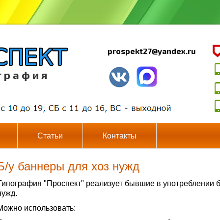
prospekt27@yandex.ru
г р а ф и я
Статьи
Контакты
Б/у баннеры для хоз нужд
Типография "Проспект" реализует бывшие в употреблении 
нужд.
Можно использовать: