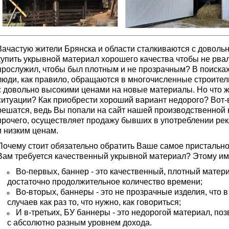
Зачастую жители Брянска и области сталкиваются с доволь
купить укрывной материал хорошего качества чтобы не рвал
прослужил, чтобы был плотным и не прозрачным? В поиск
люди, как правило, обращаются в многочисленные строител
с довольно высокими ценами на новые материалы. Но что 
ситуации? Как приобрести хороший вариант недорого? Вот
решатся, ведь Вы попали на сайт нашей производственной к
прочего, осуществляет продажу бывших в употреблении ре
и низким ценам.
Почему стоит обязательно обратить Ваше самое пристальн
Вам требуется качественный укрывной материал? Этому име
Во-первых, баннер - это качественный, плотный матер
достаточно продолжительное количество времени;
Во-вторых, баннеры - это не прозрачные изделия, что
случаев как раз то, что нужно, как говориться;
И в-третьих, БУ баннеры - это недорогой материал, по
с абсолютно разным уровнем дохода.