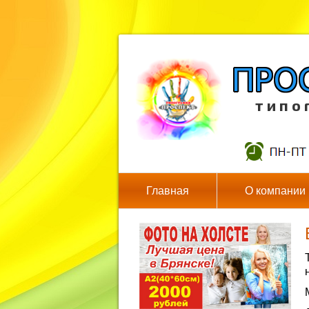
т и п о 
Главная
О компании