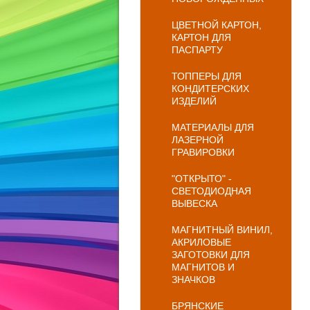
ЦВЕТНОЙ КАРТОН,
КАРТОН ДЛЯ
ПАСПАРТУ
ТОППЕРЫ ДЛЯ
КОНДИТЕРСКИХ
ИЗДЕЛИЙ
МАТЕРИАЛЫ ДЛЯ
ЛАЗЕРНОЙ
ГРАВИРОВКИ
"ОТКРЫТО" -
СВЕТОДИОДНАЯ
ВЫВЕСКА
МАГНИТНЫЙ ВИНИЛ,
АКРИЛОВЫЕ
ЗАГОТОВКИ ДЛЯ
МАГНИТОВ И
ЗНАЧКОВ
БРЯНСКИЕ