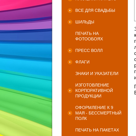
ВСЕ ДЛЯ СВАДЬБЫ
ШИЛЬДЫ
ПЕЧАТЬ НА
ФОТООБОЯХ
ПРЕСС ВОЛЛ
ФЛАГИ
ЗНАКИ И УКАЗАТЕЛИ
ИЗГОТОВЛЕНИЕ
КОРПОРАТИВНОЙ
ПРОДУКЦИИ
ОФОРМЛЕНИЕ К 9
МАЯ - БЕССМЕРТНЫЙ
ПОЛК
ПЕЧАТЬ НА ПАКЕТАХ