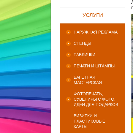
УСЛУГИ
НАРУЖНАЯ РЕКЛАМА
СТЕНДЫ
ТАБЛИЧКИ
ПЕЧАТИ И ШТАМПЫ
БАГЕТНАЯ
МАСТЕРСКАЯ
ФОТОПЕЧАТЬ,
СУВЕНИРЫ С ФОТО,
ИДЕИ ДЛЯ ПОДАРКОВ
ВИЗИТКИ И
ПЛАСТИКОВЫЕ
КАРТЫ