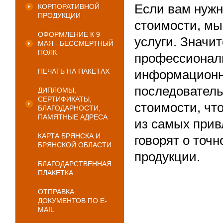
Если вам нужн
КОРПОРАТИВНОЙ
ПРОДУКЦИИ
стоимости, мы
ОФОРМЛЕНИЕ К 9
услуги. Значи
МАЯ - БЕССМЕРТНЫЙ
ПОЛК
профессиональ
ПЕЧАТЬ НА ПАКЕТАХ
информационн
последователь
ДИПЛОМЫ,
СЕРТИФИКАТЫ,
стоимости, чт
БЛАГОДАРНОСТИ,
ПАМЯТНЫЕ АДРЕСА
из самых прив
КАРТА БРЯНСКА И
говорят о точ
БРЯНСКОЙ ОБЛАСТИ
продукции.
БЛАГОДАРСТВЕННАЯ
ПЛАКЕТКА
ОТПРАВКА
ДОКУМЕНТОВ ПО E-
MAIL