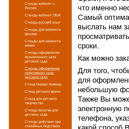
Стенды кабинет о
что именно не
России
Стенды кабинет ОБЖ
Самый оптимал
Стенды русский язык
выслать нам з
Стенды для кабинета
физики
просматривать
Стенды для кабинета
сроки.
химии
Стенды оформление
Как можно зак
музыкального зала
детского сада
Стенды оформление
Для того, чтоб
спортивного зала
детского сада
для оформлени
Стенд первая помощь
небольшую фор
Стенд детского врача
Также Вы може
Стенд для детского
творчества
электронную п
Стенды визитки для
детского сада
телефона, указ
Стенды действия при
какой способ 
стихийных бедствиях