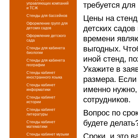
требуется для
управляющих компаний
и ТСЖ
Стенды для бассейнов
Цены на стенд
Оформление групп для
детских садов
детских садов
Оформление детского
времени являю
сада
выгодных. Чтоб
Стенды для кабинета
биологии
иной стенд, п
Стенды для кабинета
географии
Укажите в заяв
Стенды кабинет
размера. Если
иностранного языка
Стенды кабинет
именно нужно,
информатики
Стенды кабинет
сотрудников.
истории
Стенды кабинет
Вопрос по сро
литературы
будете делать
Стенды кабинет
математики
Сроки, и это в
Стенды кабинет музыки