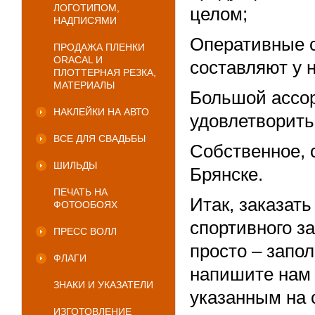
ЛОГОТИПОМ,
целом;
НАДПИСЯМИ
Оперативные с
ПРОДАЖА ПЛЕНКИ
ORACAL И
составляют у н
ПЛОТТЕРНАЯ РЕЗКА,
МАТЕРИАЛЫ
Большой ассор
НАКЛЕЙКИ НА АВТО
удовлетворить
ВСЕ ДЛЯ СВАДЬБЫ
Собственное, 
ШИЛЬДЫ
Брянске.
ПЕЧАТЬ НА
Итак, заказат
ФОТООБОЯХ
спортивного за
ПРЕСС ВОЛЛ
просто – запо
ФЛАГИ
напишите нам 
ЗНАКИ И УКАЗАТЕЛИ
указанным на 
ИЗГОТОВЛЕНИЕ