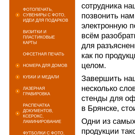
сотрудника на
ФОТОПЕЧАТЬ,
позвонить нам
СУВЕНИРЫ С ФОТО,
ИДЕИ ДЛЯ ПОДАРКОВ
электронную п
ВИЗИТКИ И
всём разобрат
ПЛАСТИКОВЫЕ
КАРТЫ
для разъяснен
как по продукц
ОФСЕТНАЯ ПЕЧАТЬ
целом.
НОМЕРА ДЛЯ ДОМОВ
Завершить наш
КУБКИ И МЕДАЛИ
несколько слов
ЛАЗЕРНАЯ
ГРАВИРОВКА
стенды для оф
РАСПЕЧАТКА
в Брянске, ст
ДОКУМЕНТОВ,
КСЕРОКС,
Одни из самых
ЛАМИНИРОВАНИЕ
продукции тако
ФУТБОЛКИ С ФОТО,