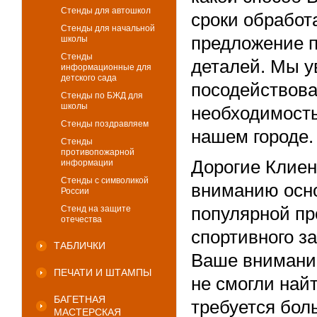
Стенды для автошкол
сроки обработ
Стенды для начальной
предложение п
школы
Стенды
деталей. Мы у
информационные для
детского сада
посодействов
Стенды по БЖД для
школы
необходимость
Стенды поздравляем
нашем городе.
Стенды
противопожарной
Дорогие Клие
информации
Стенды с символикой
вниманию осн
России
Стенд на защите
популярной пр
отечества
спортивного за
ТАБЛИЧКИ
Ваше внимание
ПЕЧАТИ И ШТАМПЫ
не смогли най
БАГЕТНАЯ
требуется бол
МАСТЕРСКАЯ