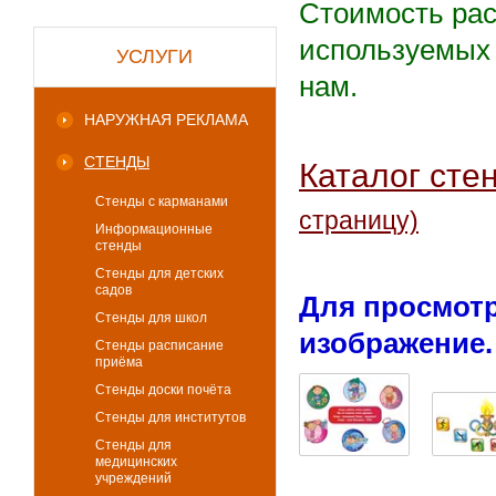
Стоимость рас
используемых 
УСЛУГИ
нам.
НАРУЖНАЯ РЕКЛАМА
СТЕНДЫ
Каталог сте
Стенды с карманами
страницу)
Информационные
стенды
Стенды для детских
садов
Для просмотр
Стенды для школ
изображение.
Стенды расписание
приёма
Стенды доски почёта
Стенды для институтов
Стенды для
медицинских
учреждений