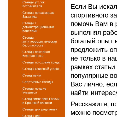
Стенды уголок
Если Вы искал
потребителя
Стенды по размерам
спортивного з
Заказчика
помочь Вам в 
Стенды с
демонстрационными
выполняя рабо
панелями
Стенды
богатый опыт 
антитеррористическая
безопасность
предложить оп
Стенды пожарная
безопасность
не только в на
Стенды по охране труда
рамках статьи
Стенды классный уголок
популярные во
Стенд меню
Спортивные стенды
Вас лично, ес
Стенды лучшие
найти интере
учащиеся
Стенд символики России
Расскажите, п
и Брянской области
Стенды для родителей
можно посмотр
Стенды для