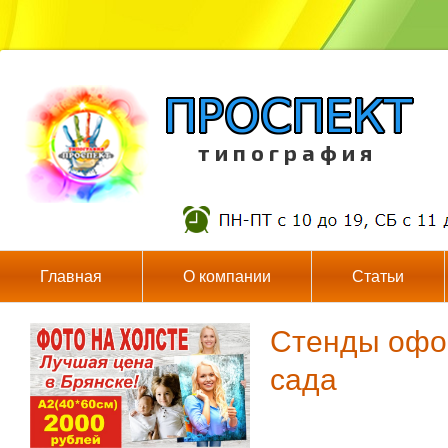
т и п о г р а ф и я
Главная
О компании
Статьи
Стенды офор
сада